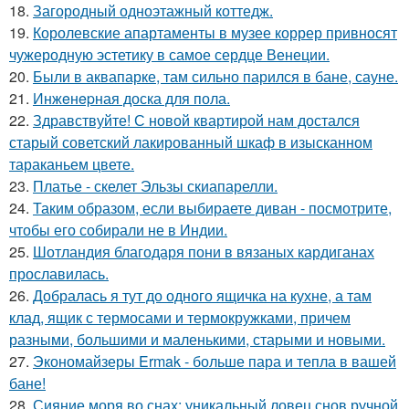
18.
Загородный одноэтажный коттедж.
19.
Королевские апартаменты в музее коррер привносят
чужеродную эстетику в самое сердце Венеции.
20.
Были в аквапарке, там сильно парился в бане, сауне.
21.
Инжeнepная доска для пола.
22.
Здравствуйте! С новой квартирой нам достался
старый советский лакированный шкаф в изысканном
тараканьем цвете.
23.
Платье - скелет Эльзы скиапарелли.
24.
Таким образом, если выбираете диван - посмотрите,
чтобы его собирали не в Индии.
25.
Шотландия благодаря пони в вязаных кардиганах
прославилась.
26.
Добралась я тут до одного ящичка на кухне, а там
клад, ящик с термосами и термокружками, причем
разными, большими и маленькими, старыми и новыми.
27.
Экономайзеры Ermak - больше пара и тепла в вашей
бане!
28.
Сияние моря во снах: уникальный ловец снов ручной