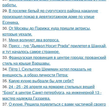
работы.
29.
В поселке белый яр сургутского района накануне
произошел пожар в девятиэтажном доме по улице
Есенина.
30.
От Москвы до Парижа: куда пришли актрисы,
которые уехали.
31.
Меня волнуют два вопроса.
32.
Пресс - тур "Дьявол Носит Prada" прилетел в Шанхай,
и тут началось самое странное.
33.
Французская провинция в центре города: прованский
стиль на крыше Варшавы.
34.
Пётр I. Скульптор Шемякин хотел показать не
внешность, а образ личности Петра:
35.
Какую кухню выбрали бы для себя?
36.
24 - 25 - 26 апреля на ярмарке стильных вещей
"Бохо" в центре Санкт-петербурга, на инженерной 13 -
мастер надежда Газзаева.
37.
О кухне. Решила поделиться с вами частичкой своего