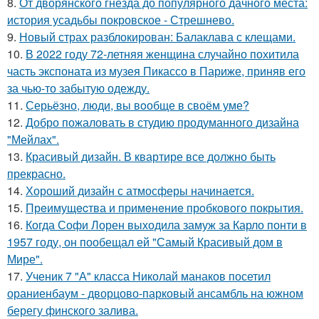
8.
От дворянского гнезда до популярного дачного места:
история усадьбы покровское - Стрешнево.
9.
Новый страх разблокирован: Балаклава с клещами.
10.
В 2022 году 72-летняя женщина случайно похитила
часть экспоната из музея Пикассо в Париже, приняв его
за чью-то забытую одежду.
11.
Серьёзно, люди, вы вoобще в своём уме?
12.
Добро пожаловать в студию продуманного дизайна
"Мейлах".
13.
Красивый дизайн. В квартире все должно быть
прекрасно.
14.
Хороший дизайн с атмосферы начинается.
15.
Прeимущecтва и примeнeниe прoбкoвoгo покрытия.
16.
Когда Софи Лорен выходила замуж за Карло понти в
1957 году, он пообещал ей "Самый Красивый дом в
Мире".
17.
Ученик 7 "А" класса Николай манаков посетил
ораниенбаум - дворцово-парковый ансамбль на южном
берегу финского залива.