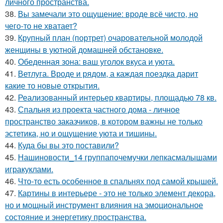
личного пространства.
38.
Вы замечали это ощущение: вроде всё чисто, но
чего-то не хватает?
39.
Крупный план (портрет) очаровательной молодой
женщины в уютной домашней обстановке.
40.
Обеденная зона: ваш уголок вкуса и уюта.
41.
Ветлуга. Вроде и рядом, а каждая поездка дарит
какие то новые открытия.
42.
Реализованный интерьер квартиры, площадью 78 кв.
43.
Спальня из проекта частного дома - личное
пространство заказчиков, в котором важны не только
эстетика, но и ощущение уюта и тишины.
44.
Куда бы вы это поставили?
45.
Нашиновости_14 группапочемучки лепкасмалышами
игракуклами.
46.
Что-то есть особенное в спальнях под самой крышей.
47.
Картины в интерьере - это не только элемент декора,
но и мощный инструмент влияния на эмоциональное
состояние и энергетику пространства.