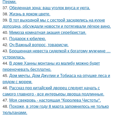
Перми.
37.
Обеденная зона: ваш уголок вкуса и уюта.
38.
Жизнь в ярком цвете.
39.
В тот выходной мы с сестрой засиделись на кухне
допоздна, обсуждали новости и потягивали лёгкое вино.
40.
Мимоза комнатная акация серебристая.
41.
Подарок к юбилею.
42.
Оч Важный вопрос, товарисчи.
43.
Брошенная невеста сиделкой к богатому мужчине …
устроилась.
44.
В доме Ханны монтаны из малибу можно будет
переночевать бесплатно.
45.
Дом мечты. Дом Джулии и Тобиаса на опушке леса и
рядом с морем.
46.
Рассказ про китайский дворец следует начать с
самого главного - все интерьеры дворца подлинные.
47.
Моя свекровь - настоящая "Королева Чистоты".
48.
Похоже, в этом году 8 марта запомнилось не только
тюльпанами.