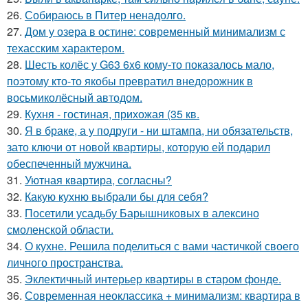
26.
Собираюсь в Питер ненадолго.
27.
Дом у озера в остине: современный минимализм с
техасским характером.
28.
Шесть колёс у G63 6x6 кому-то показалось мало,
поэтому кто-то якобы превратил внедорожник в
восьмиколёсный автодом.
29.
Кухня - гостиная, прихожая (35 кв.
30.
Я в браке, а у подруги - ни штампа, ни обязательств,
зато ключи от новой квартиры, которую ей подарил
обеспеченный мужчина.
31.
Уютная квартира, согласны?
32.
Какую кухню выбрали бы для себя?
33.
Посетили усадьбу Барышниковых в алексино
смоленской области.
34.
О кухне. Решила поделиться с вами частичкой своего
личного пространства.
35.
Эклектичный интерьер квартиры в старом фонде.
36.
Современная неоклассика + минимализм: квартира в