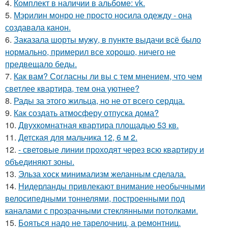
4.
Комплект в наличии в альбоме: vk.
5.
Мэрилин монро не просто носила одежду - она
создавала канон.
6.
Заказала шорты мужу, в пункте выдачи всё было
нормально, примерил все хорошо, ничего не
предвещало беды.
7.
Как вам? Согласны ли вы с тем мнением, что чем
светлее квартира, тем она уютнее?
8.
Рады за этого жильца, но не от всего сердца.
9.
Как создать атмосферу отпуска дома?
10.
Двухкомнатная квартира площадью 53 кв.
11.
Детская для мальчика 12, 6 м 2.
12.
- световые линии проходят через всю квартиру и
объединяют зоны.
13.
Эльза хоск минимализм желанным сделала.
14.
Нидерланды привлекают внимание необычными
велосипедными тоннелями, построенными под
каналами с прозрачными стеклянными потолками.
15.
Бояться надо не тарелочниц, а ремонтниц.