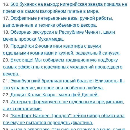
16.
500 буханок на выход: нигерийская звезда пришла на
премию в самом калорийном платье в мире.
17.
Эффектные интерьерные вазы ручной работы,
выполненные в технике объемного декора.
18.
Обзорная экскурсия в Республике Чечня г. шали
мечеть пророка Мухаммеда.
19.
Продаётся 2-комнатная квартира с двумя
отдельными комнатами и кухней, раздельный санузел.
20.
Блестяще! Мы собираем традиционную подборку
самых эффектных ювелирных украшений прошедшего
вечера.
21.
Эдинбургский бриллиантовый браслет Елизаветы II -
это украшение, которое она особенно любила.
22.
Джудит Холмс Кларк - мама фей Дисней.
23.
Интерьер формируется не отдельными предметами,
а их сочетаниями.
24.
"Комфорт Важнее Трендов": хейли бибер объяснила,
почему не пытается переодеть Джастина.
25.
Были в аквапарке, там сильно парился в бане, сауне.