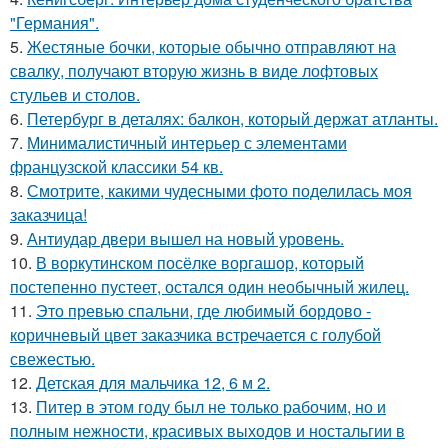
"Германия".
5.
Жестяные бочки, которые обычно отправляют на
свалку, получают вторую жизнь в виде лофтовых
стульев и столов.
6.
Петербург в деталях: балкон, который держат атланты.
7.
Минималистичный интерьер с элементами
французской классики 54 кв.
8.
Смотрите, какими чудесными фото поделилась моя
заказчица!
9.
Антиудар двери вышел на новый уровень.
10.
В воркутинском посёлке воргашор, который
постепенно пустеет, остался один необычный жилец.
11.
Это превью спальни, где любимый бордово -
коричневый цвет заказчика встречается с голубой
свежестью.
12.
Детская для мальчика 12, 6 м 2.
13.
Питер в этом году был не только рабочим, но и
полным нежности, красивых выходов и ностальгии в