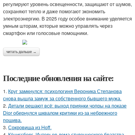
регулируют уровень освещенности, защищают от шумов,
сохраняют тепло и даже помогают экономить
электроэнергию. В 2025 году особое внимание уделяется
умным шторам, которые можно управлять через
смартфон или голосовые помощники.
читать дальше →
Последние обновления на сайте:
1.
Круг замкнулся: психологиня Вероника Степанова
снова вышла замуж за собственного бывшего мужа.
2.
Детали решают всё: выход приянки чопры на показе
Dior обернулся шквалом критики из-за небрежного
пошива.
3.
Сокровища из Hoff.
4.
Кёнигсберг. Интерьер дома студенческого братства