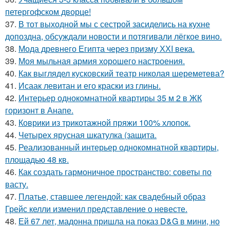
петергофском дворце!
37.
В тот выходной мы с сестрой засиделись на кухне
допоздна, обсуждали новости и потягивали лёгкое вино.
38.
Мода древнего Египта через призму ХХI века.
39.
Моя мыльная армия хорошего настроения.
40.
Как выглядел кусковский театр николая шереметева?
41.
Исаак левитан и его краски из глины.
42.
Интерьер однокомнатной квартиры 35 м 2 в ЖК
горизонт в Анапе.
43.
Коврики из трикотажной пряжи 100% хлопок.
44.
Четырех ярусная шкатулка (защита.
45.
Реализованный интерьер однокомнатной квартиры,
площадью 48 кв.
46.
Как создать гармоничное пространство: советы по
васту.
47.
Платье, ставшее легендой: как свадебный образ
Грейс келли изменил представление о невесте.
48.
Ей 67 лет, мадонна пришла на показ D&G в мини, но