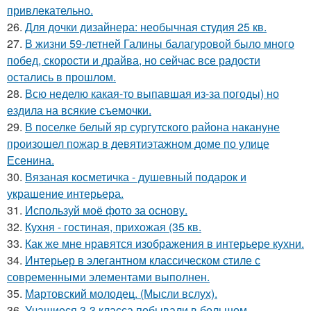
привлекательно.
26.
Для дочки дизайнера: необычная студия 25 кв.
27.
В жизни 59-летней Галины балагуровой было много
побед, скорости и драйва, но сейчас все радости
остались в прошлом.
28.
Всю неделю какая-то выпавшая из-за погоды) но
ездила на всякие съемочки.
29.
В поселке белый яр сургутского района накануне
произошел пожар в девятиэтажном доме по улице
Есенина.
30.
Вязаная косметичка - душевный подарок и
украшение интерьера.
31.
Используй моё фото за основу.
32.
Кухня - гостиная, прихожая (35 кв.
33.
Как же мне нравятся изображения в интерьере кухни.
34.
Интерьер в элегантном классическом стиле с
современными элементами выполнен.
35.
Мартовский молодец. (Мысли вслух).
36.
Учащиеся 3-3 класса побывали в большом