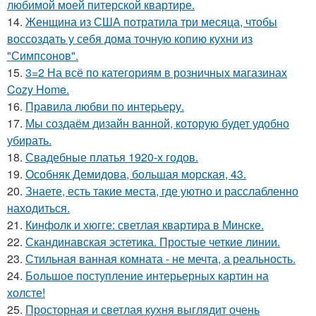
любимой моей питерской квартире.
14.
Женщина из США потратила три месяца, чтобы
воссоздать у себя дома точную копию кухни из
"Симпсонов".
15.
3=2 На всё по категориям в розничных магазинах
Cozy Home.
16.
Правила любви по интеpьеpу.
17.
Мы создаём дизайн ванной, которую будет удобно
убирать.
18.
Свадебные платья 1920-х годов.
19.
Особняк Демидова, большая морская, 43.
20.
Знаете, есть такие места, где уютно и расслабленно
находиться.
21.
Кинфолк и хюгге: светлая квартира в Минске.
22.
Скандинавская эстетика. Простые четкие линии.
23.
Стильная ванная комната - не мечта, а реальность.
24.
Большое поступление интерьерных картин на
холсте!
25.
Просторная и светлая кухня выглядит очень