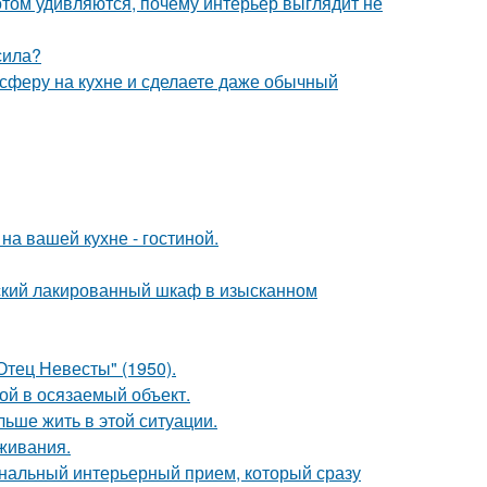
потом удивляются, почему интерьер выглядит не
сила?
сферу на кухне и сделаете даже обычный
на вашей кухне - гостиной.
тский лакированный шкаф в изысканном
тец Невесты" (1950).
бой в осязаемый объект.
льше жить в этой ситуации.
оживания.
ональный интерьерный прием, который сразу