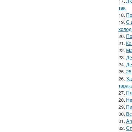
17.
Лю
так.
18.
По
19.
С 
холод
20.
По
21.
Ко
22.
Ма
23.
Де
24.
Де
25.
25
26.
Зд
тарак
27.
Пл
28.
Не
29.
Пи
30.
Вс
31.
Ап
32.
Ст