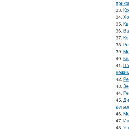
прико
33.
Кс
34.
Хо
35.
Кв
36.
Ва
37.
Ко
38.
Ре
39.
Ме
40.
Кв
41.
Ва
нежны
42.
Ре
43.
Зе
44.
Ре
45.
Ди
детьм
46.
Мо
47.
Ин
48.
Я 