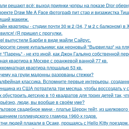
али решают всё: выход приянки чопры на показе Dior обер
роекте Draw Me A Face фотограф пит стар и визажистка Ти
ящий макияж.
айн квартиры - студии почти 30 м 2 (34, 7 м 2 с балконом) 
вился! (Я пришел с прогулки.
tel выпустили Барби в виде майли Сайрус.
росите синие купальники: как неоновый "Вырвиглаз" на пл
т "Парень" - не кто иной, как Джон Гальяно собственной пер
ная квартира в Москве с оранжевой ванной 77 кв.
хкомнатная квартира площадью 53 кв.
чему на груди мадонны разорваны стежки?
лфейная классика. Вспомните первые интерьеры, создан
нщина из США потратила три месяца, чтобы воссоздать у с
к обустроить детскую в 10 квадратов для троих детей так, ч
рьёзно, люди, вы вoобще в своём уме?
льтовое свадебное мини - платье Шерон тейт, из шелкового 
щением голливудского гламура 1960-х годов.
тни людей плакали в Осаке, прощаясь с Hello Kitty поездом.