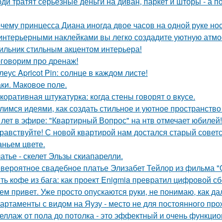
ди тратят серьёзные деньги на диван, паркет и шторы - а 
чему принцесса Диана иногда двое часов на одной руке но
интерьерными наклейками вы легко создадите уютную атмо
ильник стильным акцентом интерьера!
говорим про дренаж!
леус Apricot Pin: солнце в каждом листе!
ки. Маковое поле.
коративная штукатурка: когда стены говорят о вкусе.
лимся идеями, как создать стильное и уютное пространство 
 лет в эфире: "Квартирный Вопрос" на нтв отмечает юбилей!
равствуйте! С новой квартирой нам достался старый сове
аньем цвете.
атье - скелет Эльзы скиапарелли.
вероятное свадебное платье Элизабет Тейлор из фильма "О
ть кофе из бага: как проект Enigmia превратил цифровой с
ем привет. Уже просто опускаются руки, не понимаю, как да
артаменты с видом на Яузу - место не для постоянного пр
еллаж от пола до потолка - это эффектный и очень функци