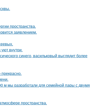
осквы.
ергии пространства.
новится заявлением.
сеевых.
 уют внутри.
ссического синего, васильковый выглядит более
о прекрасно.
мени.
00 м мы разработали для семейной пары с двумя
 атмосфере пространства.