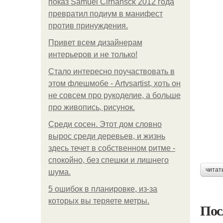
показ Samuel Cirnansck 2012 года
превратил подиум в манифест
против принуждения.
Привет всем дизайнерам
интерьеров и не только!
Стало интересно поучаствовать в
этом флешмобе - Artvsartist, хоть он
не совсем про рукоделие, а больше
про живопись, рисунок.
Среди сосен. Этот дом словно
вырос среди деревьев, и жизнь
здесь течет в собственном ритме -
спокойно, без спешки и лишнего
читат
шума.
5 ошибок в планировке, из-за
которых вы теряете метры.
Пос