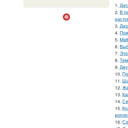
1.
Дет
2.
В п
насто
3.
Диз
4.
Поя
5.
Mat
6.
Выб
7.
Это
8.
Тем
9.
Дву
10.
По
11.
Ша
12.
Же
13.
Ка
14.
Се
15.
Ку
вопло
16.
Со