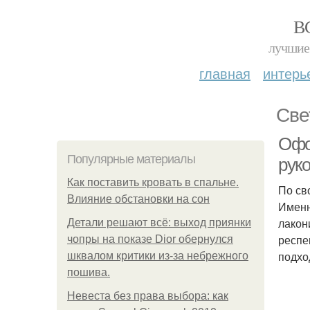
В
лучшие 
главная
интерь
Све
Офо
Популярные материалы
рук
Как поставить кровать в спальне.
По св
Влияние обстановки на сон
Именн
лакон
Детали решают всё: выход приянки
респе
чопры на показе Dior обернулся
подхо
шквалом критики из-за небрежного
пошива.
Невеста без права выбора: как