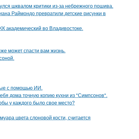
нулся шквалом критики из-за небрежного пошива.
циана Раймондо превратили детские рисунки в
в ЖК академический во Владивостоке.
яже может спасти вам жизнь.
соной.
ные с помощью ИИ.
ебя дома точную копию кухни из "Симпсонов".
тобы у каждого было свое место?
муара цвета слоновой кости, считается