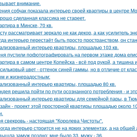
вывает внимание.
ения собчак показала интерьер своей квартиры в центре М
рошо сделанная классика не стареет.
артира в Минске, 70 кв.
сту рассматривает зеркало не как декор, а как усилитель эн
гда интерьер перестаёт быть просто пространством, он ста
ализованный интерьер квартиры, площадью 103 кв.
ня пустили пофотографировать на первом этаже дома ели
артира в самом центре Копейска - всё под рукой, а тишина и
сильковый цвет - оттенок синей гаммы, но в отличие от кла
м и жизнерадостным:
ализованный интерьер квартиры, площадью 80 кв.
ндея решила пойти по пути осознанного потребления - и эт
ализованный интерьер квартиры для семейной пары, в Тю
зайн - проект этой просторной квартиры площадью около 1
и.
я свекровь - настоящая "Королева Чистоты".
огда интерьер строится не на ярких элементах, а на общей
вышла замуж поздно: мне было 33, мужу - 36.