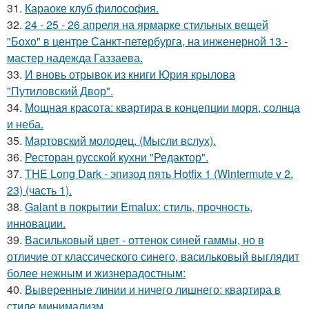
31.
Караоке клуб философия.
32.
24 - 25 - 26 апреля на ярмарке стильных вещей
"Бохо" в центре Санкт-петербурга, на инженерной 13 -
мастер надежда Газзаева.
33.
И вновь отрывок из книги Юрия крылова
"Путиловский Двор".
34.
Мощная красота: квартира в концепции моря, солнца
и неба.
35.
Мартовский молодец. (Мысли вслух).
36.
Ресторан русской кухни "Редактор".
37.
THE Long Dark - эпизод пять Hotfix 1 (Wintermute v 2.
23) (часть 1).
38.
Galant в покрытии Emalux: стиль, прочность,
инновации.
39.
Васильковый цвет - оттенок синей гаммы, но в
отличие от классического синего, васильковый выглядит
более нежным и жизнерадостным:
40.
Выверенные линии и ничего лишнего: квартира в
стиле минимализм.