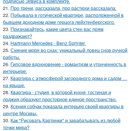
подписью Элвиса в комплекте.
21.
Про трени, рассказала, про растюхи рассказала.
22.
Побывала в готической квартире, расположенной в
бывшем доходном доме герцога лейхтенбергского.
23.
Признавайтесь, какие цвета стен вас прям
раздражают?
24.
Hartmann Mercedes - Benz Sprinter.
25.
Сияние моря во снах: уникальный ловец снов ручной
работы.
26.
Гипсовое вдохновение - романтизм и утонченность в
интерьере.
27.
Квартира с атмосферой загородного дома и садом …
на крыше.
28.
Квартира - студия, в которой кухня, гостиная и
лоджия образуют просторное единое пространство.
29.
Ксения собчак показала интерьер своей квартиры в
центре Москвы.
30.
Как "Рисовать Картинки" и зарабатывать из любой
точки мира?