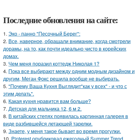
Последние обновления на сайте:
1.
Эко - панно "Песочный Берег":
2.
Все, наверное, обращали внимание, когда смотрели
дорамы, на то, как почти идеально чисто в корейских
домах.
3.
Чем меня поразил коттедж Николая 1?
4.
Пока все выбирают между одним модным дизайном и
другим, Меган Фокс решила вообще не выбирать.
5.
"Почему Ваша Кухня Выглядит"как у всех" - и что с
этим делать".
6.
Какая кухня нравится вам больше?
7.
Детская для мальчика 12, 6 м 2.
8.
В китайских степях появилась картинная галерея в
виде разбившейся летающей тарелки.
9.
Знаете, у меня такое бывает во время прогулки.
10.
Pinterest опубликовал ежегодный Summer Trend