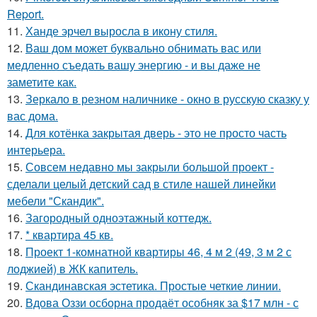
Report.
11.
Ханде эрчел выросла в икону стиля.
12.
Ваш дом может буквально обнимать вас или
медленно съедать вашу энергию - и вы даже не
заметите как.
13.
Зеркало в резном наличнике - окно в русскую сказку у
вас дома.
14.
Для котёнка закрытая дверь - это не просто часть
интерьера.
15.
Совсем недавно мы закрыли большой проект -
сделали целый детский сад в стиле нашей линейки
мебели "Скандик".
16.
Загородный одноэтажный коттедж.
17.
* квартира 45 кв.
18.
Проект 1-комнатной квартиры 46, 4 м 2 (49, 3 м 2 с
лоджией) в ЖК капитель.
19.
Скандинавская эстетика. Простые четкие линии.
20.
Вдова Оззи осборна продаёт особняк за $17 млн - с