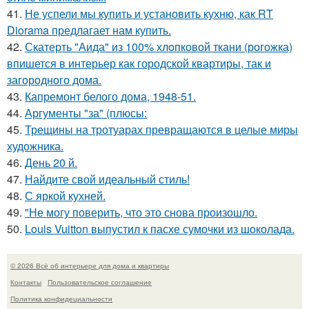
41.
Не успели мы купить и установить кухню, как RT
Diorama предлагает нам купить.
42.
Скатерть "Аида" из 100% хлопковой ткани (рогожка)
впишется в интерьер как городской квартиры, так и
загородного дома.
43.
Капремонт белого дома, 1948-51.
44.
Аргументы "за" (плюсы:
45.
Трещины на тротуарах превращаются в целые миры
художника.
46.
День 20 й.
47.
Найдите свой идеальный стиль!
48.
С яркой кухней.
49.
"Не могу поверить, что это снова произошло.
50.
Louis Vuitton выпустил к пасхе сумочки из шоколада.
© 2026 Всё об интерьере для дома и квартиры
Контакты
Пользовательское соглашение
Политика конфидециальности