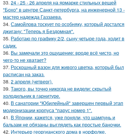
33.
24 - 25 - 26 апреля на ярмарке стильных вещей
"Бохо" в центре Санкт-петербурга, на инженерной 13 -
мастер надежда Газзаева.
34.
Самойлова тоскует по особняку, который достался
джигану: "Теперь я Бездомная".
35.
Работаю по графику 2/2, сыну четыре года, ходит в
садик.
36.
Вы замечали это ощущение: вроде всё чисто, но
чего-то не хватает?
37.
Роскошный вазон для живого цветка, который был
расписан на заказ.
38.
2 апреля (четверг).
39.
Такого, вы точно никогда не видели: скрытый
холодильник в гарнитуре.
40.
В санатории "Юбилейный" завершен первый этап
модернизации корпуса "парус номер 1".
41.
В Японии, кажется, уже поняли, что шампунь и
бальзам не обязаны выглядеть как простые баночки.
42.
Интерьер георгианского дома в норфолке,