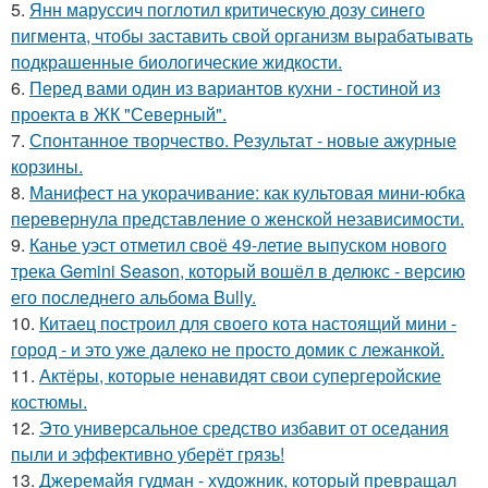
5.
Янн маруссич поглотил критическую дозу синего
пигмента, чтобы заставить свой организм вырабатывать
подкрашенные биологические жидкости.
6.
Перед вами один из вариантов кухни - гостиной из
проекта в ЖК "Северный".
7.
Спонтанное творчество. Результат - новые ажурные
корзины.
8.
Манифест на укорачивание: как культовая мини-юбка
перевернула представление о женской независимости.
9.
Канье уэст отметил своё 49-летие выпуском нового
трека Gemini Season, который вошёл в делюкс - версию
его последнего альбома Bully.
10.
Китаец построил для своего кота настоящий мини -
город - и это уже далеко не просто домик с лежанкой.
11.
Актёры, которые ненавидят свои супергеройские
костюмы.
12.
Это универсальное средство избавит от оседания
пыли и эффективно уберёт грязь!
13.
Джеремайя гудман - художник, который превращал