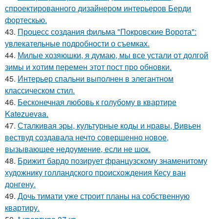
спроектированного дизайнером интерьеров Берди
фортескью.
43.
Процесс создания фильма "Покровские Ворота":
увлекательные подробности о съемках.
44.
Милые хозяюшки, я думаю, мы все устали от долгой
зимы и хотим перемен этот пост про обновки.
45.
Интерьер спальни выполнен в элегантном
классическом стил.
46.
Бесконечная любовь к голубому в квартире
Katezuevaa.
47.
Сталкивая эры, культурные коды и нравы, Вивьен
вествуд создавала нечто совершенно новое,
вызывающее недоумение, если не шок.
48.
Брижит бардо позирует французскому знаменитому
художнику голландского происхождения Кесу ван
донгену.
49.
Дочь тимати уже строит планы на собственную
квартиру.