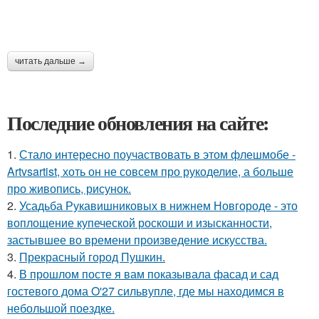
читать дальше →
Последние обновления на сайте:
1.
Стало интересно поучаствовать в этом флешмобе -
Artvsartist, хоть он не совсем про рукоделие, а больше
про живопись, рисунок.
2.
Усадьба Рукавишниковых в нижнем Новгороде - это
воплощение купеческой роскоши и изысканности,
застывшее во времени произведение искусства.
3.
Прекрасный город Пушкин.
4.
В прошлом посте я вам показывала фасад и сад
гостевого дома O'27 сильвупле, где мы находимся в
небольшой поездке.