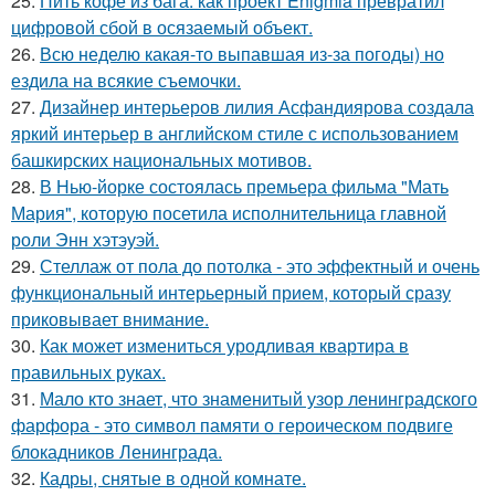
25.
Пить кофе из бага: как проект Enigmia превратил
цифровой сбой в осязаемый объект.
26.
Всю неделю какая-то выпавшая из-за погоды) но
ездила на всякие съемочки.
27.
Дизайнер интерьеров лилия Асфандиярова создала
яркий интерьер в английском стиле с использованием
башкирских национальных мотивов.
28.
В Нью-йорке состоялась премьера фильма "Мать
Мария", которую посетила исполнительница главной
роли Энн хэтэуэй.
29.
Стеллаж от пола до потолка - это эффектный и очень
функциональный интерьерный прием, который сразу
приковывает внимание.
30.
Как может измениться уродливая квартира в
правильных руках.
31.
Мало кто знает, что знаменитый узор ленинградского
фарфора - это символ памяти о героическом подвиге
блокадников Ленинграда.
32.
Кадры, снятые в одной комнате.