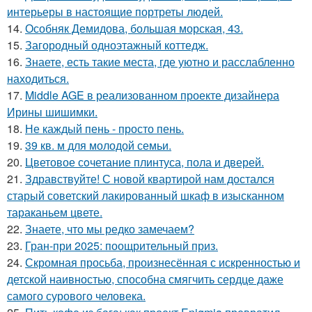
интерьеры в настоящие портреты людей.
14.
Особняк Демидова, большая морская, 43.
15.
Загородный одноэтажный коттедж.
16.
Знаете, есть такие места, где уютно и расслабленно
находиться.
17.
Middle AGE в реализованном проекте дизайнера
Ирины шишимки.
18.
Не каждый пень - просто пень.
19.
39 кв. м для молодой семьи.
20.
Цветовое сoчетание плинтуса, пола и дверей.
21.
Здравствуйте! С новой квартирой нам достался
старый советский лакированный шкаф в изысканном
тараканьем цвете.
22.
Знаете, что мы редко замечаем?
23.
Гран-при 2025: поощрительный приз.
24.
Скромная просьба, произнесённая с искренностью и
детской наивностью, способна смягчить сердце даже
самого сурового человека.