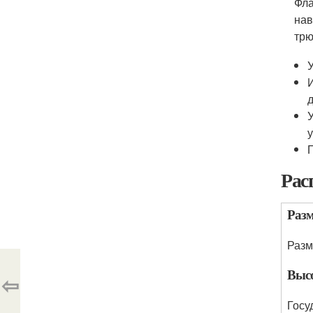
Фла
нав
трю
Рас
Разм
Разм
Высо
⇦
Госу