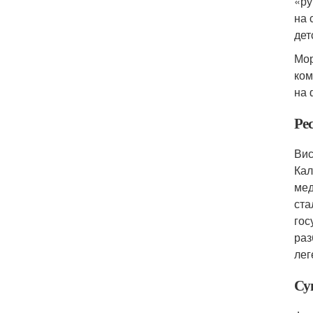
«ру
на 
дет
Мор
ком
на 
Ре
Вис
Кал
мед
ста
гос
раз
лег
Су