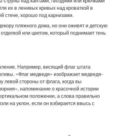
ы струны над кантами, гвоздями или крючками
ля их в ленивых кривых над кроваткой в ​​
ей стене, хорошо под карнизами.
екору пляжного дома, но они оживят и детскую
 отделкой или цветом, который поднимает тень
вление. Например, висящий флаг штата
еативы. «Флаг медведя» изображает медведя-
у левой стороны от флага, когда вы
форния», напоминание о красочной истории
вертикальном положении, а слова правильно
зли на уклон, если он взбирается ввысь с