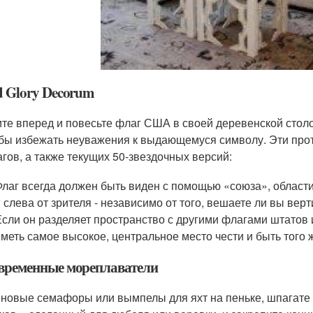
d Glory Decorum
те вперед и повесьте флаг США в своей деревенской стол
бы избежать неуважения к выдающемуся символу. Эти про
гов, а также текущих 50-звездочных версий:
Флаг всегда должен быть виден с помощью «союза», области
и слева от зрителя - независимо от того, вешаете ли вы вер
Если он разделяет пространство с другими флагами штатов
иметь самое высокое, центральное место чести и быть того
временные мореплаватели
новые семафоры или вымпелы для яхт на пеньке, шпагате 