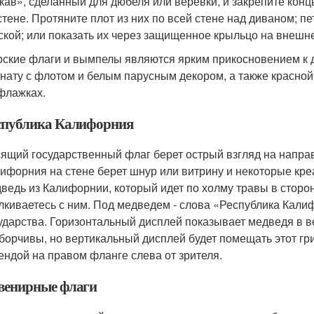
кав», сделанный для дюбеля или веревки, и закрепите конц
стене. Протяните плот из них по всей стене над диваном; пет
ской; или показать их через защищенное крыльцо на внешн
ские флаги и вымпелы являются ярким прикосновением к д
нату с флотом и белым парусным декором, а также красной
флажках.
спублика Калифорния
ящий государственный флаг берет острый взгляд на напра
ифорния на стене берет шнур или витрину и некоторые кр
ведь из Калифорнии, который идет по холму травы в сторон
лкиваетесь с ним. Под медведем - слова «Республика Кали
ударства. Горизонтальный дисплей показывает медведя в 
борчивы, но вертикальный дисплей будет помещать этот гри
ендой на правом фланге слева от зрителя.
венирные флаги