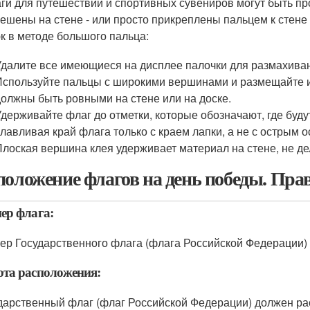
ги для путешествий и спортивных сувениров могут быть пр
ешены на стене - или просто прикреплены пальцем к стене
к в методе большого пальца:
Удалите все имеющиеся на дисплее палочки для размахива
Используйте пальцы с широкими вершинами и размещайте их
должны быть ровными на стене или на доске.
Удерживайте флаг до отметки, которые обозначают, где будут
улавливая край флага только с краем лапки, а не с острым 
Плоская вершина клея удерживает материал на стене, не дел
положение флагов на день победы. Пра
ер флага:
ер Государственного флага (флага Российской Федерации)
та расположения:
дарственный флаг (флаг Российской Федерации) должен ра