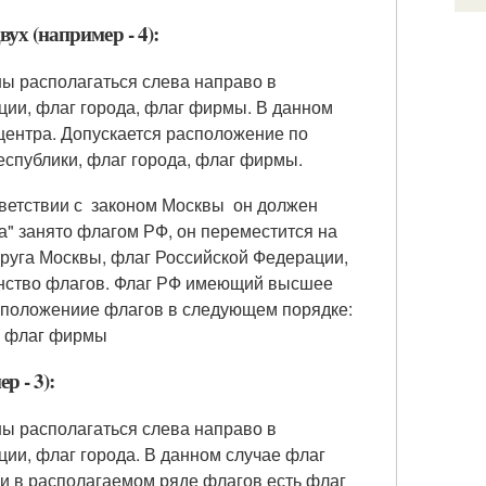
вух (например - 4):
жны располагаться слева направо в
ции, флаг города, флаг фирмы. В данном
центра. Допускается расположение по
спублики, флаг города, флаг фирмы.
тветствии с законом Москвы он должен
ра" занято флагом РФ, он переместится на
круга Москвы, флаг Российской Федерации,
инство флагов. Флаг РФ имеющий высшее
сположениие флагов в следующем порядке:
, флаг фирмы
р - 3):
жны располагаться слева направо в
ии, флаг города. В данном случае флаг
ли в располагаемом ряде флагов есть флаг