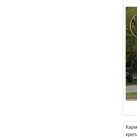
Карм
креп