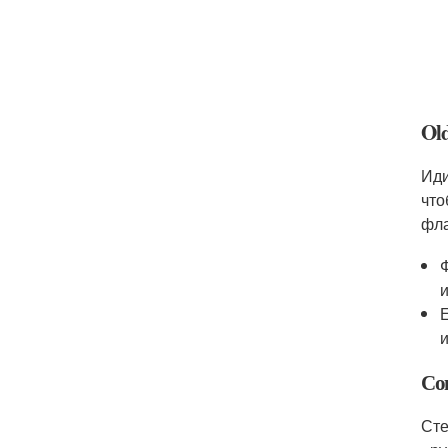
Ol
Иди
что
фла
Со
Сте