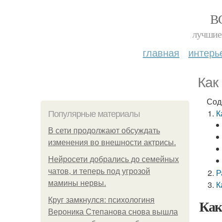
В
лучшие 
главная
интерь
Как
Сод
К
Популярные материалы
В сети продолжают обсуждать
изменения во внешности актрисы.
Нейросети добрались до семейных
чатов, и теперь под угрозой
Р
мамины нервы.
К
Круг замкнулся: психологиня
Как
Вероника Степанова снова вышла