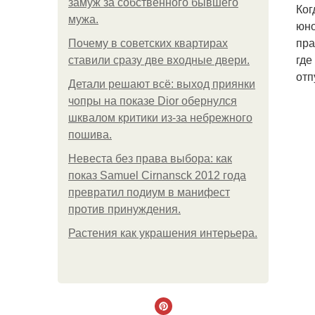
замуж за собственного бывшего
Ког
мужа.
юно
пра
Почему в советских квартирах
где
ставили сразу две входные двери.
отп
Детали решают всё: выход приянки
чопры на показе Dior обернулся
шквалом критики из-за небрежного
пошива.
Невеста без права выбора: как
показ Samuel Cirnansck 2012 года
превратил подиум в манифест
против принуждения.
Растения как украшения интерьера.