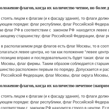
оложение флагов, когда их количество четное, но более д
 стоять лицом к флагам (и к фасаду здания), то флаги дол
ующем порядке: флаг республики, флаг Российской Федера
ае флаг РФ в соответствии с законом РФ находится левее 
ающему старшинству: флаг Российской Федерации, флаг ре
 в располагаемом ряде флагов есть флаг Москвы, то в соо
олагаться левее центра, но так как положение "левее цент
 позицию вправо и последовательность будет такая: флаг о
 Москвы, флаг фирмы. Таким образом соблюдается старш
шинство расположен первым по порядку. Допускается и ра
 Российской Федерации, флаг Москвы, флаг округа Москвы
оложение флагов, когда их количество нечетное (наприме
 стоять лицом к флагам (и к фасаду здания), то флаги дол
ующем порядке: флаг республики, флаг Российской Федерац
 соответствии с законом РФ находится строго в центре. Ес