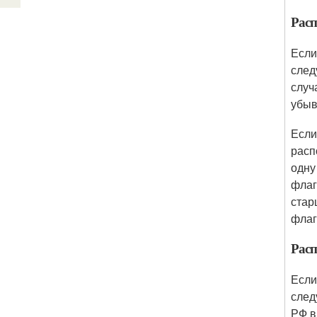
Расп
Если
след
случ
убыв
Если
расп
одну
флаг
стар
флаг
Расп
Если
след
РФ в