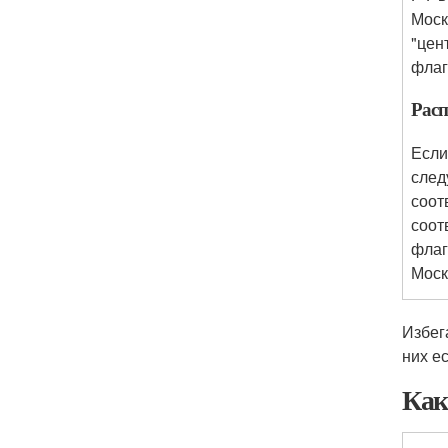
Моск
"цен
флаг
Расп
Если
след
соот
соот
флаг
Моск
Избег
них е
Как