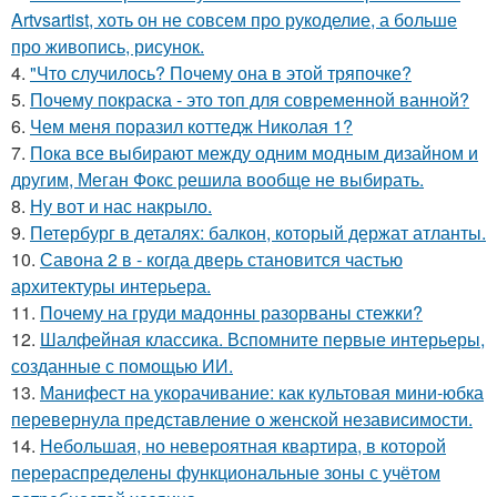
Artvsartist, хоть он не совсем про рукоделие, а больше
про живопись, рисунок.
4.
"Что случилось? Почему она в этой тряпочке?
5.
Почему покраска - это топ для современной ванной?
6.
Чем меня поразил коттедж Николая 1?
7.
Пока все выбирают между одним модным дизайном и
другим, Меган Фокс решила вообще не выбирать.
8.
Ну вот и нас накрыло.
9.
Петербург в деталях: балкон, который держат атланты.
10.
Савона 2 в - когда дверь становится частью
архитектуры интерьера.
11.
Почему на груди мадонны разорваны стежки?
12.
Шалфейная классика. Вспомните первые интерьеры,
созданные с помощью ИИ.
13.
Манифест на укорачивание: как культовая мини-юбка
перевернула представление о женской независимости.
14.
Небольшая, но невероятная квартира, в которой
перераспределены функциональные зоны с учётом