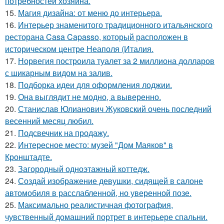
потребностей хозяина.
15.
Магия дизайна: от меню до интерьера.
16.
Интерьер знаменитого традиционного итальянского
ресторана Casa Capasso, который расположен в
историческом центре Неаполя (Италия.
17.
Норвегия построила туалет за 2 миллиона долларов
с шикарным видом на залив.
18.
Подборка идеи для оформления лоджии.
19.
Она выглядит не модно, а выверенно.
20.
Станислав Юлианович Жуковский очень последний
весенний месяц любил.
21.
Подсвечник на продажу.
22.
Интересное место: музей "Дом Маяков" в
Кронштадте.
23.
Загородный одноэтажный коттедж.
24.
Создай изображение девушки, сидящей в салоне
автомобиля в расслабленной, но уверенной позе.
25.
Максимально реалистичная фотография,
чувственный домашний портрет в интерьере спальни.