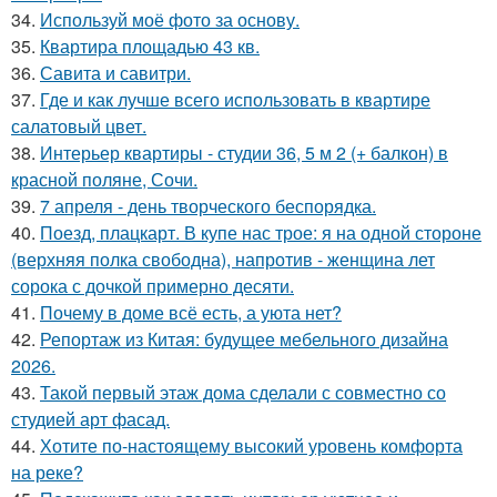
34.
Используй моё фото за основу.
35.
Квартира площадью 43 кв.
36.
Савита и савитри.
37.
Где и как лучше всего использовать в квартире
салатовый цвет.
38.
Интерьер квартиры - студии 36, 5 м 2 (+ балкон) в
красной поляне, Сочи.
39.
7 апреля - день творческого беспорядка.
40.
Поезд, плацкарт. В купе нас трое: я на одной стороне
(верхняя полка свободна), напротив - женщина лет
сорока с дочкой примерно десяти.
41.
Почему в доме всё есть, а уюта нет?
42.
Репортаж из Китая: будущее мебельного дизайна
2026.
43.
Такой первый этаж дома сделали с совместно со
студией арт фасад.
44.
Хотите по-настоящему высокий уровень комфорта
на реке?