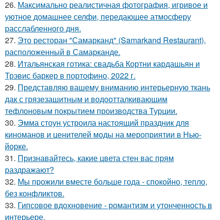
26.
Максимально реалистичная фотография, игривое и
уютное домашнее селфи, передающее атмосферу
расслабленного дня.
27.
Это ресторан "Самарканд" (Samarkand Restaurant),
расположенный в Самарканде.
28.
Итальянская готика: свадьба Кортни кардашьян и
Трэвис баркер в портофино, 2022 г.
29.
Представляю вашему вниманию интерьерную ткань
дак с грязезашитным и водоотталкивающим
тефлоновым покрытием производства Турции.
30.
Эмма стоун устроила настоящий праздник для
киноманов и ценителей моды на мероприятии в Нью-
йорке.
31.
Признавайтесь, какие цвета стен вас прям
раздражают?
32.
Мы прожили вместе больше года - спокойно, тепло,
без конфликтов.
33.
Гипсовое вдохновение - романтизм и утонченность в
интерьере.