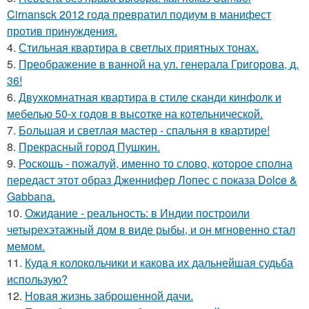
Cirnansck 2012 года превратил подиум в манифест
против принуждения.
4.
Стильная квартира в светлых приятных тонах.
5.
Преображение в ванной на ул. генерала Григорова, д.
36!
6.
Двухкомнатная квартира в стиле сканди кинфолк и
мебелью 50-х годов в высотке на котельнической.
7.
Большая и светлая мастер - спальня в квартире!
8.
Прекрасный город Пушкин.
9.
Роскошь - пожалуй, именно то слово, которое сполна
передаст этот образ Дженнифер Лопес с показа Dolce &
Gabbana.
10.
Ожидание - реальность: в Индии построили
четырехэтажный дом в виде рыбы, и он мгновенно стал
мемом.
11.
Куда я колокольчики и какова их дальнейшая судьба
использую?
12.
Новая жизнь заброшенной дачи.