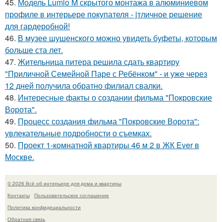
45.
Модель Lumio M скрытого монтажа в алюминиевом
профиле в интерьере покупателя - jтличное решение
для гардеробной!
46.
В музее шушенского можно увидеть буфеты, которым
больше ста лет.
47.
Жительница питера решила сдать квартиру
"Приличной Семейной Паре с Ребёнком" - и уже через
12 дней получила обратно филиал свалки.
48.
Интересные факты о создании фильма "Покровские
Ворота".
49.
Процесс создания фильма "Покровские Ворота":
увлекательные подробности о съемках.
50.
Проект 1-комнатной квартиры 46 м 2 в ЖК Ever в
Москве.
© 2026 Всё об интерьере для дома и квартиры
Контакты
Пользовательское соглашение
Политика конфидециальности
Обратная связь