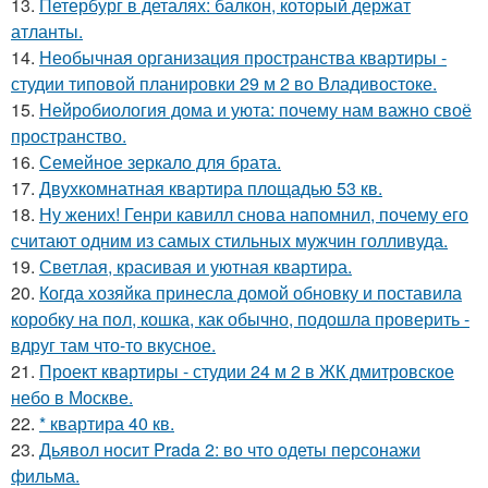
13.
Петербург в деталях: балкон, который держат
атланты.
14.
Необычная организация пространства квартиры -
студии типовой планировки 29 м 2 во Владивостоке.
15.
Нейробиология дома и уюта: почему нам важно своё
пространство.
16.
Семейное зеркало для брата.
17.
Двухкомнатная квартира площадью 53 кв.
18.
Ну жених! Генри кавилл снова напомнил, почему его
считают одним из самых стильных мужчин голливуда.
19.
Светлая, красивая и уютная квартира.
20.
Когда хозяйка принесла домой обновку и поставила
коробку на пол, кошка, как обычно, подошла проверить -
вдруг там что-то вкусное.
21.
Проект квартиры - студии 24 м 2 в ЖК дмитровское
небо в Москве.
22.
* квартира 40 кв.
23.
Дьявол носит Prada 2: во что одеты персонажи
фильма.