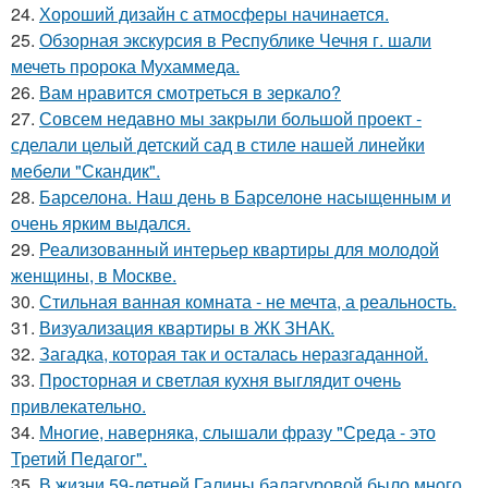
24.
Хороший дизайн с атмосферы начинается.
25.
Обзорная экскурсия в Республике Чечня г. шали
мечеть пророка Мухаммеда.
26.
Вам нравится смотреться в зеркало?
27.
Совсем недавно мы закрыли большой проект -
сделали целый детский сад в стиле нашей линейки
мебели "Скандик".
28.
Барселона. Наш день в Барселоне насыщенным и
очень ярким выдался.
29.
Реализованный интерьер квартиры для молодой
женщины, в Москве.
30.
Стильная ванная комната - не мечта, а реальность.
31.
Визуализация квартиры в ЖК ЗНАК.
32.
Загадка, которая так и осталась неразгаданной.
33.
Просторная и светлая кухня выглядит очень
привлекательно.
34.
Многие, наверняка, слышали фразу "Среда - это
Третий Педагог".
35.
В жизни 59-летней Галины балагуровой было много