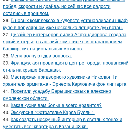
побед, скорости и драйва, но сейчас все радости
остались в прошлом.
36.
В новых комплексах в кудепсте устанавливали шкаф
купе в популярном уже несколько лет цвете дуб вотан.
37.
Дизайнер интерьеров лилия Асфандиярова создала
яркий интерьер в английском стиле с использованием
башкирских национальных мотивов.
38.
Меня волнуют два вопроса.
39.
Французская провинция в центре города: прованский
стиль на крыше Варшавы.
40.
Мастерская придворного художника Николая II и
хранителя эрмитажа - Эрнеста Карловича фон липгарта.
41.
Посетили усадьбу Барышниковых в алексино
смоленской области.
42.
Какая кухня вам больше всего нравится?
43.
Экскурсия "Фотоателье Карла Буллы".
44.
Как создать нескучный интерьер в светлых тонах и
уместить все: квартира в Казани 43 кв.