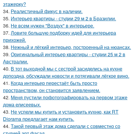
этажерку?
34.
Реалистичный фикус в наличии.
35.
Интерьер квартиры - студии 29 м 2 в Бразилии.
36.
Не всем нужен "Воздух" в интерьере.
37.
Ловите большую подборку идей для интерьера
прихожей.
38.
Нежный и лёгкий интерьер, построенный на нюансах.
39.
Оригинальный интерьер квартиры - студии 25 м 2 в
Австралии.
40.
В тот выходной мы с сестрой засиделись на кухне
допоздна, обсуждали новости и потягивали лёгкое вино.
41.
Когда интерьер перестаёт быть просто
пространством, он становится заявлением.
42.
Меня пустили пофотографировать на первом этаже
дома елисеевых.
43.
Не успели мы купить и установить кухню, как RT
Diorama предлагает нам купить.
44.
Такой первый этаж дома сделали с совместно со
студией арт фасад.