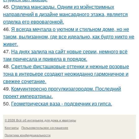
45.
Отделка мансарды. Одним из мэйнстримных
направлений в дизайне мансардного этажа, является
отделка его евровагонкой.
46.
Я всегда мечтала о уютном и стильном доме, но не
таком, вылизанном, где все идеально, как будто никто не
живет.
47.
На днях залила на сайт новые серии, немного всё
там причесала и привела в порядок.
48.
Светлые фисташковые оттенки и нежные розовые
тона в интерьере создают неожиданно гармоничное и
свежее сочетание.
49.
Комуинтересно прогулкизагородом. Последний
проект императрицы.
50.
Геометрическая ваза - подсвечник из гипса.
© 2026 Всё об интерьере для дома и квартиры
Контакты
Пользовательское соглашение
Политика конфидециальности