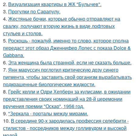
2.
Визуализация квартиры в ЖК "Булычев".
3.
Прогулки по Сарапулу.
4.
Жестяные бочки, которые обычно отправляют на
свалку, получают вторую жизнь в виде лофтовых
стульев и столов.
5.
Роскошь - пожалуй, именно то слово, которое сполна
передаст этот образ Дженнифер Лопес с показа Dolce &
Gabbana.
6.
Эта женщина была странной, если не сказать больше.
7.
Янн маруссич поглотил критическую дозу синего
пигмента, чтобы заставить свой организм вырабатывать
подкрашенные биологические жидкости.
8.
Грейс келли и Одри Хепберн за кулисами, в ожидании
представления своих номинаций на 28-й церемонии
вручения премии "Оскар", 1956 год.
9.
"Зеркала - порталы между мирами.
10.
В середине 90-х зародилась профессия селебрити -
стилистов - посредников между голливудом и высокой
модой.