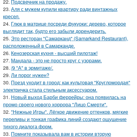
22.
Подсвечник на продажу.
23.
Аля с мужем купили квартиру ради винтажных
кресел.
24.
Глюк в матрице посреди фукуоки: дерево, которое
выглядит так, будто его забыли дорендерить.
25.
Это ресторан "Самарканд" (Samarkand Restaurant),
расположенный в Самарканде.
26.
Кенозерская кухня - высший пилотаж!
27.
Мандала - это не просто круг с узорами.
28.
/9 "А" в эрмитаже/.
29.
Ли порог нужен?
30.
Поезд уходит в город: как культовая "Кругломордая"
электричка стала стильным аксессуаром.
31.
Новый выход Барби феррейры: она появилась на
промо своего нового хоррора "Лицо Смерти".
32.
"Нежные Игры". Лёгкое движение оттенков, мягкие
переливы и тонкая графика линий создают ощущение
тихого диалога форм.
33.
Помните показывала вам в истории вторую