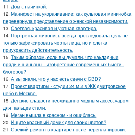
11.
Дом с начинкой.
12.
Манифест на укорачивание: как культовая мини-юбка
перевернула представление о женской независимости.
13.
Светлая, красивая и уютная квартира.
14.
Портретная живопись всегда преследовала цель не
только зафиксировать черты лица, но и слегка
приукрасить действительность.
15.
Таким образом, если вы думали, что накладные
пряди и шиньоны - изобретение современных бьюти -
блогеров?
16.
А вы знали, что у нас есть свечи с CBD?
17.
Проект квартиры - студии 24 м 2 в ЖК дмитровское
небо в Москве.
18.
Детские сладости неожиданно модным аксессуаром
для пальцев стали.
19.
Меган вышла в красном - и ошиблась.
20.
Ищите красивый домик для своих цветов?
21.
Свежий ремонт в квартире после перепланировки.