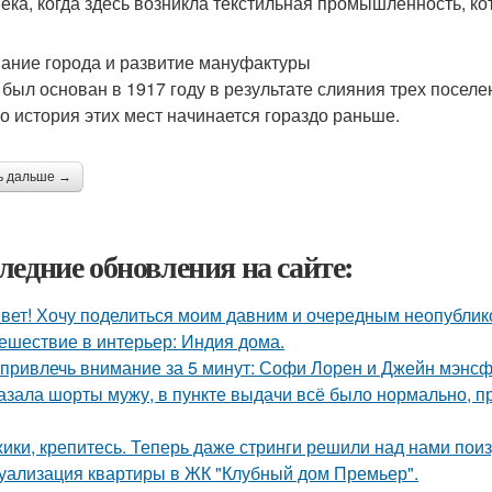
 века, когда здесь возникла текстильная промышленность, к
ание города и развитие мануфактуры
 был основан в 1917 году в результате слияния трех поселе
о история этих мест начинается гораздо раньше.
ь дальше →
ледние обновления на сайте:
вет! Хочу поделиться моим давним и очередным неопубли
ешествие в интерьер: Индия дома.
 привлечь внимание за 5 минут: Софи Лорен и Джейн мэнсф
азала шорты мужу, в пункте выдачи всё было нормально, п
ики, крепитесь. Теперь даже стринги решили над нами поиз
уализация квартиры в ЖК "Клубный дом Премьер".