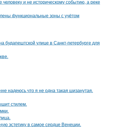
 человеку и не историческому событию, а реке
елены функциональные зоны с учётом
) на будапештской улице в Санкт-петербурге для
кве.
нне надеюсь что я не одна такая шизанутая.
ышит стилем.
мки.
лица.
ую эстетику в самое сердце Венеции.