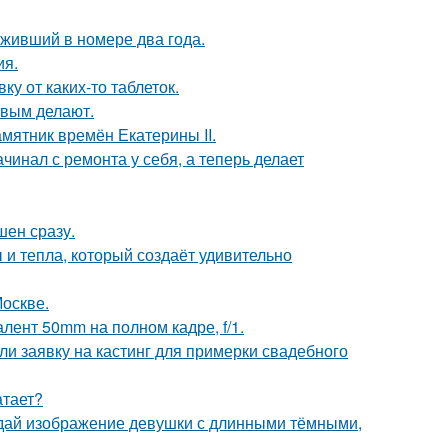
оживший в номере два года.
ия.
у от каких-то таблеток.
ивым делают.
мятник времён Екатерины II.
ачинал с ремонта у себя, а теперь делает
шен сразу.
 и тепла, который создаёт удивительно
Москве.
лент 50mm на полном кадре, f/1.
ли заявку на кастинг для примерки свадебного
атает?
здай изображение девушки с длинными тёмными,