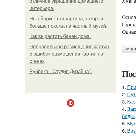
XVIII
отличное украшение домашнего
интерьера.
Основ
Нью-йоркская квартира, которая
Город
больше похожа на частный музей.
Однак
Как вырастить банан дома.
Неправильное размещение картин.
читат
5 ошибок размещения картин на
стенах
Пос
Рубрика: "Студия Дизайна".
1.
При
2.
Пут
3.
Как
4.
Зак
беды.
5.
Муж
6.
Виз