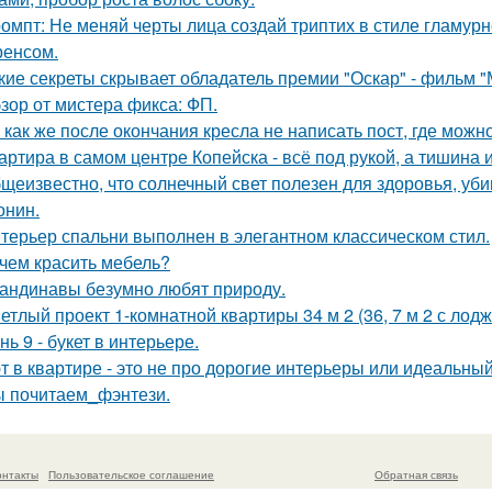
омпт: Не меняй черты лица создай триптих в стиле гламур
енсом.
кие секреты скрывает обладатель премии "Оскар" - фильм "
зор от мистера фикса: ФП.
 как же после окончания кресла не написать пост, где можн
артира в самом центре Копейска - всё под рукой, а тишина и
щеизвестно, что солнечный свет полезен для здоровья, уби
онин.
терьер спальни выполнен в элегантном классическом стил.
чем красить мебель?
андинавы безумно любят природу.
етлый проект 1-комнатной квартиры 34 м 2 (36, 7 м 2 с лодж
нь 9 - букет в интерьере.
т в квартире - это не про дорогие интерьеры или идеальный
 почитаем_фэнтези.
онтакты
Пользовательское соглашение
Обратная связь