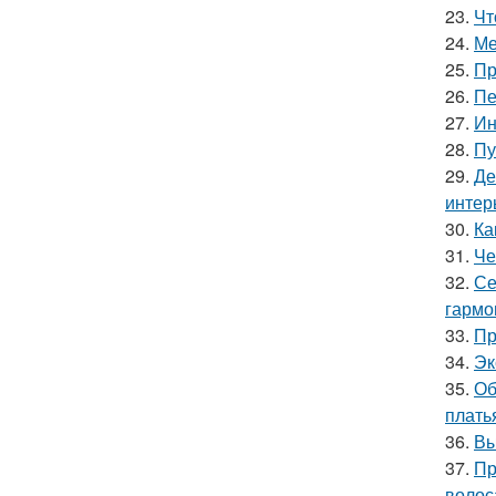
23.
Чт
24.
Ме
25.
Пр
26.
Пе
27.
Ин
28.
Пу
29.
Де
интер
30.
Ка
31.
Че
32.
Се
гармо
33.
Пр
34.
Эк
35.
Об
плать
36.
Вы
37.
Пр
волос