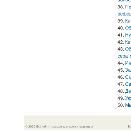
38.
Пр
рефер
39.
Ка
40.
Об
41.
Ну
42.
Кв
43.
Об
серат
44.
Ин
45.
За
46.
Ск
47.
Св
48.
Де
49.
Ую
50.
Мы
© 2026 Всё об интерьере для дома и квартиры
К