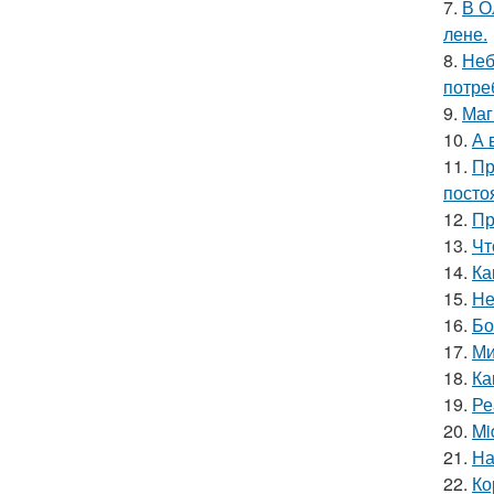
7.
В О
лене.
8.
Неб
потре
9.
Маг
10.
А 
11.
Пр
посто
12.
Пр
13.
Чт
14.
Ка
15.
Не
16.
Бо
17.
Ми
18.
Ка
19.
Ре
20.
Mi
21.
На
22.
Ко