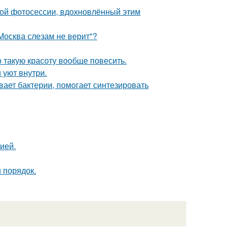
ной фотосессии, вдохновлённый этим
Москва слезам не верит"?
о такую красоту вообще повесить.
 уют внутри.
вает бактерии, помогает синтезировать
ией.
 порядок.