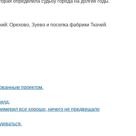
оторая определила судьбу города на долгие годы.
ний: Орехово, Зуево и поселка фабрики Ткачей.
кованным проектом.
илд.
римерил все хорошо, ничего не предвещало
деваться.