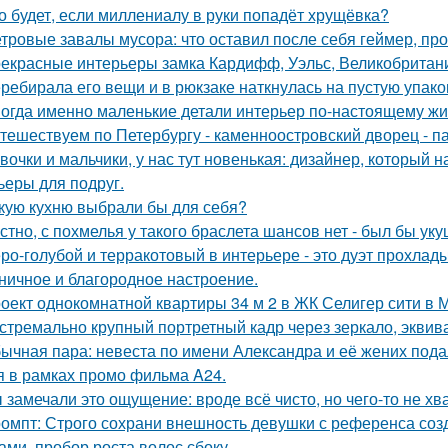
о будет, если миллениалу в руки попадёт хрущёвка?
тровые завалы мусора: что оставил после себя геймер, пр
екрасные интерьеры замка Кардифф, Уэльс, Великобритан
ребирала его вещи и в рюкзаке наткнулась на пустую упаковк
огда именно маленькие детали интерьер по-настоящему ж
тешествуем по Петербургу - каменноостровский дворец - па
вочки и мальчики, у нас тут новенькая: дизайнер, который н
ьеры для подруг.
кую кухню выбрали бы для себя?
стно, с похмелья у такого браслета шансов нет - был бы уку
ро-голубой и терракотовый в интерьере - это дуэт прохлады
ничное и благородное настроение.
оект однокомнатной квартиры 34 м 2 в ЖК Селигер сити в 
стремально крупный портретный кадр через зеркало, эквива
ычная пара: невеста по имени Александра и её жених пода
я в рамках промо фильма A24.
 замечали это ощущение: вроде всё чисто, но чего-то не хв
омпт: Строго сохрани внешность девушки с референса со
ами, пробор роста волос сбоку.