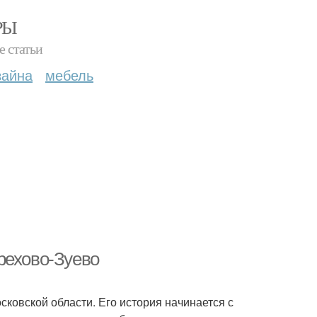
РЫ
е статьи
зайна
мебель
рехово-Зуево
ковской области. Его история начинается с