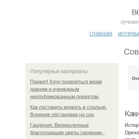
В
лучшие 
главная
интерь
Сов
Популярные материалы
Ос
Привет! Хочу поделиться моим
давним и очередным
неопубликованным проектом.
Как поставить кровать в спальне.
Как
Влияние обстановки на сон
Истор
Гардения. Великолепные
Орехо
благоухающие цветы гардении -