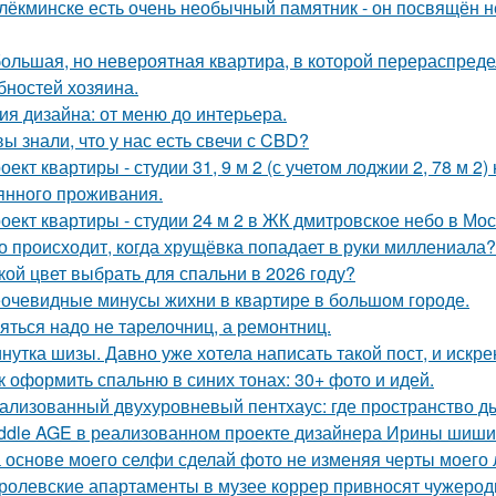
лёкминске есть очень необычный памятник - он посвящён не
ольшая, но невероятная квартира, в которой перераспред
бностей хозяина.
ия дизайна: от меню до интерьера.
вы знали, что у нас есть свечи с CBD?
оект квартиры - студии 31, 9 м 2 (с учетом лоджии 2, 78 м 2
янного проживания.
оект квартиры - студии 24 м 2 в ЖК дмитровское небо в Мос
о происходит, когда хрущёвка попадает в руки миллениала?
кой цвет выбрать для спальни в 2026 году?
очевидные минусы жихни в квартире в большом городе.
яться надо не тарелочниц, а ремонтниц.
нутка шизы. Давно уже хотела написать такой пост, и искре
к оформить спальню в синих тонах: 30+ фото и идей.
ализованный двухуровневый пентхаус: где пространство д
ddle AGE в реализованном проекте дизайнера Ирины шиши
 основе моего селфи сделай фото не изменяя черты моего 
ролевские апартаменты в музее коррер привносят чужеродн