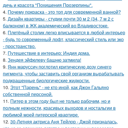
дичь и красота "Похищения Прозерпины".
4.
Почему покраска - это топ для современной ванной?
5.
Дизайн квартиры - студии почти 30 м 2 (34, 7 м 2 с
балконом) в ЖК академический во Владивостоке.
6.
Плетёный столик легко вписывается в любой интерьер
- будь то современный лофт, классический стиль или эко
- пространство.
7.
Путешествие в интерьер: Индия дома.
8.
Зендея эйфелеву башню затмила!
9.
Янн маруссич поглотил критическую дозу синего
пигмента, чтобы заставить свой организм вырабатывать
подкрашенные биологические жидкости.
10.
Этот "Парень" - не кто иной, как Джон Гальяно
собственной персоной.
11.
Питер в этом году был не только рабочим, но и
полным нежности, красивых выходов и ностальгии в
любимой моей питерской квартире.
12.
30-Летняя актриса Аня Тейлор - Джой призналась,