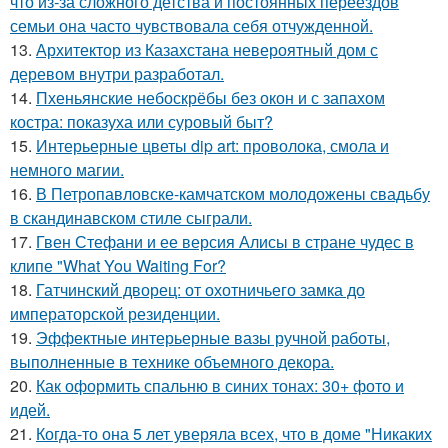
что из-за сложного детства и постоянных переездов
семьи она часто чувствовала себя отчужденной.
13.
Архитектор из Казахстана невероятный дом с
деревом внутри разработал.
14.
Пхеньянские небоскрёбы без окон и с запахом
костра: показуха или суровый быт?
15.
Интерьерные цветы dip art: проволока, смола и
немного магии.
16.
В Петропавловске-камчатском молодожены свадьбу
в скандинавском стиле сыграли.
17.
Гвен Стефани и ее версия Алисы в стране чудес в
клипе "What You Waiting For?
18.
Гатчинский дворец: от охотничьего замка до
императорской резиденции.
19.
Эффектные интерьерные вазы ручной работы,
выполненные в технике объемного декора.
20.
Как оформить спальню в синих тонах: 30+ фото и
идей.
21.
Когда-то она 5 лет уверяла всех, что в доме "Никаких