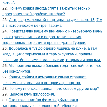
Котов".
22.
Почему кошки иногда спят в закрытых тесных
пространствах (коробках, шкафах?
23.
Интерьер маленькой квартиры - студии всего 15, 7 м
2 в историческом центре Парижа.
24.
Представляю вашему вниманию интерьерную ткань
дак с грязезашитным и водоотталкивающим
тефлоновым покрытием производства Турции.
25.
Добралась я тут до одного ящичка на кухне, а там
клад, ящик с термосами и термокружками, причем
разными, большими и маленькими, старыми и новыми.
26.
Мы прожили вместе больше года - спокойно, тепло,
без конфликтов.
27.
Кошки, собаки и чемоданы: самая странная
рекламная кампания в истории аэропортов.
28.
Почему японская ванная - это совсем другой мир?
29.
Караоке клуб философия.
30.
Этот кокошник (на фото 1-8) бытовал в
каргопольском уезде олонецкой губернии.