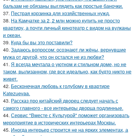
бальзам не обязаны выглядеть как простые баночки.
37.
Пестрая корзинка для хозяйственных нужд.
38.
На Камчатке за 2, 2 млн можно купить не просто
квартиру, а почти личный кинотеатр с видом на вулканы
и океан.
39.
Куда бы вы это поставили?
40.
Задаюсь вопросом: осознают ли жёны, вернувшие
мужа от другой, что он остался не из любви?
41.
Я всегда мечтала о уютном и стильном доме, но не
таком, вылизанном, где все идеально, как будто никто не
живет.
42.
Бесконечная любовь к голубому в квартире
Katezuevaa.
43.
Рассказ про китайский дворец следует начать с
самого главного - все интерьеры дворца подлинные.
44.
Сервис "Вместе с Культурой" поможет организовать
мероприятие в исторических интерьерах Москвы.
45.
Иногда интерьер строится не на ярких элементах, а