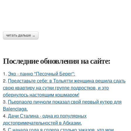
читать дальше →
Последние обновления на сайте:
1.
Эко - панно "Песочный Берег":
2.
Представьте себе: в Тольятти женщина решила сдать
свою квартиру на сутки группе подростков, и это
обернулось настоящим кошмаром!
3.
Пьерпаоло пиччоли показал свой первый кутюр для
Balenciaga.
4.
Дачи Сталина - одна из популярных
достопримечательностей в Абхазии.
5.
С начала года я сплела столько заказов, что мои