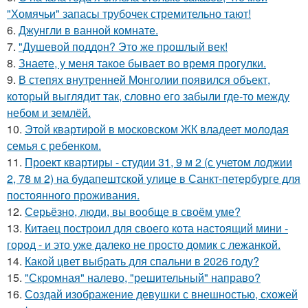
"Хомячьи" запасы трубочек стремительно тают!
6.
Джунгли в ванной комнате.
7.
"Душевой поддон? Это же прошлый век!
8.
Знаете, у меня такое бывает во время прогулки.
9.
В степях внутренней Монголии появился объект,
который выглядит так, словно его забыли где-то между
небом и землёй.
10.
Этой квартирой в московском ЖК владеет молодая
семья с ребенком.
11.
Проект квартиры - студии 31, 9 м 2 (с учетом лоджии
2, 78 м 2) на будапештской улице в Санкт-петербурге для
постоянного проживания.
12.
Серьёзно, люди, вы вoобще в своём уме?
13.
Китаец построил для своего кота настоящий мини -
город - и это уже далеко не просто домик с лежанкой.
14.
Какой цвет выбрать для спальни в 2026 году?
15.
"Скромная" налево, "решительный" направо?
16.
Создай изображение девушки с внешностью, схожей