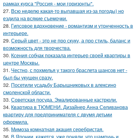
рамках курса "Россия - мои горизонты".
27.
Всю неделю какая-то выпавшая из-за погоды) но
ездила на всякие съемочки.
28.
Гипсовое вдохновение - романтизм и утонченность в
интерьере.
29.
Серый цвет - это не про скуку, а про стиль, баланс и
возможность для творчества.
30.
Ксения собчак показала интерьер своей квартиры в
центре Москвы.
31.
Честно, с похмелья у такого браслета шансов нет -
был бы укушен сразу.
32.
Посетили усадьбу Барышниковых в алексино
смоленской области.
33.
Советская посуда. Эмалированные кастрюли.
34.
Квартира в ТЮМЕНИ. Дизайнер Анна Селиванова
квартиру для предпринимателя с двумя детьми
оформила.
35.
Мимоза комнатная акация серебристая.
36.
В Японии, кажется, уже поняли, что шампунь и