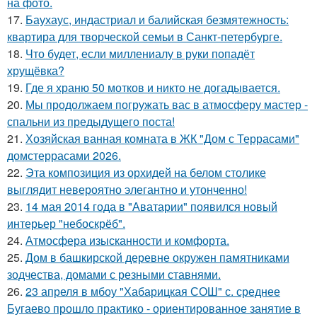
на фото.
17.
Баухаус, индастриал и балийская безмятежность:
квартира для творческой семьи в Санкт-петербурге.
18.
Что будет, если миллениалу в руки попадёт
хрущёвка?
19.
Где я храню 50 мотков и никто не догадывается.
20.
Мы продолжаем погружать вас в атмосферу мастер -
спальни из предыдущего поста!
21.
Хозяйская ванная комната в ЖК "Дом с Террасами"
домстеррасами 2026.
22.
Эта композиция из орхидей на белом столике
выглядит невероятно элегантно и утонченно!
23.
14 мая 2014 года в "Аватарии" появился новый
интерьер "небоскрёб".
24.
Атмосфера изысканности и комфорта.
25.
Дом в башкирской деревне окружен памятниками
зодчества, домами с резными ставнями.
26.
23 апреля в мбоу "Хабарицкая СОШ" с. среднее
Бугаево прошло практико - ориентированное занятие в