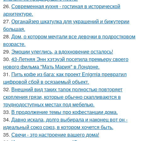
26.
Современная кухня - гостиная в исторической
архитектуре.
27.
Органайзер шкатулка для украшений и бижутерии
большая.
28.
Дом, о котором мечтали все девочки в подростковом
возрасте.
29.
Эмоции улеглись, а вдохновение осталось!
30.
43-Летняя Энн хэтэуэй посетила премьеру своего
нового фильма "Мать Мария" в Лондоне.
31.
Пить кофе из бага: как проект Enigmia превратил
цифровой сбой в осязаемый объект.
32.
Внешний вид таких тапок полностью повторяет
скопления грязи, которые обычно скапливаются в
труднодоступных местах под мебелью.
33.
В продолжение темы про кофестанции дома.
34.
Давно искала, долго выбирала и наконец вот он -
идеальный союз союз, в котором хочется быть.
35.
Свечи - это настроение вашего дома!