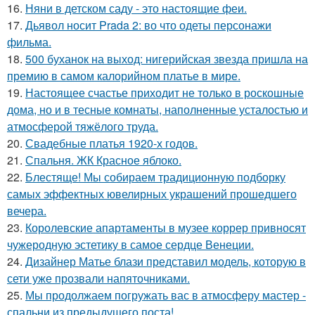
16.
Няни в детском саду - это настоящие феи.
17.
Дьявол носит Prada 2: во что одеты персонажи
фильма.
18.
500 буханок на выход: нигерийская звезда пришла на
премию в самом калорийном платье в мире.
19.
Настоящее счастье приходит не только в роскошные
дома, но и в тесные комнаты, наполненные усталостью и
атмосферой тяжёлого труда.
20.
Свадебные платья 1920-х годов.
21.
Спальня. ЖК Красное яблоко.
22.
Блестяще! Мы собираем традиционную подборку
самых эффектных ювелирных украшений прошедшего
вечера.
23.
Королевские апартаменты в музее коррер привносят
чужеродную эстетику в самое сердце Венеции.
24.
Дизайнер Матье блази представил модель, которую в
сети уже прозвали напяточниками.
25.
Мы продолжаем погружать вас в атмосферу мастер -
спальни из предыдущего поста!