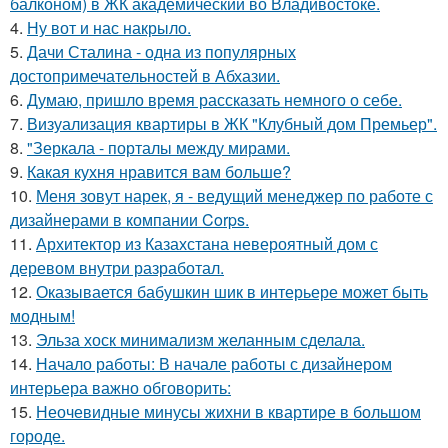
балконом) в ЖК академический во Владивостоке.
4.
Ну вот и нас накрыло.
5.
Дачи Сталина - одна из популярных
достопримечательностей в Абхазии.
6.
Думаю, пришло время рассказать немного о себе.
7.
Визуализация квартиры в ЖК "Клубный дом Премьер".
8.
"Зеркала - порталы между мирами.
9.
Какая кухня нравится вам больше?
10.
Меня зовут нарек, я - ведущий менеджер по работе с
дизайнерами в компании Corps.
11.
Архитектор из Казахстана невероятный дом с
деревом внутри разработал.
12.
Оказывается бабушкин шик в интерьере может быть
модным!
13.
Эльза хоск минимализм желанным сделала.
14.
Начало работы: В начале работы с дизайнером
интерьера важно обговорить:
15.
Неочевидные минусы жихни в квартире в большом
городе.