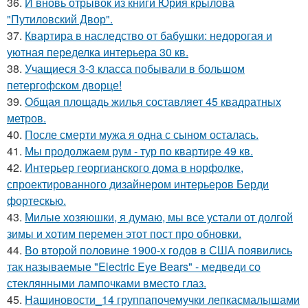
36.
И вновь отрывок из книги Юрия крылова
"Путиловский Двор".
37.
Квартира в наследство от бабушки: недорогая и
уютная переделка интерьера 30 кв.
38.
Учащиеся 3-3 класса побывали в большом
петергофском дворце!
39.
Общая площадь жилья составляет 45 квадратных
метров.
40.
После смерти мужа я одна с сыном осталась.
41.
Мы продолжаем рум - тур по квартире 49 кв.
42.
Интерьер георгианского дома в норфолке,
спроектированного дизайнером интерьеров Берди
фортескью.
43.
Милые хозяюшки, я думаю, мы все устали от долгой
зимы и хотим перемен этот пост про обновки.
44.
Во второй половине 1900-х годов в США появились
так называемые "Electric Eye Bears" - медведи со
стеклянными лампочками вместо глаз.
45.
Нашиновости_14 группапочемучки лепкасмалышами