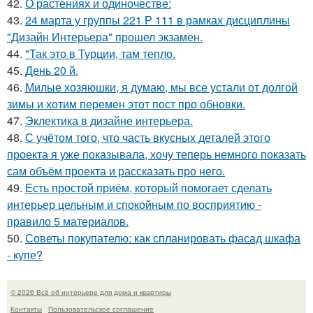
42.
О растениях и одиночестве:
43.
24 марта у группы 221 Р 111 в рамках дисциплины
"Дизайн Интерьера" прошел экзамен.
44.
"Так это в Турции, там тепло.
45.
День 20 й.
46.
Милые хозяюшки, я думаю, мы все устали от долгой
зимы и хотим перемен этот пост про обновки.
47.
Эклектика в дизайне интерьера.
48.
С учётом того, что часть вкусных деталей этого
проекта я уже показывала, хочу теперь немного показать
сам объём проекта и рассказать про него.
49.
Есть простой приём, который помогает сделать
интерьер цельным и спокойным по восприятию -
правило 5 материалов.
50.
Советы покупателю: как спланировать фасад шкафа
- купе?
© 2026 Всё об интерьере для дома и квартиры
Контакты
Пользовательское соглашение