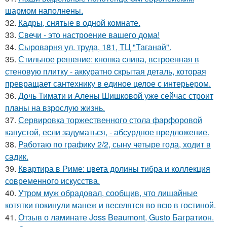
шармом наполнены.
32.
Кадры, снятые в одной комнате.
33.
Свечи - это настроение вашего дома!
34.
Сыроварня ул. труда, 181, ТЦ "Таганай".
35.
Стильное решение: кнопка слива, встроенная в
стеновую плитку - аккуратно скрытая деталь, которая
превращает сантехнику в единое целое с интерьером.
36.
Дочь Тимати и Алены Шишковой уже сейчас строит
планы на взрослую жизнь.
37.
Сервировка торжественного стола фарфоровой
капустой, если задуматься, - абсурдное предложение.
38.
Работаю по графику 2/2, сыну четыре года, ходит в
садик.
39.
Квартира в Риме: цвета долины тибра и коллекция
современного искусства.
40.
Утром муж обрадовал, сообщив, что лишайные
котятки покинули манеж и веселятся во всю в гостиной.
41.
Отзыв о ламинате Joss Beaumont, Gusto Багратион.