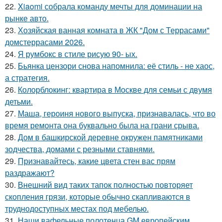
22.
Xiaomi собрала команду мечты для доминации на
рынке авто.
23.
Хозяйская ванная комната в ЖК "Дом с Террасами"
домстеррасами 2026.
24.
Я румбокс в стиле рисую 90- ых.
25.
Бьянка цензори снова напомнила: её стиль - не хаос,
а стратегия.
26.
Колорблокинг: квартира в Москве для семьи с двумя
детьми.
27.
Маша, героиня нового выпуска, признавалась, что во
время ремонта она буквально была на грани срыва.
28.
Дом в башкирской деревне окружен памятниками
зодчества, домами с резными ставнями.
29.
Признавайтесь, какие цвета стен вас прям
раздражают?
30.
Внешний вид таких тапок полностью повторяет
скопления грязи, которые обычно скапливаются в
труднодоступных местах под мебелью.
31.
Наши вафельные полотенца GM европейским