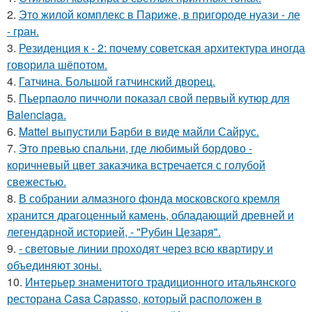
2.
Это жилой комплекс в Париже, в пригороде нуази - ле
- гран.
3.
Резиденция к - 2: почему советская архитектура иногда
говорила шёпотом.
4.
Гатчина. Большой гатчинский дворец.
5.
Пьерпаоло пиччоли показал свой первый кутюр для
Balenciaga.
6.
Mattel выпустили Барби в виде майли Сайрус.
7.
Это превью спальни, где любимый бордово -
коричневый цвет заказчика встречается с голубой
свежестью.
8.
В собрании алмазного фонда московского кремля
хранится драгоценный камень, обладающий древней и
легендарной историей, - "Рубин Цезаря".
9.
- световые линии проходят через всю квартиру и
объединяют зоны.
10.
Интерьер знаменитого традиционного итальянского
ресторана Casa Capasso, который расположен в