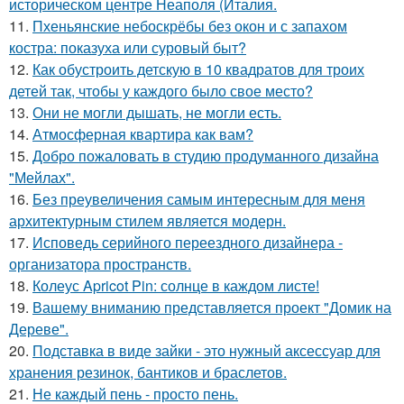
историческом центре Неаполя (Италия.
11.
Пхеньянские небоскрёбы без окон и с запахом
костра: показуха или суровый быт?
12.
Как обустроить детскую в 10 квадратов для троих
детей так, чтобы у каждого было свое место?
13.
Они не могли дышать, не могли есть.
14.
Атмосферная квартира как вам?
15.
Добро пожаловать в студию продуманного дизайна
"Мейлах".
16.
Без преувеличения самым интересным для меня
архитектурным стилем является модерн.
17.
Исповедь серийного переездного дизайнера -
организатора пространств.
18.
Колеус Apricot Pin: солнце в каждом листе!
19.
Вашему вниманию представляется проект "Домик на
Дереве".
20.
Подставка в виде зайки - это нужный аксессуар для
хранения резинок, бантиков и браслетов.
21.
Не каждый пень - просто пень.