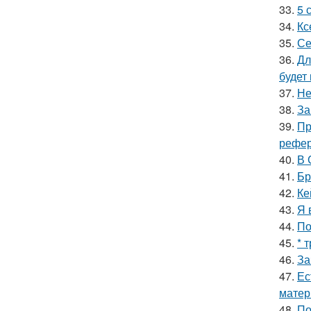
33.
5 
34.
Кс
35.
Се
36.
Дл
будет
37.
Не
38.
За
39.
Пр
рефер
40.
В 
41.
Бр
42.
Ке
43.
Я 
44.
По
45.
* 
46.
За
47.
Ес
матер
48.
По