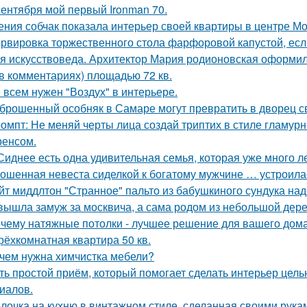
сентября мой первый Ironman 70.
ения собчак показала интерьер своей квартиры в центре М
рвировка торжественного стола фарфоровой капустой, если
я искусствоведа. Архитектор Мария родионовская оформил
 в комментариях) площадью 72 кв.
 всем нужен "Воздух" в интерьере.
брошенный особняк в Самаре могут превратить в дворец с
омпт: Не меняй черты лица создай триптих в стиле гламур
енсом.
Сиднее есть одна удивительная семья, которая уже много л
ошенная невеста сиделкой к богатому мужчине … устроила
йт миддлтон "Странное" пальто из бабушкиного сундука над
вышла замуж за москвича, а сама родом из небольшой дере
чему натяжные потолки - лучшее решение для вашего дома
трёхкомнатная квартира 50 кв.
чем нужна химчистка мебели?
ть простой приём, который помогает сделать интерьер цел
иалов.
лочка на кухню в винтажном стиле, сделанная своими рукам