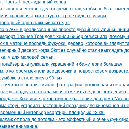
+. Часть 1. неожиданный конец.
азывается, можно сделать ремонт так, чтобы не был замете
мая красивая архитектура ссср не видна с улицы.
городный одноэтажный коттедж.
ddle AGE в реализованном проекте дизайнера Ирины шиши
омфорт Важнее Трендов": хейли бибер объяснила, почему н
юк в матрице посреди фукуоки: дерево, которое выглядит та
елирный десерт: когда Skittles случайно стали выглядеть д
 кв. м для молодой семьи.
ганайзер шкатулка для украшений и бижутерии большая.
м, о котором мечтали все девочки в подростковом возрасте
румбокс в стиле рисую 90- ых.
ксимально реалистичная фотография, роскошная и нежная 
нажды подруга позвала меня отметить её день рождения в
продаже! Красивое декоративное растение для дома "Аглон
ма стоун устроила настоящий праздник для киноманов и ц
временный интерьер квартиры площадью 43 кв.
еллаж от пола до потолка - это эффектный и очень функци
вывает внимание.