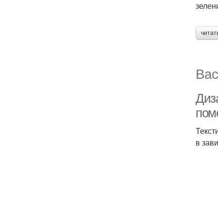
зелен
читат
Вас
Диз
пом
Текст
в зав