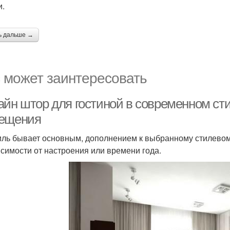
и.
ь дальше →
 может заинтересовать
айн штор для гостиной в современном сти
ещения
иль бывает основным, дополнением к выбранному стилево
исимости от настроения или времени года.