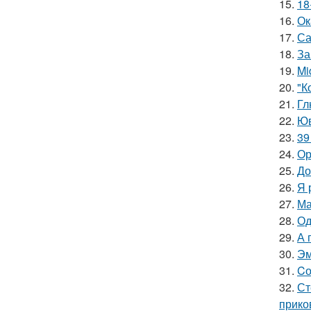
15.
18
16.
Ок
17.
Са
18.
За
19.
Mi
20.
"К
21.
Гл
22.
Юв
23.
39
24.
Ор
25.
До
26.
Я 
27.
Ма
28.
Од
29.
А 
30.
Эм
31.
Cо
32.
Ст
прико