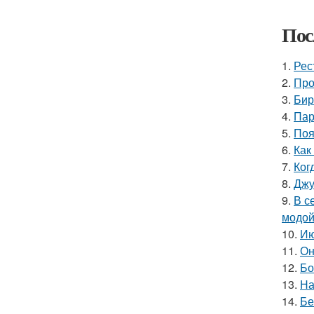
Пос
1.
Рес
2.
Про
3.
Бир
4.
Пар
5.
Поя
6.
Как
7.
Ког
8.
Джу
9.
В с
модой
10.
Ию
11.
Он
12.
Бо
13.
На
14.
Бе