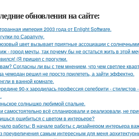
ледние обновления на сайте:
торанная империя 2003 года от Enlight Software.
гулки по Сарапулу.
юзовый цвет вызывает приятные ассоциации с солнечными
иж - город мечты, так почему бы не остаться жить в этой ме
вился! (Я пришел с прогулки.
 вам? Согласны ли вы с тем мнением, что чем светлее квар
да чемодан решил не просто прилететь, а зайти эффектно.
нгли в ванной комнате.
ередине 90-х зародилась профессия селебрити - стилистов 
.
ньское солнышко любимой спальне.
и самостоятельно всё спланировали и реализовали, не при
ишься ошибиться с цветом в интерьере?
чало работы: В начале работы с дизайнером интерьера важ
з преувеличения самым интересным для меня архитектурн