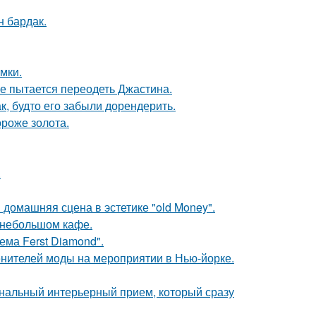
н бардак.
мки.
е пытается переодеть Джастина.
к, будто его забыли дорендерить.
ороже золота.
.
домашняя сцена в эстетике "old Money".
 небольшом кафе.
ема Ferst Diamond".
енителей моды на мероприятии в Нью-йорке.
ональный интерьерный прием, который сразу