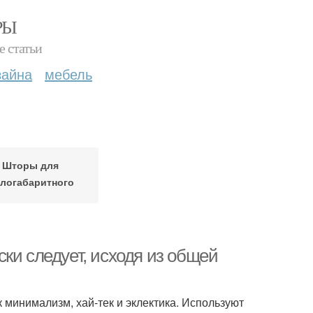
РЫ
е статьи
зайна
мебель
Шторы для
логабаритного
помещения
ки следует, исходя из общей
к минимализм, хай-тек и эклектика. Используют