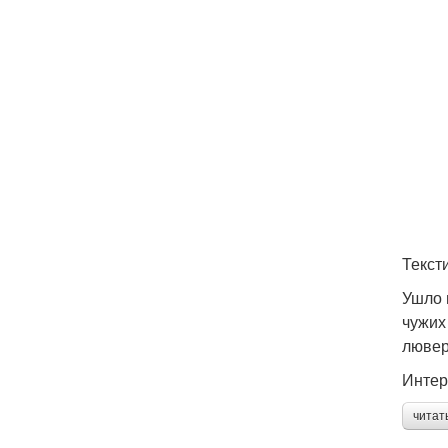
Текст
Ушло 
чужих
лювер
Интер
читат