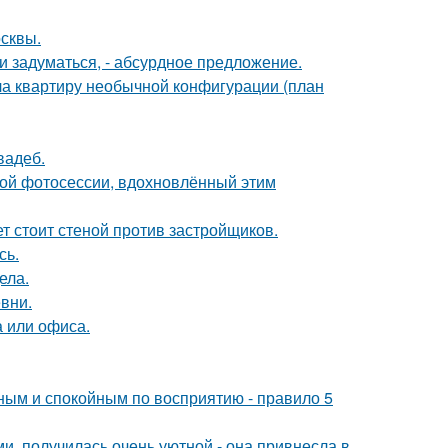
осквы.
 задуматься, - абсурдное предложение.
а квартиру необычной конфигурации (план
вадеб.
ной фотосессии, вдохновлённый этим
ет стоит стеной против застройщиков.
сь.
ела.
вни.
 или офиса.
ьным и спокойным по восприятию - правило 5
и, получилась очень уютной - она привнесла в