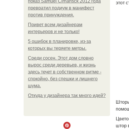
показ Samuel Cirnansck 2012 года
этот 
превратил подиум в манифест
против принуждения.
Привет всем дизайнерам
интерьеров и не только!
5 ошибок в планировке, из-за
которых вы теряете метры.
Среди сосен. Этот дом словно
вырос среди деревьев, и жизнь
здесь течет в собственном ритме -
спокойно, без спешки и лишнего
шума.
Откуда у дизайнера так много идей?
Шторы
помощ
Цвето
штор 