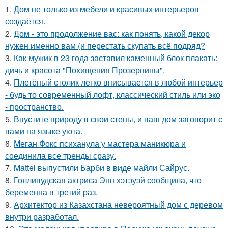
1.
Дом не только из мебели и красивых интерьеров
создаётся.
2.
Дом - это продолжение вас: как понять, какой декор
нужен именно вам (и перестать скупать всё подряд?
3.
Как мужик в 23 года заставил каменный блок плакать:
дичь и красота "Похищения Прозерпины".
4.
Плетёный столик легко вписывается в любой интерьер
- будь то современный лофт, классический стиль или эко
- пространство.
5.
Впустите природу в свои стены, и ваш дом заговорит с
вами на языке уюта.
6.
Меган Фокс психанула у мастера маникюра и
соединила все тренды сразу.
7.
Mattel выпустили Барби в виде майли Сайрус.
8.
Голливудская актриса Энн хэтэуэй сообщила, что
беременна в третий раз.
9.
Архитектор из Казахстана невероятный дом с деревом
внутри разработал.