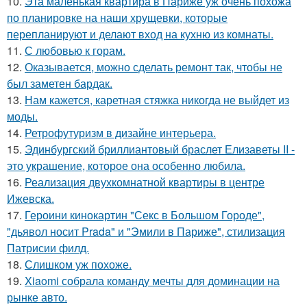
10.
Эта маленькая квартира в Париже уж очень похожа
по планировке на наши хрущевки, которые
перепланируют и делают вход на кухню из комнаты.
11.
С любовью к горам.
12.
Оказывается, можно сделать ремонт так, чтобы не
был заметен бардак.
13.
Нам кажется, каретная стяжка никогда не выйдет из
моды.
14.
Ретрофутуризм в дизайне интерьера.
15.
Эдинбургский бриллиантовый браслет Елизаветы II -
это украшение, которое она особенно любила.
16.
Реализация двухкомнатной квартиры в центре
Ижевска.
17.
Героини кинокартин "Секс в Большом Городе",
"дьявол носит Prada" и "Эмили в Париже", стилизация
Патрисии филд.
18.
Слишком уж похоже.
19.
Xiaomi собрала команду мечты для доминации на
рынке авто.