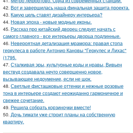
41.
Метро лефортово. Одна из современных станций.
42.
Вот и завершилась наша финальная защита проекта.
43.
Какую цель ставят дизайнеру интерьера?
44.
Новая эпоха - новые модные иконы.
45.
Рассказ про китайский дворец следует начать с
самого главного - все интерьеры дворца подлинные.
46.
Невероятная детализация мрамора: правая стопа
геркулеса в работе Антонио Кановы "Геркулес и Лихас"
(1795.
47.
Сталкивая эры, культурные коды и нравы, Вивьен
вествуд создавала нечто совершенно новое,
вызывающее недоумение, если не шок.
48.
Светлые фисташковые оттенки и нежные розовые
тона в интерьере создают неожиданно гармоничное и
свежее сочетание.
49.
Решила собрать корзиночки вместе!
50.
Дочь тимати уже строит планы на собственную
квартиру.