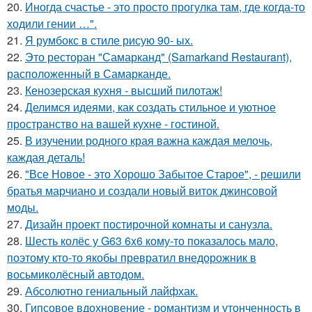
20.
Иногда счастье - это просто прогулка там, где когда-то
ходили гении …".
21.
Я румбокс в стиле рисую 90- ых.
22.
Это ресторан "Самарканд" (Samarkand Restaurant),
расположенный в Самарканде.
23.
Кенозерская кухня - высший пилотаж!
24.
Делимся идеями, как создать стильное и уютное
пространство на вашей кухне - гостиной.
25.
В изучении родного края важна каждая мелочь,
каждая деталь!
26.
"Все Новое - это Хорошо Забытое Старое", - решили
братья марчиано и создали новый виток джинсовой
моды.
27.
Дизайн проект постирочной комнаты и санузла.
28.
Шесть колёс у G63 6x6 кому-то показалось мало,
поэтому кто-то якобы превратил внедорожник в
восьмиколёсный автодом.
29.
Абсолютно гениальный лайфхак.
30.
Гипсовое вдохновение - романтизм и утонченность в