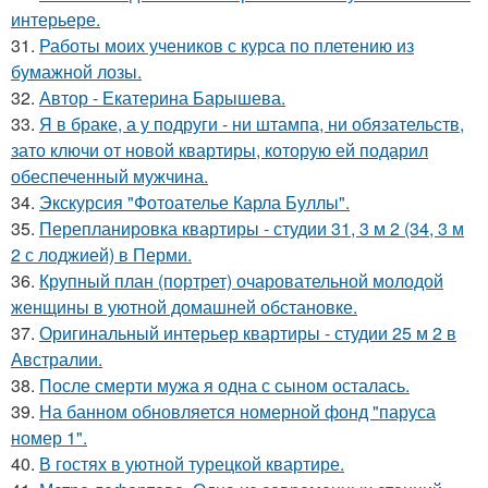
интерьере.
31.
Работы моих учеников с курса по плетению из
бумажной лозы.
32.
Автор - Екатерина Барышева.
33.
Я в браке, а у подруги - ни штампа, ни обязательств,
зато ключи от новой квартиры, которую ей подарил
обеспеченный мужчина.
34.
Экскурсия "Фотоателье Карла Буллы".
35.
Перепланировка квартиры - студии 31, 3 м 2 (34, 3 м
2 с лоджией) в Перми.
36.
Крупный план (портрет) очаровательной молодой
женщины в уютной домашней обстановке.
37.
Оригинальный интерьер квартиры - студии 25 м 2 в
Австралии.
38.
После смерти мужа я одна с сыном осталась.
39.
На банном обновляется номерной фонд "паруса
номер 1".
40.
В гостях в уютной турецкой квартире.