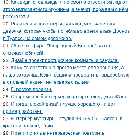
19.
Как видите, однажды я не смогла отвести взгляд от
этого импозантного мужчины, а значит, пора вам о нём
рассказать!
20.
Родители и волонтёры считают, что 14-летняя
девочка, которая якобы погибла во время атаки Дронов
в Туапсе, на самом деле жива.
21.
25 лет в эфире: "Квартирный Вопрос" на нтв
отмечает юбилей!
22.
Дизайн проект постирочной комнаты и санузла.
23.
Кому-то достаточно просто места для хранения, а
наша заказчица Юлия решила превратить гардеробную
в стильный акцент интерьера спальни.
24.
Г. ростов великий.
25.
Cовременный интерьер квартиры площадью 43 кв.
26.
Иногда плохой дизайн лучше хорошего - и вот
пример работает.
27.
Интерьер квартиры - студии 36, 5 м 2 (+ балкон) в
красной поляне, Сочи.
28.
Преппи стиль в интерьере: как повторить.