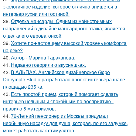
экологичное изделие, которое отлично впишется в
интерьер кухни или гостиной.
38.
Отделка мансарды. Одним из мэйнстримных
направлений в дизайне мансардного этажа, является
отделка его евровагонкой.
39.
Хотите по-настоящему высокий уровень комфорта
на реке?
40.
Автор - Марина Тараканова.
41.
Недавно говорили о вкусняшках.
42.
В АЛЬПАХ. Английское дизайнерское бюро
Dalrymple Studio разработало проект интерьера шале
площадью 235 кв.
43.
Есть простой приём, который помогает сделать
интерьер цельным и спокойным по восприятию -
правило 5 материалов.
44.
72-Летний пенсионер из Москвы придумал
необычную насадку для душа, которая, по его задумке,
может работать как стимулятор.