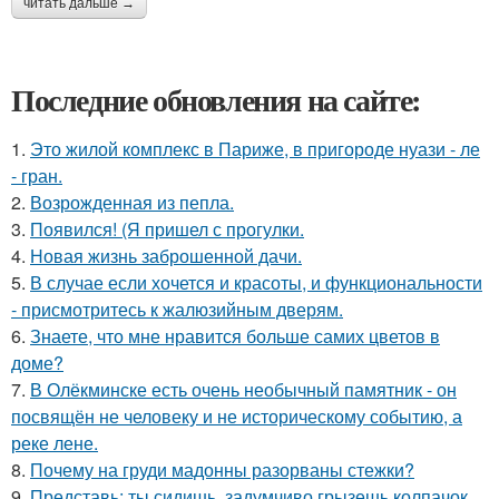
читать дальше →
Последние обновления на сайте:
1.
Это жилой комплекс в Париже, в пригороде нуази - ле
- гран.
2.
Возрожденная из пепла.
3.
Появился! (Я пришел с прогулки.
4.
Новая жизнь заброшенной дачи.
5.
В случае если хочется и красоты, и функциональности
- присмотритесь к жалюзийным дверям.
6.
Знаете, что мне нравится больше самих цветов в
доме?
7.
В Олёкминске есть очень необычный памятник - он
посвящён не человеку и не историческому событию, а
реке лене.
8.
Почему на груди мадонны разорваны стежки?
9.
Представь: ты сидишь, задумчиво грызешь колпачок