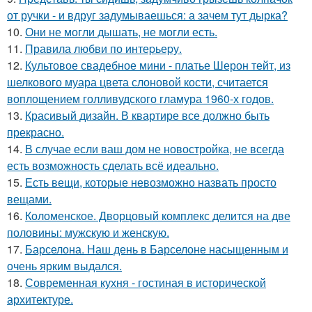
от ручки - и вдруг задумываешься: а зачем тут дырка?
10.
Они не могли дышать, не могли есть.
11.
Правила любви по интеpьеpу.
12.
Культовое свадебное мини - платье Шерон тейт, из
шелкового муара цвета слоновой кости, считается
воплощением голливудского гламура 1960-х годов.
13.
Красивый дизайн. В квартире все должно быть
прекрасно.
14.
В случае если ваш дом не новостройка, не всегда
есть возможность сделать всё идеально.
15.
Есть вещи, которые невозможно назвать просто
вещами.
16.
Коломенское. Дворцовый комплекс делится на две
половины: мужскую и женскую.
17.
Барселона. Наш день в Барселоне насыщенным и
очень ярким выдался.
18.
Современная кухня - гостиная в исторической
архитектуре.