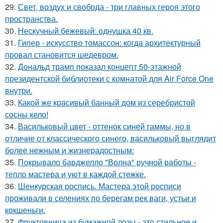
29.
Свет, воздух и свобода - три главных героя этого
пространства.
30.
Нескучный бежевый: однушка 40 кв.
31.
Гипер - искусство томассон: когда архитектурный
провал становится шедевром.
32.
Дональд трамп показал концепт 50-этажной
президентской библиотеки с комнатой для Air Force One
внутри.
33.
Какой же красивый банный дом из серебристой
сосны кело!
34.
Васильковый цвет - оттенок синей гаммы, но в
отличие от классического синего, васильковый выглядит
более нежным и жизнерадостным:
35.
Покрывало барджелло "Волна" ручной работы -
тепло мастера и уют в каждой стежке.
36.
Шенкурская роспись. Мастера этой росписи
проживали в селениях по берегам рек ваги, устьи и
кокшеньги.
37.
Фруктовница из бумажной лозы - это стильное и