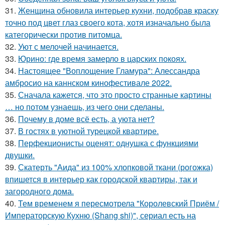
31.
Женщина обновила интерьер кухни, подобрав краску
точно под цвет глаз своего кота, хотя изначально была
категорически против питомца.
32.
Уют с мелочей начинается.
33.
Юрино: где время замерло в царских покоях.
34.
Настоящее "Воплощение Гламура": Алессандра
амбросио на каннском кинофестивале 2022.
35.
Сначала кажется, что это просто странные картины
… но потом узнаешь, из чего они сделаны.
36.
Почему в доме всё есть, а уюта нет?
37.
В гостях в уютной турецкой квартире.
38.
Перфекционисты оценят: однушка с функциями
двушки.
39.
Скатерть "Аида" из 100% хлопковой ткани (рогожка)
впишется в интерьер как городской квартиры, так и
загородного дома.
40.
Тем временем я пересмотрела "Королевский Приём /
Императорскую Кухню (Shang shi)", сериал есть на