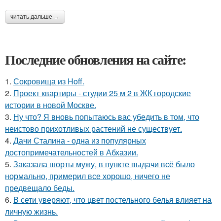
читать дальше →
Последние обновления на сайте:
1.
Сокровища из Hoff.
2.
Проект квартиры - студии 25 м 2 в ЖК городские
истории в новой Москве.
3.
Ну что? Я вновь попытаюсь вас убедить в том, что
неистово прихотливых растений не существует.
4.
Дачи Сталина - одна из популярных
достопримечательностей в Абхазии.
5.
Заказала шорты мужу, в пункте выдачи всё было
нормально, примерил все хорошо, ничего не
предвещало беды.
6.
В сети уверяют, что цвет постельного белья влияет на
личную жизнь.