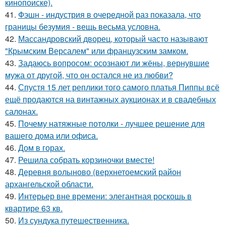
кинопоиске).
41.
Фэшн - индустрия в очередной раз показала, что
границы безумия - вещь весьма условна.
42.
Массандровский дворец, который часто называют
"Крымским Версалем" или французским замком.
43.
Задаюсь вопросом: осознают ли жёны, вернувшие
мужа от другой, что он остался не из любви?
44.
Спустя 15 лет реплики того самого платья Пиппы всё
ещё продаются на винтажных аукционах и в свадебных
салонах.
45.
Почему натяжные потолки - лучшее решение для
вашего дома или офиса.
46.
Дом в горах.
47.
Решила собрать корзиночки вместе!
48.
Деревня волыново (верхнетоемский район
архангельской области.
49.
Интерьер вне времени: элегантная роскошь в
квартире 63 кв.
50.
Из сундука путешественника.