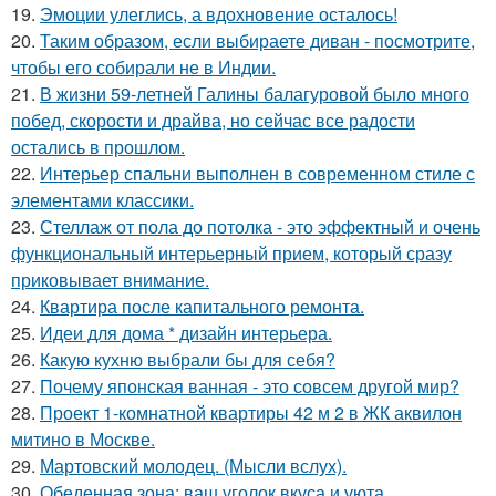
19.
Эмоции улеглись, а вдохновение осталось!
20.
Таким образом, если выбираете диван - посмотрите,
чтобы его собирали не в Индии.
21.
В жизни 59-летней Галины балагуровой было много
побед, скорости и драйва, но сейчас все радости
остались в прошлом.
22.
Интерьер спальни выполнен в современном стиле с
элементами классики.
23.
Стеллаж от пола до потолка - это эффектный и очень
функциональный интерьерный прием, который сразу
приковывает внимание.
24.
Квартира после капитального ремонта.
25.
Идеи для дома * дизайн интерьера.
26.
Какую кухню выбрали бы для себя?
27.
Почему японская ванная - это совсем другой мир?
28.
Проект 1-комнатной квартиры 42 м 2 в ЖК аквилон
митино в Москве.
29.
Мартовский молодец. (Мысли вслух).
30.
Обеденная зона: ваш уголок вкуса и уюта.