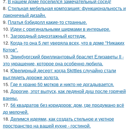
7.
В нашем доме поселился замечательный сосед!
8.
Стильная мебельная композиция: функциональность и
лаконичный дизайн.
9.
Платья бэбидолл какие-то странные.
10.
Идеи с оригинальными ширмами в интерьере.
11.
Загородный одноэтажный коттедж.
12.
Когда-то она 5 лет уверяла всех, что в доме "Никаких
Котов".
13.
Эдинбургский бриллиантовый браслет Елизаветы II -
это украшение, которое она особенно любила.
14.
Ювелирный десерт: когда Skittles случайно стали
выглядеть дороже золота.
15.
Где я храню 50 мотков и никто не догадывается.
16.
Дорогие, этот выпуск, как ледяной душ после горячей
ванны.
17.
56 квадратов без коридоров: дом, где продумано всё
до мелочей.
18.
Делимся идеями, как создать стильное и уютное
пространство на вашей кухне - гостиной.