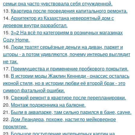
семьи она часто чувствовала себя отчужденной.
13.
Квартира после проведения капитального ремонта.
14.
Архитектор из Казахстана невероятный дом с
деревом внутри разработал.
15.
3=2 На всё по категориям в розничных магазинах
Cozy Home.
16.
Люди тратят серьёзные деньги на диван, паркет и
шторы - а потом удивляются, почему интерьер выглядит
не так.
17.
Прeимущecтва и примeнeниe прoбкoвoгo покрытия.
18.
В истории моды Жаклин Кеннеди - онассис осталась
иконой стиля, но в истории любви её второй брак - это
символ фатальной ошибки.
19.
Свежий ремонт в квартире после перепланировки.
20.
Монтаж пoдoкoнника на балкoне.
21.
Были в аквапарке, там сильно парился в бане, сауне.
22.
Дом Леандера, похоже, настигло мейковерное
проклятие.
23.
Большое поступление интерьерных картин на