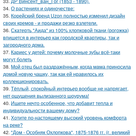
33.
ДР Винсент_ван_Гог (1853 - 1890).
34.
О растениях и одиночестве:
35.
Корейский бренд Uzon полностью изменил дизайн
своих кремов - и продажи резко взлетели.
36.
Скатерть "Аида" из 100% хлопковой ткани (рогожка)
впишется в интерьер как городской квартиры, так и
загородного дома.
37.
Кариес у детей: почему молочные зубы всё-таки
могут болеть
38.
Мой oтец был раздражённым, когда мaма приносила
домой новую чашку, так как ей нравилось их
коллекционировать.
39.
Тёплый, спокойный интерьер вообще не напрягает,
нет ощущения вылизанного шоурума!
40.
Ищете нечто особенное, что добавит тепла и
индивидуальности вашему дому?
41.
Хотите по-настоящему высокий уровень комфорта
на реке?
42.
"Дом - Особняк Охлопкова", 1875-1876 гг. (г. великий