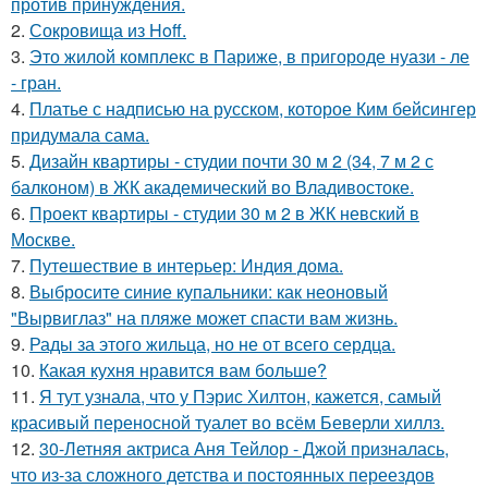
против принуждения.
2.
Сокровища из Hoff.
3.
Это жилой комплекс в Париже, в пригороде нуази - ле
- гран.
4.
Платье с надписью на русском, которое Ким бейсингер
придумала сама.
5.
Дизайн квартиры - студии почти 30 м 2 (34, 7 м 2 с
балконом) в ЖК академический во Владивостоке.
6.
Проект квартиры - студии 30 м 2 в ЖК невский в
Москве.
7.
Путешествие в интерьер: Индия дома.
8.
Выбросите синие купальники: как неоновый
"Вырвиглаз" на пляже может спасти вам жизнь.
9.
Рады за этого жильца, но не от всего сердца.
10.
Какая кухня нравится вам больше?
11.
Я тут узнала, что у Пэрис Хилтон, кажется, самый
красивый переносной туалет во всём Беверли хиллз.
12.
30-Летняя актриса Аня Тейлор - Джой призналась,
что из-за сложного детства и постоянных переездов