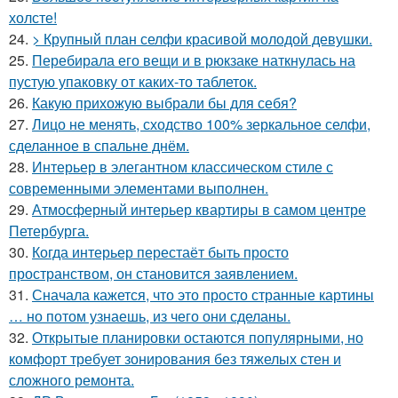
холсте!
24.
> Крупный план селфи красивой молодой девушки.
25.
Перебирала его вещи и в рюкзаке наткнулась на
пустую упаковку от каких-то таблеток.
26.
Какую прихожую выбрали бы для себя?
27.
Лицо не менять, сходство 100% зеркальное селфи,
сделанное в спальне днём.
28.
Интерьер в элегантном классическом стиле с
современными элементами выполнен.
29.
Атмосферный интерьер квартиры в самом центре
Петербурга.
30.
Когда интерьер перестаёт быть просто
пространством, он становится заявлением.
31.
Сначала кажется, что это просто странные картины
… но потом узнаешь, из чего они сделаны.
32.
Открытые планировки остаются популярными, но
комфорт требует зонирования без тяжелых стен и
сложного ремонта.