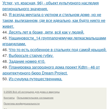
Устюг, ул. красная, 96) - объект культурного наследия
регионального значения.
43.
Я всегда мечтала о уютном и стильном доме, но не
таком, вылизанном, где все идеально, как будто никто не
живет.
44.
Десять лет в браке, дети, всё как у людей.
45.
Нашиновости_14 группапочемучки лепкасмалышами
игракуклами.
46.
Что-то есть особенное в спальнях под самой крышей.
47.
Выбросьте старую губку.
48.
Задание номер 410.
49.
Планировка загородного дома проект Kdtm - 46 от
архитектурного бюро Dream Project.
50.
Из сундука путешественника.
© 2026 Всё об интерьере для дома и квартиры
Контакты
Пользовательское соглашение
Политика конфидециальности