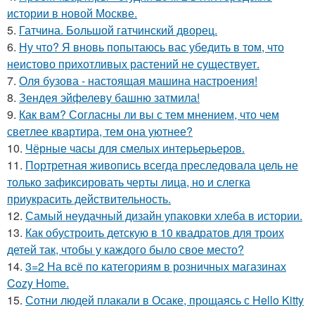
истории в новой Москве.
5.
Гатчина. Большой гатчинский дворец.
6.
Ну что? Я вновь попытаюсь вас убедить в том, что
неистово прихотливых растений не существует.
7.
Оля бузова - настоящая машина настроения!
8.
Зендея эйфелеву башню затмила!
9.
Как вам? Согласны ли вы с тем мнением, что чем
светлее квартира, тем она уютнее?
10.
Чёрные часы для смелых интерьерьеров.
11.
Портретная живопись всегда преследовала цель не
только зафиксировать черты лица, но и слегка
приукрасить действительность.
12.
Самый неудачный дизайн упаковки хлеба в истории.
13.
Как обустроить детскую в 10 квадратов для троих
детей так, чтобы у каждого было свое место?
14.
3=2 На всё по категориям в розничных магазинах
Cozy Home.
15.
Сотни людей плакали в Осаке, прощаясь с Hello Kitty