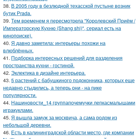
38.
В 2005 году в безлюдной техасской пустыне возник
бутик Prada.
39.
Тем временем я пересмотрела "Королевский Приём /
Императорскую Кухню (Shang shi)", сериал есть на
кинопоиске).
40.
Я давно заметила: интерьеры похожи на
влюблённых.
41.
Подборка интересных решений для разделения
пространства кухни - гостиной.
42.
Эклектика в дизайне интерьера.
43.
5 растений с бабушкиного подоконника, которых еще
недавно стыдились, а теперь они - на пике
популярности.
44.
Нашиновости_14 группапочемучки лепкасмалышами
игракуклами.
45.
Я вышла замуж за москвича, а сама родом из
небольшой деревни.
46.
Есть в калининградской области место, где компании