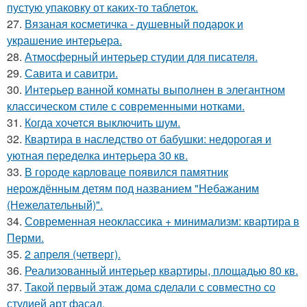
пустую упаковку от каких-то таблеток.
27.
Вязаная косметичка - душевный подарок и
украшение интерьера.
28.
Атмосферный интерьер студии для писателя.
29.
Савита и савитри.
30.
Интерьер ванной комнаты выполнен в элегантном
классическом стиле с современными нотками.
31.
Когда хочется выключить шум.
32.
Квартира в наследство от бабушки: недорогая и
уютная переделка интерьера 30 кв.
33.
В городе карловаце появился памятник
нерождённым детям под названием "Небажаним
(Нежелательный)".
34.
Современная неоклассика + минимализм: квартира в
Перми.
35.
2 апреля (четверг).
36.
Реализованный интерьер квартиры, площадью 80 кв.
37.
Такой первый этаж дома сделали с совместно со
студией арт фасад.