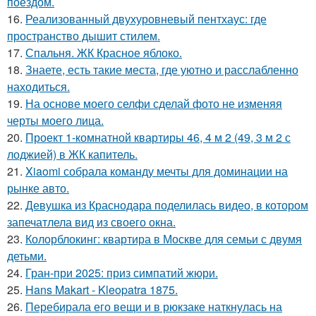
поездом.
16.
Реализованный двухуровневый пентхаус: где
пространство дышит стилем.
17.
Спальня. ЖК Красное яблоко.
18.
Знаете, есть такие места, где уютно и расслабленно
находиться.
19.
На основе моего селфи сделай фото не изменяя
черты моего лица.
20.
Проект 1-комнатной квартиры 46, 4 м 2 (49, 3 м 2 с
лоджией) в ЖК капитель.
21.
Xiaomi собрала команду мечты для доминации на
рынке авто.
22.
Девушка из Краснодара поделилась видео, в котором
запечатлела вид из своего окна.
23.
Колорблокинг: квартира в Москве для семьи с двумя
детьми.
24.
Гран-при 2025: приз симпатий жюри.
25.
Hans Makart - Kleopatra 1875.
26.
Перебирала его вещи и в рюкзаке наткнулась на