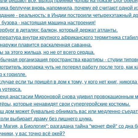
али решают всё: выход приянки чопры на показе Dior обер
ика беллуччи вновь напомнила, почему её считают одной 
дание - реальность: в Индии построили четырехэтажный до
 бузова - настоящая машина настроения!
ербург в деталях: балкон, который держат атланты.
пература внутри крупного африканского термитника стабиль
снаружи плавится раскаленная саванна.
ы за этого жильца, но не от всего сердца.
бычная организация пространства квартиры - студии типов
отритель зоопарка чуть не потерял работу после того, как 
р к горилле.
случае если ты пришёл в дом к тому, у кого нет книг, никогд
 уотерса.
енд анастасии Мироновой снова удивил провокационным м
тёры, которые ненавидят свои супергеройские костюмы.
ш дом может буквально обнимать вас или медленно съедать 
оли выбирает драму без лишнего шума.
е Магия, а Биология": разгадана тайна "монет фей" со дна б
чники, у вас точно всё окей?