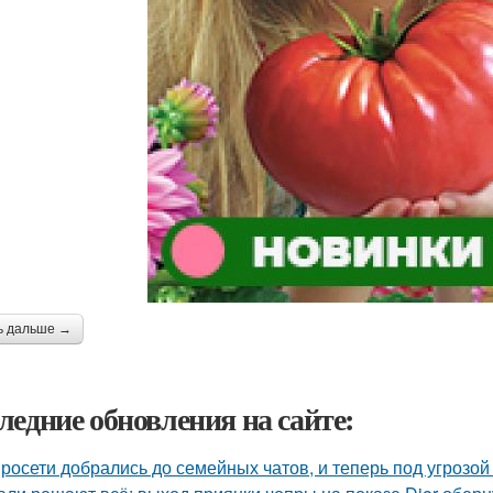
ь дальше →
ледние обновления на сайте:
росети добрались до семейных чатов, и теперь под угрозо