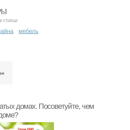
РЫ
е статьи
зайна
мебель
се
тых домах. Посоветуйте, чем
 доме?