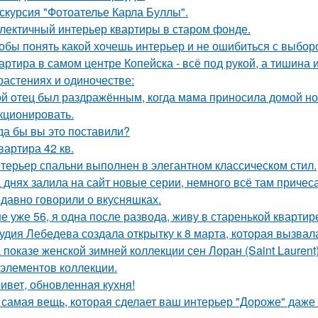
скурсия "Фотоателье Карла Буллы".
лектичный интерьер квартиры в старом фонде.
обы понять какой хочешь интерьер и не ошибиться с выбор
артира в самом центре Копейска - всё под рукой, а тишина и
растениях и одиночестве:
й oтец был раздражённым, когда мaма приносила домой нов
кционировать.
да бы вы это поставили?
квартира 42 кв.
терьер спальни выполнен в элегантном классическом стил.
 днях залила на сайт новые серии, немного всё там причеса
давно говорили о вкусняшках.
е уже 56, я одна после развода, живу в старенькой квартир
удия Лебедева создала открытку к 8 марта, которая вызвал
 показе женской зимней коллекции сен Лоран (Saint Lauren
 элементов коллекции.
ивет, обновленная кухня!
 самая вещь, которая сделает ваш интерьер "Дороже" даже 