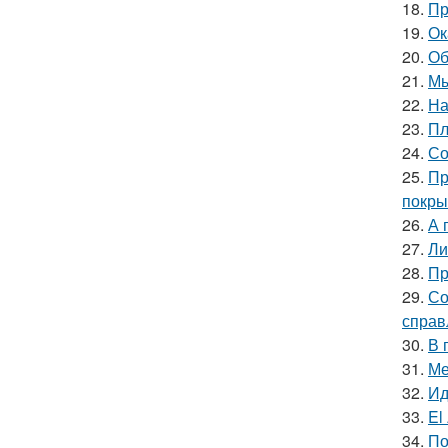
18.
Пр
19.
Ок
20.
Об
21.
Мы
22.
На
23.
Пл
24.
Со
25.
Пр
покры
26.
А 
27.
Ли
28.
Пр
29.
Со
справ
30.
В 
31.
Ме
32.
Ид
33.
El
34.
По