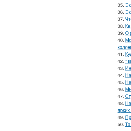
35.
Эк
36.
Эк
37.
Чт
38.
Кв
39.
О 
40.
Мо
колле
41.
Ку
42.
* 
43.
Ин
44.
На
45.
Не
46.
Мн
47.
Ст
48.
На
ярких
49.
Пр
50.
Та