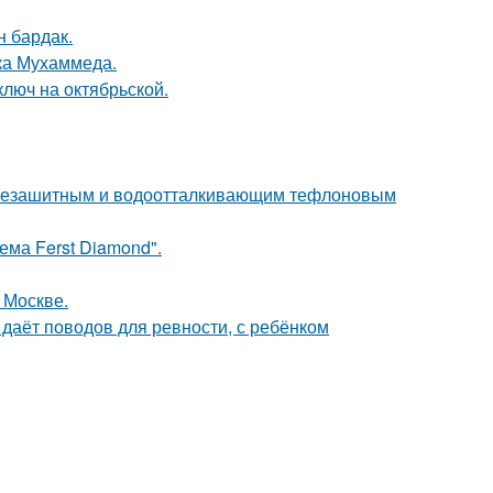
н бардак.
ока Мухаммеда.
люч на октябрьской.
язезашитным и водоотталкивающим тефлоновым
ема Ferst Diamond".
 Москве.
 даёт поводов для ревности, с ребёнком