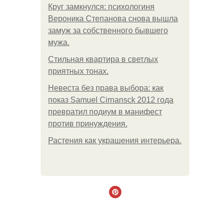
Круг замкнулся: психологиня
Вероника Степанова снова вышла
замуж за собственного бывшего
мужа.
Стильная квартира в светлых
приятных тонах.
Невеста без права выбора: как
показ Samuel Cirnansck 2012 года
превратил подиум в манифест
против принуждения.
Растения как украшения интерьера.