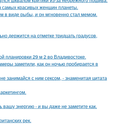
нулся шквалом критики из-за небрежного пошива.
из самых красивых женщин планеты.
м в виде рыбы, и он мгновенно стал мемом.
но держится на отметке тридцать градусов,
ой планировки 29 м 2 во Владивостоке.
камеры заметили, как он ночью пробирается в
а не занимайся с ним сексом, - знаменитая цитата
аркетингом.
вашу энергию - и вы даже не заметите как.
ританских рек.