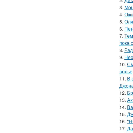
2.
Дет
3.
Мон
4.
Ожи
5.
Оля
6.
Пет
7.
Тем
пока 
8.
Рад
9.
Нео
10.
См
волье
11.
В 
Джона
12.
Бр
13.
Ак
14.
Ва
15.
Дж
16.
"Н
17.
Да