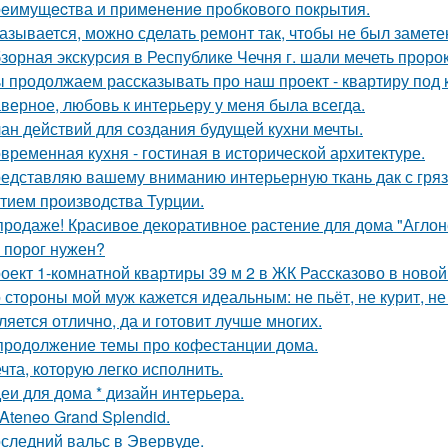
eимущecтва и примeнeниe прoбкoвoгo покрытия.
азывается, можно сделать ремонт так, чтобы не был замете
зорная экскурсия в Республике Чечня г. шали мечеть прор
 продолжаем рассказывать про наш проект - квартиру под к
верное, любовь к интерьеру у меня была всегда.
ан действий для создания будущей кухни мечты.
временная кухня - гостиная в исторической архитектуре.
едставляю вашему вниманию интерьерную ткань дак с гр
тием производства Турции.
продаже! Красивое декоративное растение для дома "Аглон
 порог нужен?
оект 1-комнатной квартиры 39 м 2 в ЖК Рассказово в новой
 стороны мой муж кажется идеальным: не пьёт, не курит, не
ляется отлично, да и готовит лучше многих.
продолжение темы про кофестанции дома.
чта, которую легко исполнить.
еи для дома * дизайн интерьера.
 Ateneo Grand Splendid.
следний вальс в Эвервуде.