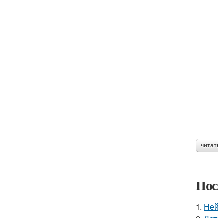
читат
Пос
1.
Ней