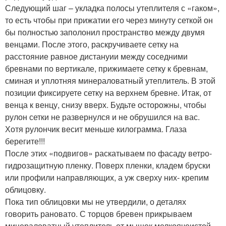
Следующий шаг – укладка полосы утеплителя с «гаком»,
то есть чтобы при прижатии его через минуту сеткой он
бы полностью заполонил пространство между двумя
венцами. После этого, раскручиваете сетку на
расстояние равное дистануии между соседними
бревнами по вертикале, прижимаете сетку к бревнам,
сминая и уплотняя минераловатный утеплитель. В этой
позиции фиксируете сетку на верхнем бревне. Итак, от
венца к венцу, снизу вверх. Будьте осторожны, чтобы
рулон сетки не развернулся и не обрушился на вас.
Хотя рулончик весит меньше килограмма. Глаза
берегите!!!
После этих «подвигов» раскатываем по фасаду ветро-
гидрозащитную пленку. Поверх пленки, кладем бруски
или профили направляющих, а уж сверху них- крепим
облицовку.
Пока тип облицовки мы не утвердили, о деталях
говорить рановато. С торцов бревен прикрываем
минераловатный утеплитель от мышек мелкоячеистой