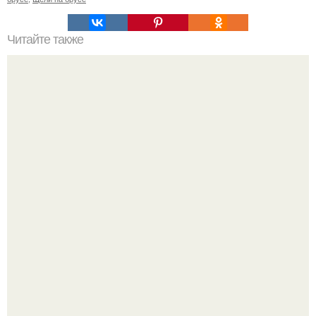
Читайте также
Как правильно обрезать герань, чтобы она пышно цвела.
В этом просторном пентхаусе с шестью спальнями