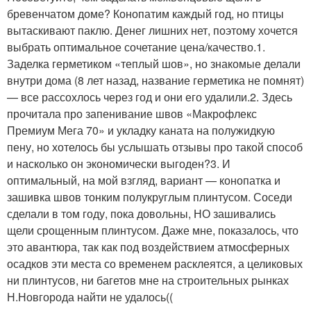
бревенчатом доме? Конопатим каждый год, но птицы
вытаскивают паклю. Денег лишних нет, поэтому хочется
выбрать оптимальное сочетание цена/качество.1.
Заделка герметиком «теплый шов», но знакомые делали
внутри дома (8 лет назад, название герметика не помнят)
— все рассохлось через год и они его удалили.2. Здесь
прочитала про запенивание швов «Макрофлекс
Премиум Мега 70» и укладку каната на полужидкую
пену, но хотелось бы услышать отзывы про такой способ
и насколько он экономически выгоден?3. И
оптимальный, на мой взгляд, вариант — конопатка и
зашивка швов тонким полукруглым плинтусом. Соседи
сделали в том году, пока довольны, НО зашивались
щели срощенным плинтусом. Даже мне, показалось, что
это авантюра, так как под воздействием атмосферных
осадков эти места со временем расклеятся, а целиковых
ни плинтусов, ни багетов мне на строительных рынках
Н.Новгорода найти не удалось((