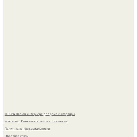
Привет всем дизайнерам интерьеров и не только!
5 ошибок в планировке, из-за которых вы теряете метры.
© 2026 Всё об интерьере для дома и квартиры
Контакты
Пользовательское соглашение
Политика конфидециальности
Обратная связь