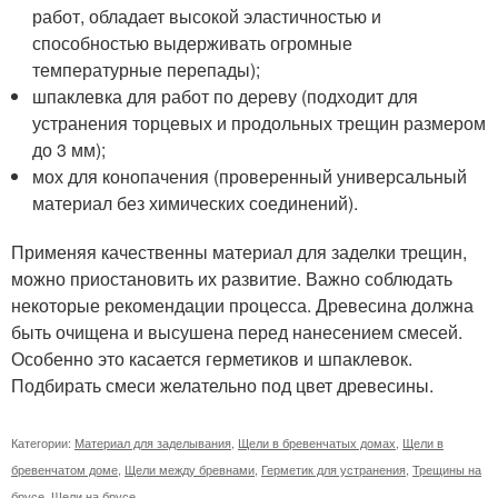
работ, обладает высокой эластичностью и
способностью выдерживать огромные
температурные перепады);
шпаклевка для работ по дереву (подходит для
устранения торцевых и продольных трещин размером
до 3 мм);
мох для конопачения (проверенный универсальный
материал без химических соединений).
Применяя качественны материал для заделки трещин,
можно приостановить их развитие. Важно соблюдать
некоторые рекомендации процесса. Древесина должна
быть очищена и высушена перед нанесением смесей.
Особенно это касается герметиков и шпаклевок.
Подбирать смеси желательно под цвет древесины.
Категории:
Материал для заделывания
,
Щели в бревенчатых домах
,
Щели в
бревенчатом доме
,
Щели между бревнами
,
Герметик для устранения
,
Трещины на
брусе
,
Щели на брусе