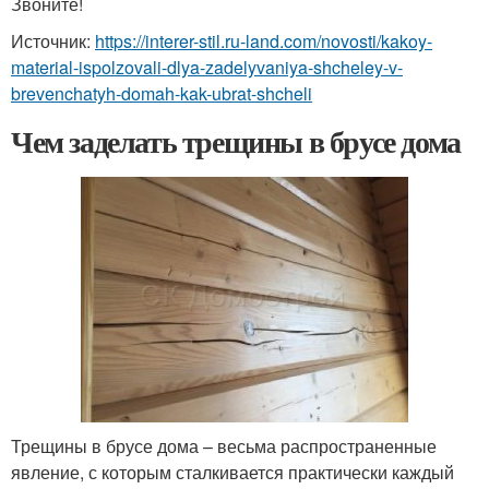
Звоните!
Источник:
https://interer-stil.ru-land.com/novosti/kakoy-
material-ispolzovali-dlya-zadelyvaniya-shcheley-v-
brevenchatyh-domah-kak-ubrat-shcheli
Чем заделать трещины в брусе дома
Трещины в брусе дома – весьма распространенные
явление, с которым сталкивается практически каждый