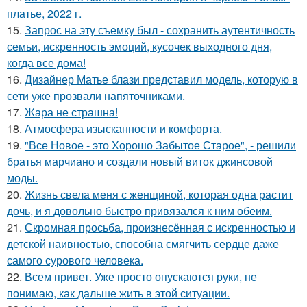
платье, 2022 г.
15.
Запрос на эту съемку был - сохранить аутентичность
семьи, искренность эмоций, кусочек выходного дня,
когда все дома!
16.
Дизайнер Матье блази представил модель, которую в
сети уже прозвали напяточниками.
17.
Жара не страшна!
18.
Атмосфера изысканности и комфорта.
19.
"Все Новое - это Хорошо Забытое Старое", - решили
братья марчиано и создали новый виток джинсовой
моды.
20.
Жизнь свела меня с женщиной, которая одна растит
дочь, и я довольно быстро привязался к ним обеим.
21.
Скромная просьба, произнесённая с искренностью и
детской наивностью, способна смягчить сердце даже
самого сурового человека.
22.
Всем привет. Уже просто опускаются руки, не
понимаю, как дальше жить в этой ситуации.