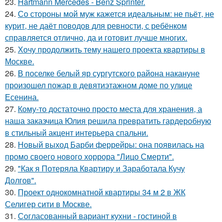
23.
Hartmann Mercedes - Benz Sprinter.
24.
Со стороны мой муж кажется идеальным: не пьёт, не
курит, не даёт поводов для ревности, с ребёнком
справляется отлично, да и готовит лучше многих.
25.
Хочу продолжить тему нашего проекта квартиры в
Москве.
26.
В поселке белый яр сургутского района накануне
произошел пожар в девятиэтажном доме по улице
Есенина.
27.
Кому-то достаточно просто места для хранения, а
наша заказчица Юлия решила превратить гардеробную
в стильный акцент интерьера спальни.
28.
Новый выход Барби феррейры: она появилась на
промо своего нового хоррора "Лицо Смерти".
29.
"Как я Потеряла Квартиру и Заработала Кучу
Долгов".
30.
Проект однокомнатной квартиры 34 м 2 в ЖК
Селигер сити в Москве.
31.
Согласованный вариант кухни - гостиной в