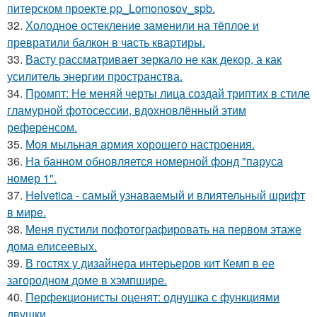
питерском проекте pp_Lomonosov_spb.
32.
Холодное остекление заменили на тёплое и
превратили балкон в часть квартиры.
33.
Васту рассматривает зеркало не как декор, а как
усилитель энергии пространства.
34.
Промпт: Не меняй черты лица создай триптих в стиле
гламурной фотосессии, вдохновлённый этим
референсом.
35.
Моя мыльная армия хорошего настроения.
36.
На банном обновляется номерной фонд "паруса
номер 1".
37.
Helvetica - самый узнаваемый и влиятельный шрифт
в мире.
38.
Меня пустили пофотографировать на первом этаже
дома елисеевых.
39.
В гостях у дизайнера интерьеров кит Кемп в ее
загородном доме в хэмпшире.
40.
Перфекционисты оценят: однушка с функциями
двушки.