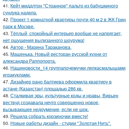
41.
Кейт миддлтон "Странное" пальто из бабушкиного
сундука надела.
42.
Проект 1-комнатной квартиры почти 40 м 2 в ЖК Грин
парк в Москве.
43.
Тёплый, спокойный интерьер вообще не напрягает,
нет ощущения вылизанного шоурума!
44.
Автор - Марина Тараканова.
45.
Машенька. Новый ресторан русской кухни от
александра Раппопорта.
46.
Нашиновости_14 группапочемучки лепкасмалышами
игракуклами.
47.
Дизайнер рано балтиева оформила квартиру в
астане (Казахстан) площадью 286 кв.
48.
Сталкивая эры, культурные коды и нравы, Вивьен
вествуд создавала нечто совершенно новое,
вызывающее недоумение, если не шок.
49.
Решила собрать корзиночки вместе!
50.
Новые работы дизайн - студии "Золотая Нить".