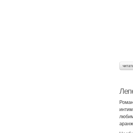
читат
Лепе
Роман
интим
любим
аранж