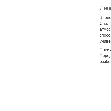
Леп
Введ
Спаль
атмос
спосо
униве
Преим
Перед
разбе