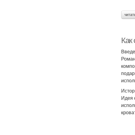
читат
Как 
Введ
Роман
компо
подар
испол
Истор
Идея 
испол
крова