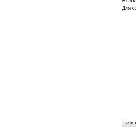
Необх
Для с
читат