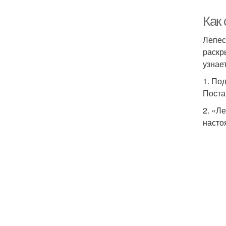
Как
Лепес
раскр
узнае
1. По
Поста
2. «Л
насто