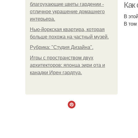
Как 
благоухающие цветы гардении -
отличное украшение домашнего
В это
интерьера.
В том
Нью-йоркская квартира, которая
больше похожа на частный музей.
Рубрика: "Студия Дизайна".
Игры с пространством двух
архитекторов: японца эири ота и
канадки Ирен гардпуа.