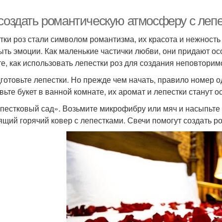
 создать романтическую атмосферу с леп
тки роз стали символом романтизма, их красота и нежност
ыть эмоции. Как маленькие частички любви, они придают о
те, как использовать лепестки роз для создания неповтори
дготовьте лепестки. Но прежде чем начать, правило номер 
вьте букет в ванной комнате, их аромат и лепестки станут
епестковый сад». Возьмите микрофибру или мяч и насыпьте 
ящий горячий ковер с лепестками. Свечи помогут создать 