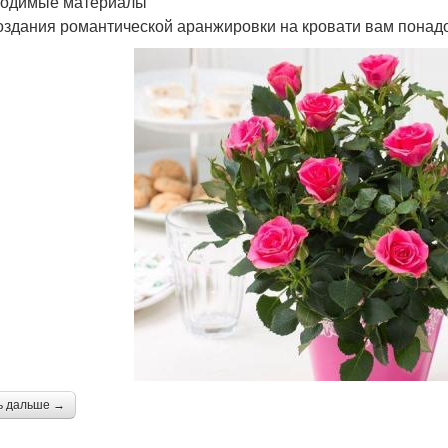
одимые материалы
оздания романтической аранжировки на кровати вам пона
ь дальше →