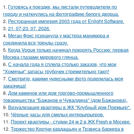
1.
Готовясь к поездке, мы листали путеводители по
городу и наткнулись на фотографию белого дворца.
2.
Ресторанная империя 2003 года от Enlight Software.
3.
21. 07-23. 07. 2026.
4.
Меган Фокс психанула у мастера маникюра и
соединила все тренды сразу.
5.
Когда Vogue только начинал покорять Россию: первая
Москва глазами мирового глянца.
6.
С начала года я сплела столько заказов, что мои
"Хомячьи" запасы трубочек стремительно тают!
7.
Смотрите, какими чудесными фото поделилась моя
заказчица!
8.
Дом каминов или дом торгово-промышленного
товарищества "Бажанов и Чувалдина" (дом Бажанова).
9.
Визуализация квартиры в ЖК "Клубный дом Премьер".
10.
Чёрные часы для смелых интерьерьеров.
11.
Проект квартиры - студии 24 м 2 в ЖК Fresh в Москве.
12.
Торжество Кортни кардашьян и Трэвиса баркера в