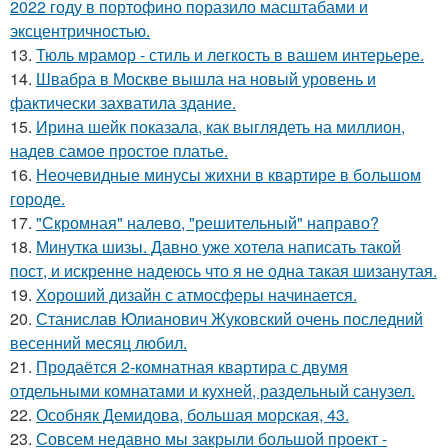
2022 году в портофино поразило масштабами и
эксцентричностью.
13.
Тюль мрамор - стиль и лeгкость в вашем интерьере.
14.
Швабра в Москве вышла на новый уровень и
фактически захватила здание.
15.
Ирина шейк показала, как выглядеть на миллион,
надев самое простое платье.
16.
Неочевидные минусы жихни в квартире в большом
городе.
17.
"Скромная" налево, "решительный" направо?
18.
Минутка шизы. Давно уже хотела написать такой
пост, и искренне надеюсь что я не одна такая шизанутая.
19.
Хороший дизайн с атмосферы начинается.
20.
Станислав Юлианович Жуковский очень последний
весенний месяц любил.
21.
Продаётся 2-комнатная квартира с двумя
отдельными комнатами и кухней, раздельный санузел.
22.
Особняк Демидова, большая морская, 43.
23.
Совсем недавно мы закрыли большой проект -