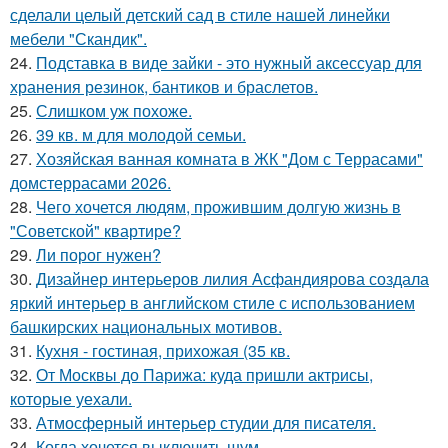
сделали целый детский сад в стиле нашей линейки
мебели "Скандик".
24.
Подставка в виде зайки - это нужный аксессуар для
хранения резинок, бантиков и браслетов.
25.
Слишком уж похоже.
26.
39 кв. м для молодой семьи.
27.
Хозяйская ванная комната в ЖК "Дом с Террасами"
домстеррасами 2026.
28.
Чего хочется людям, прожившим долгую жизнь в
"Советской" квартире?
29.
Ли порог нужен?
30.
Дизайнер интерьеров лилия Асфандиярова создала
яркий интерьер в английском стиле с использованием
башкирских национальных мотивов.
31.
Кухня - гостиная, прихожая (35 кв.
32.
От Москвы до Парижа: куда пришли актрисы,
которые уехали.
33.
Атмосферный интерьер студии для писателя.
34.
Когда хочется выключить шум.