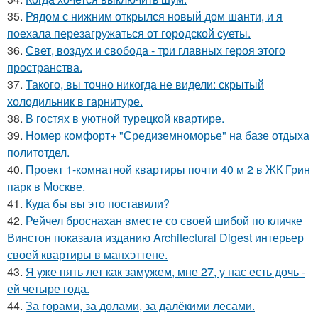
35.
Рядом с нижним открылся новый дом шанти, и я
поехала перезагружаться от городской суеты.
36.
Свет, воздух и свобода - три главных героя этого
пространства.
37.
Такого, вы точно никогда не видели: скрытый
холодильник в гарнитуре.
38.
В гостях в уютной турецкой квартире.
39.
Номер комфорт+ "Средиземноморье" на базе отдыха
политотдел.
40.
Проект 1-комнатной квартиры почти 40 м 2 в ЖК Грин
парк в Москве.
41.
Куда бы вы это поставили?
42.
Рейчел броснахан вместе со своей шибой по кличке
Винстон показала изданию Architectural Digest интерьер
своей квартиры в манхэттене.
43.
Я уже пять лет как замужем, мне 27, у нас есть дочь -
ей четыре года.
44.
За горами, за долами, за далёкими лесами.