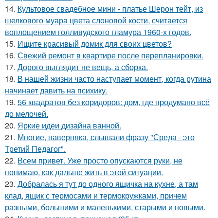
14.
Культовое свадебное мини - платье Шерон тейт, из
шелкового муара цвета слоновой кости, считается
воплощением голливудского гламура 1960-х годов.
15.
Ищите красивый домик для своих цветов?
16.
Свежий ремонт в квартире после перепланировки.
17.
Дорого выглядит не вещь, а сборка.
18.
В нашей жизни часто наступает момент, когда рутина
начинает давить на психику.
19.
56 квадратов без коридоров: дом, где продумано всё
до мелочей.
20.
Яркие идеи дизайна ванной.
21.
Многие, наверняка, слышали фразу "Среда - это
Третий Педагог".
22.
Всем привет. Уже просто опускаются руки, не
понимаю, как дальше жить в этой ситуации.
23.
Добралась я тут до одного ящичка на кухне, а там
клад, ящик с термосами и термокружками, причем
разными, большими и маленькими, старыми и новыми.