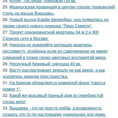
24.
Кухня - гостиная, прихожая (35 кв.
25.
Французская провинция в центре города: прованский
стиль на крыше Варшавы.
26.
Новый выход Барби феррейры: она появилась на
промо своего нового хоррора "Лицо Смерти".
27.
Проект однокомнатной квартиры 34 м 2 в ЖК
Селигер сити в Москве.
28.
Никогда не доверяйте интерьер квартиры
пессимисту, особенно если он самоуверени не имеет
сомнений в плане своих цветовых восприятий мира.
29.
Нескучный бежевый: однушка 40 кв.
30.
Васту рассматривает зеркало не как декор, а как
усилитель энергии пространства.
31.
На банном обновляется номерной фонд "паруса
номер 1".
32.
Какой же красивый банный дом из серебристой
сосны кело!
33.
Вышивка - это не просто хобби, а возможность
создать что-то по-настоящему уникальное для дома.