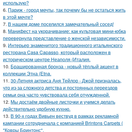
использую?
6.
Париж - город мечты, так почему бы не остаться жить
в этой мечте?
7.
В нашем доме поселился замечательный сосед!
8.
Манифест на укорачивание: как культовая мини-юбка
перевернула представление о женской независимости.
9.
Интерьер знаменитого традиционного итальянского
ресторана Casa Capasso, который расположен в
историческом центре Неаполя (Италия.
10.
Брашированная бронза - новый тёплый акцент в
коллекции Этна (Etna.
11.
30-Летняя актриса Аня Тейлор - Джой призналась,
что из-за сложного детства и постоянных переездов
семьи она часто чувствовала себя отчужденной.
12.
Мы достаём двойные листочки и учимся делать
действительно удобную кухню.
13.
В 90-х годах Вивьен вествуд в рамках рекламной
кампании сотрудничала с компанией Brintons Carpets (
"Ковры Бринтонс".