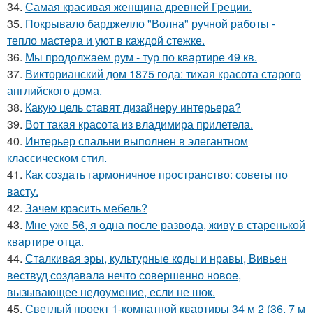
34.
Самая красивая женщина древней Греции.
35.
Покрывало барджелло "Волна" ручной работы -
тепло мастера и уют в каждой стежке.
36.
Мы продолжаем рум - тур по квартире 49 кв.
37.
Викторианский дом 1875 года: тихая красота старого
английского дома.
38.
Какую цель ставят дизайнеру интерьера?
39.
Вот такая красота из владимира прилетела.
40.
Интерьер спальни выполнен в элегантном
классическом стил.
41.
Как создать гармоничное пространство: советы по
васту.
42.
Зачем красить мебель?
43.
Мне уже 56, я одна после развода, живу в старенькой
квартире отца.
44.
Сталкивая эры, культурные коды и нравы, Вивьен
вествуд создавала нечто совершенно новое,
вызывающее недоумение, если не шок.
45.
Светлый проект 1-комнатной квартиры 34 м 2 (36, 7 м