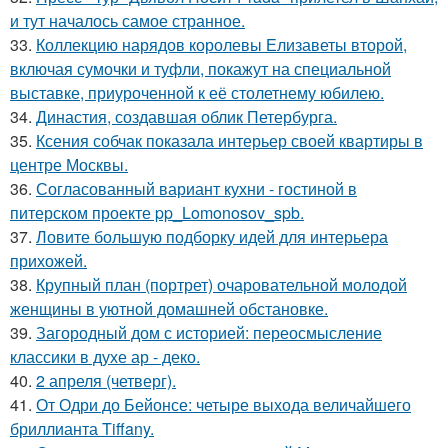
и тут началось самое странное.
33.
Коллекцию нарядов королевы Елизаветы второй,
включая сумочки и туфли, покажут на специальной
выставке, приуроченной к её столетнему юбилею.
34.
Династия, создавшая облик Петербурга.
35.
Ксения собчак показала интерьер своей квартиры в
центре Москвы.
36.
Согласованный вариант кухни - гостиной в
питерском проекте pp_Lomonosov_spb.
37.
Ловите большую подборку идей для интерьера
прихожей.
38.
Крупный план (портрет) очаровательной молодой
женщины в уютной домашней обстановке.
39.
Загородный дом с историей: переосмысление
классики в духе ар - деко.
40.
2 апреля (четверг).
41.
От Одри до Бейонсе: четыре выхода величайшего
бриллианта Tiffany.