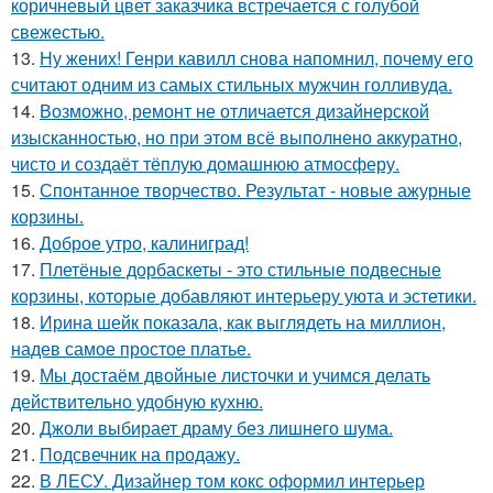
коричневый цвет заказчика встречается с голубой
свежестью.
13.
Ну жених! Генри кавилл снова напомнил, почему его
считают одним из самых стильных мужчин голливуда.
14.
Возможно, ремонт не отличается дизайнерской
изысканностью, но при этом всё выполнено аккуратно,
чисто и создаёт тёплую домашнюю атмосферу.
15.
Спонтанное творчество. Результат - новые ажурные
корзины.
16.
Доброе утро, калиниград!
17.
Плетёные дорбаскеты - это стильные подвесные
корзины, которые добавляют интерьеру уюта и эстетики.
18.
Ирина шейк показала, как выглядеть на миллион,
надев самое простое платье.
19.
Мы достаём двойные листочки и учимся делать
действительно удобную кухню.
20.
Джоли выбирает драму без лишнего шума.
21.
Подсвечник на продажу.
22.
В ЛЕСУ. Дизайнер том кокс оформил интерьер