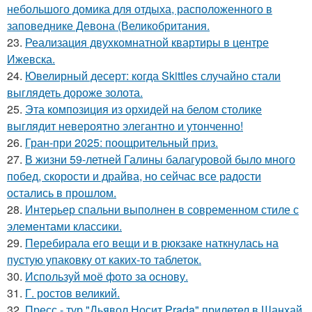
небольшого домика для отдыха, расположенного в
заповеднике Девона (Великобритания.
23.
Реализация двухкомнатной квартиры в центре
Ижевска.
24.
Ювелирный десерт: когда Skittles случайно стали
выглядеть дороже золота.
25.
Эта композиция из орхидей на белом столике
выглядит невероятно элегантно и утонченно!
26.
Гран-при 2025: поощрительный приз.
27.
В жизни 59-летней Галины балагуровой было много
побед, скорости и драйва, но сейчас все радости
остались в прошлом.
28.
Интерьер спальни выполнен в современном стиле с
элементами классики.
29.
Перебирала его вещи и в рюкзаке наткнулась на
пустую упаковку от каких-то таблеток.
30.
Используй моё фото за основу.
31.
Г. ростов великий.
32.
Пресс - тур "Дьявол Носит Prada" прилетел в Шанхай,