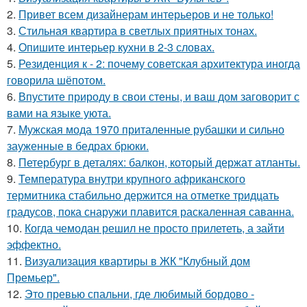
2.
Привет всем дизайнерам интерьеров и не только!
3.
Стильная квартира в светлых приятных тонах.
4.
Опишите интерьер кухни в 2-3 словах.
5.
Резиденция к - 2: почему советская архитектура иногда
говорила шёпотом.
6.
Впустите природу в свои стены, и ваш дом заговорит с
вами на языке уюта.
7.
Мужская мода 1970 приталенные рубашки и сильно
зауженные в бедрах брюки.
8.
Петербург в деталях: балкон, который держат атланты.
9.
Температура внутри крупного африканского
термитника стабильно держится на отметке тридцать
градусов, пока снаружи плавится раскаленная саванна.
10.
Когда чемодан решил не просто прилететь, а зайти
эффектно.
11.
Визуализация квартиры в ЖК "Клубный дом
Премьер".
12.
Это превью спальни, где любимый бордово -