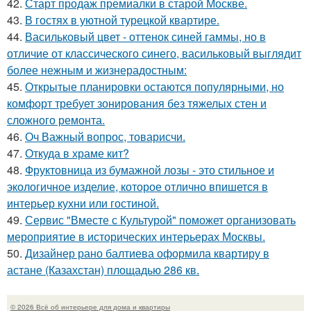
42.
Старт продаж премиалки в старой Москве.
43.
В гостях в уютной турецкой квартире.
44.
Васильковый цвет - оттенок синей гаммы, но в
отличие от классического синего, васильковый выглядит
более нежным и жизнерадостным:
45.
Открытые планировки остаются популярными, но
комфорт требует зонирования без тяжелых стен и
сложного ремонта.
46.
Оч Важный вопрос, товарисчи.
47.
Откуда в храме кит?
48.
Фруктовница из бумажной лозы - это стильное и
экологичное изделие, которое отлично впишется в
интерьер кухни или гостиной.
49.
Сервис "Вместе с Культурой" поможет организовать
мероприятие в исторических интерьерах Москвы.
50.
Дизайнер рано балтиева оформила квартиру в
астане (Казахстан) площадью 286 кв.
© 2026 Всё об интерьере для дома и квартиры