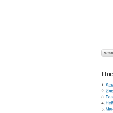
читат
Пос
1.
Дет
2.
Иде
3.
Реа
4.
Ней
5.
Ман