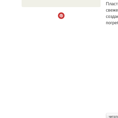
Пласт
свеже
созда
погреб
читат