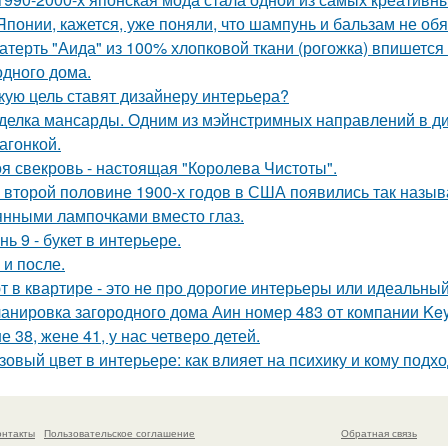
Японии, кажется, уже поняли, что шампунь и бальзам не об
атерть "Аида" из 100% хлопковой ткани (рогожка) впишется 
одного дома.
кую цель ставят дизайнеру интерьера?
делка мансарды. Одним из мэйнстримных направлений в диз
агонкой.
я свекровь - настоящая "Королева Чистоты".
 второй половине 1900-х годов в США появились так называ
янными лампочками вместо глаз.
нь 9 - букет в интерьере.
 и после.
т в квартире - это не про дорогие интерьеры или идеальный
анировка загородного дома Аин номер 483 от компании Keys
е 38, жене 41, у нас четверо детей.
зовый цвет в интерьере: как влияет на психику и кому подх
онтакты
Пользовательское соглашение
Обратная связь