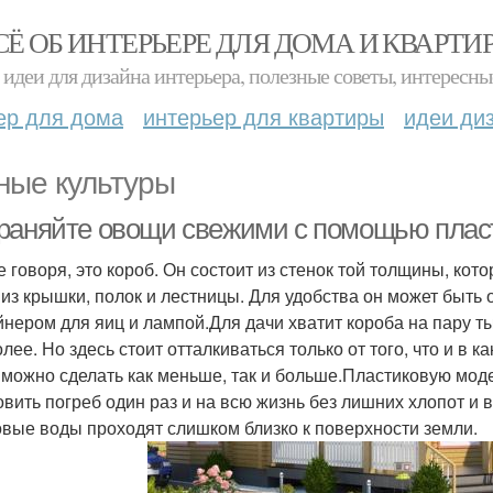
СЁ ОБ ИНТЕРЬЕРЕ ДЛЯ ДОМА И КВАРТИ
идеи для дизайна интерьера, полезные советы, интересны
ер для дома
интерьер для квартиры
идеи ди
ные культуры
раняйте овощи свежими с помощью пласт
 говоря, это короб. Он состоит из стенок той толщины, кот
 из крышки, полок и лестницы. Для удобства он может быть
йнером для яиц и лампой.Для дачи хватит короба на пару т
олее. Но здесь стоит отталкиваться только от того, что и в 
 можно сделать как меньше, так и больше.Пластиковую моде
овить погреб один раз и на всю жизнь без лишних хлопот и 
овые воды проходят слишком близко к поверхности земли.