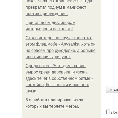
показ Samuel Cirnansck 2012 года
превратил подиум в манифест
против принуждения.
Привет всем дизайнерам
интерьеров и не только!
Стало интересно поучаствовать в
этом флешмобе - Artvsartist, хоть он
не совсем про рукоделие, а больше
про живопись, рисунок.
Среди сосен. Этот дом словно
вырос среди деревьев, и жизнь
здесь течет в собственном ритме -
спокойно, без спешки и лишнего
читат
шума.
5 ошибок в планировке, из-за
которых вы теряете метры.
Плас