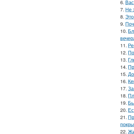
6.
Вас
7.
Не 
8.
Это
9.
Поч
10.
Бл
вечер
11.
Ре
12.
По
13.
Гл
14.
Пр
15.
До
16.
Ке
17.
За
18.
Пл
19.
Бь
20.
Ес
21.
Пр
покры
22.
Жи