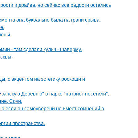
рости и драйва, но сейчас все радости остались
емонта она буквально была на грани срыва.
е.
нены.
мии - там сделали кулич - шаверму.
осквы.
ы, с акцентом на эстетику роскоши и
занскую Деревню" в парке "патриот посетили".
яне, Сочи.
но если он самоуверени не имеет сомнений в
ергии пространства.
х в мире.