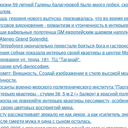
жизни 59-летней Галины балагуровой было много побед, ско
шлом.
ша, героиня нового выпуска, признавалась, что во время р
псовое вдохновение - романтизм и утонченность в интерьер
ши вафельные полотенца GM европейским шармом напол
 Ateneo Grand Splendid.
Петербурге окончательно перестали бояться бога и гастроно
ения собчак показала интерьер своей квартиры в центре М
роварня ул. труда, 181, ТЦ "Таганай".
раоке клуб философия.
омпт: Внешность. Создай изображение в стиле высокой мод
ённости.
рсанты военно-морского политехнического института "Парти
терьер квартиры - студии 36, 5 м 2 (+ балкон) в красной пол
когда не доверяйте интерьер квартиры пессимисту, особен
 своих цветовых восприятий мира.
сту рассматривает зеркало не как декор, а как усилитель эн
сле смерти мужа я одна с сыном осталась.
1990-2000-х японская мода стала одной из самых креативны