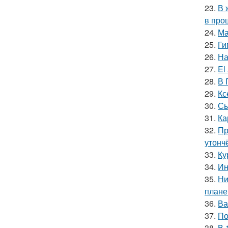
23.
В 
в про
24.
Ма
25.
Ги
26.
На
27.
El
28.
В 
29.
Кс
30.
Сы
31.
Ка
32.
Пр
утонч
33.
Ку
34.
Ин
35.
Ни
плане
36.
Ва
37.
По
38.
В 