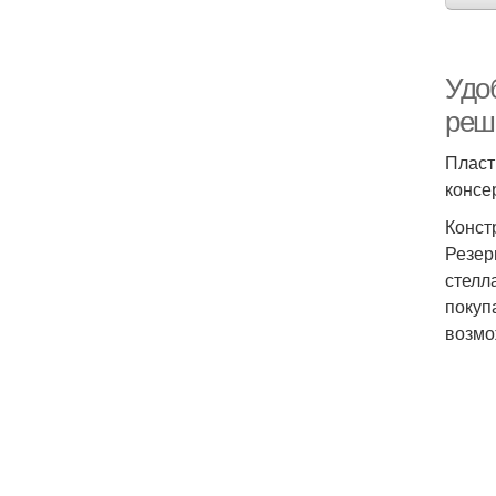
Удо
реш
Пласт
консе
Конст
Резер
стелл
покуп
возмо