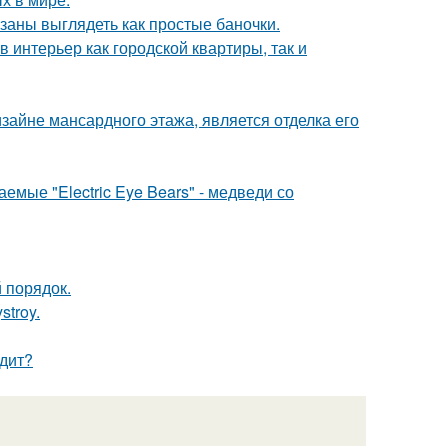
язаны выглядеть как простые баночки.
в интерьер как городской квартиры, так и
айне мансардного этажа, является отделка его
емые "Electric Eye Bears" - медведи со
 порядок.
troy.
одит?