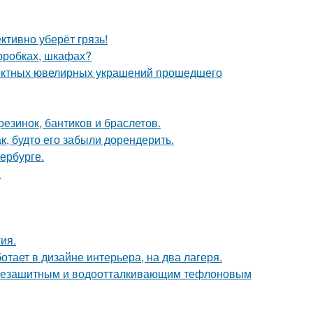
ктивно уберёт грязь!
коробках, шкафах?
ектных ювелирных украшений прошедшего
резинок, бантиков и браслетов.
к, будто его забыли дорендерить.
ербурге.
.
ия.
ботает в дизайне интерьера, на два лагеря.
язезашитным и водоотталкивающим тефлоновым