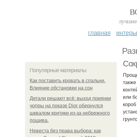
В
лучшие 
главная
интерь
Раз
Сох
Популярные материалы
Проще
Как поставить кровать в спальне.
также
Влияние обстановки на сон
конте
или б
Детали решают всё: выход приянки
короб
чопры на показе Dior обернулся
устан
шквалом критики из-за небрежного
грунт
пошива.
Невеста без права выбора: как