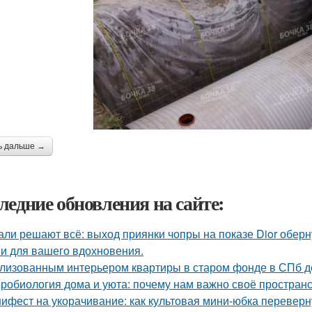
ь дальше →
ледние обновления на сайте:
али решают всё: выход приянки чопры на показе Dior обер
и для вашего вдохновения.
лизованным интерьером квартиры в старом фонде в СПб д
робиология дома и уюта: почему нам важно своё пространс
ифест на укорачивание: как культовая мини-юбка переверн