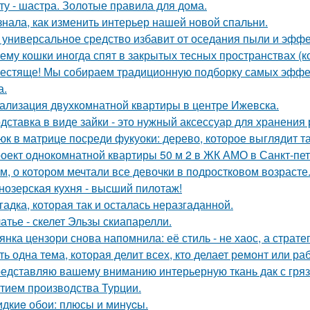
ту - шастра. Золотые правила для дома.
знала, как изменить интерьер нашей новой спальни.
 универсальное средство избавит от оседания пыли и эффе
ему кошки иногда спят в закрытых тесных пространствах (
естяще! Мы собираем традиционную подборку самых эфф
а.
ализация двухкомнатной квартиры в центре Ижевска.
дставка в виде зайки - это нужный аксессуар для хранения 
юк в матрице посреди фукуоки: дерево, которое выглядит та
оект однокомнатной квартиры 50 м 2 в ЖК АМО в Санкт-пет
м, о котором мечтали все девочки в подростковом возрасте
нозерская кухня - высший пилотаж!
гадка, которая так и осталась неразгаданной.
атье - скелет Эльзы скиапарелли.
янка цензори снова напомнила: её стиль - не хаос, а стратег
ть одна тема, которая делит всех, кто делает ремонт или ра
едставляю вашему вниманию интерьерную ткань дак с гр
тием производства Турции.
дкиe обои: плюсы и минуcы.