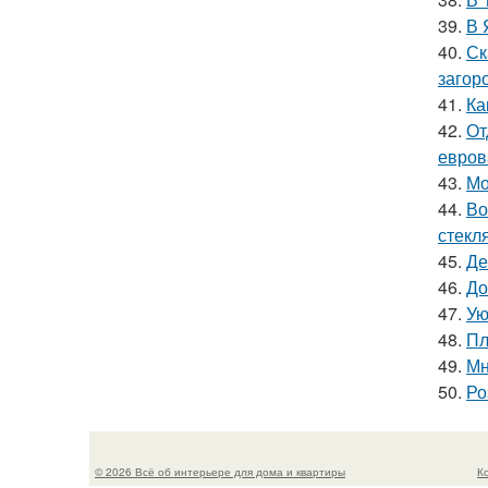
39.
В 
40.
Ск
загор
41.
Ка
42.
От
евров
43.
Мо
44.
Во
стекл
45.
Де
46.
До
47.
Ую
48.
Пл
49.
Мн
50.
Ро
© 2026 Всё об интерьере для дома и квартиры
К