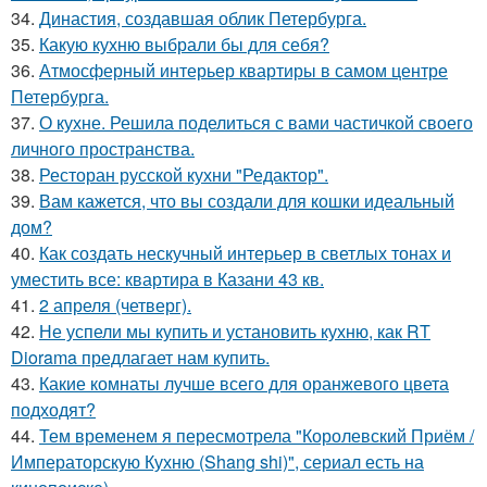
34.
Династия, создавшая облик Петербурга.
35.
Какую кухню выбрали бы для себя?
36.
Атмосферный интерьер квартиры в самом центре
Петербурга.
37.
О кухне. Решила поделиться с вами частичкой своего
личного пространства.
38.
Ресторан русской кухни "Редактор".
39.
Вам кажется, что вы создали для кошки идеальный
дом?
40.
Как создать нескучный интерьер в светлых тонах и
уместить все: квартира в Казани 43 кв.
41.
2 апреля (четверг).
42.
Не успели мы купить и установить кухню, как RT
Diorama предлагает нам купить.
43.
Какие комнаты лучше всего для оранжевого цвета
подходят?
44.
Тем временем я пересмотрела "Королевский Приём /
Императорскую Кухню (Shang shi)", сериал есть на