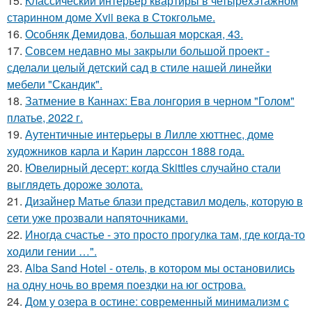
15.
Классический интерьер квартиры в четырёхэтажном
старинном доме Xvii века в Стокгольме.
16.
Особняк Демидова, большая морская, 43.
17.
Совсем недавно мы закрыли большой проект -
сделали целый детский сад в стиле нашей линейки
мебели "Скандик".
18.
Затмение в Каннах: Ева лонгория в черном "Голом"
платье, 2022 г.
19.
Аутентичные интерьеры в Лилле хюттнес, доме
художников карла и Карин ларссон 1888 года.
20.
Ювелирный десерт: когда Skittles случайно стали
выглядеть дороже золота.
21.
Дизайнер Матье блази представил модель, которую в
сети уже прозвали напяточниками.
22.
Иногда счастье - это просто прогулка там, где когда-то
ходили гении …".
23.
Alba Sand Hotel - отель, в котором мы остановились
на одну ночь во время поездки на юг острова.
24.
Дом у озера в остине: современный минимализм с