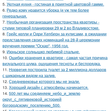
5.
Уютная кухня - гостиная в приятной цветовой гамме.
6.
Редко кому нравится уборка (и уж тем более
генеральная.
7.
Необычная организация пространства квартиры -
студии типовой планировки 29 м 2 во Владивостоке.
8.
Грейс келли и Одри Хепберн за кулисами, в ожидании
представления своих номинаций на 28-й церемонии
вручения премии "Оскар", 1956 год.
9.
Июньское солнышко любимой спальне.
10.
Ошибки хранения в квартире - самая частая причина
визуального шума, ощущения тесноты и беспорядка.
11.
Норвегия построила туалет за 2 миллиона долларов
с шикарным видом на залив.
12.
Средневековье которого мы не знали.
13.
Хороший дизайн с атмосферы начинается.
14.
500 лет мы соединяем_небо_и_землю
округ_с_пятивековой_историей
богородскому_поселению_500.