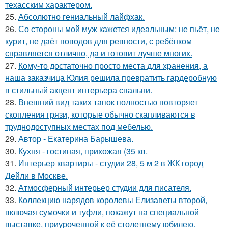
техасским характером.
25.
Абсолютно гениальный лайфхак.
26.
Со стороны мой муж кажется идеальным: не пьёт, не
курит, не даёт поводов для ревности, с ребёнком
справляется отлично, да и готовит лучше многих.
27.
Кому-то достаточно просто места для хранения, а
наша заказчица Юлия решила превратить гардеробную
в стильный акцент интерьера спальни.
28.
Внешний вид таких тапок полностью повторяет
скопления грязи, которые обычно скапливаются в
труднодоступных местах под мебелью.
29.
Автор - Екатерина Барышева.
30.
Кухня - гостиная, прихожая (35 кв.
31.
Интерьер квартиры - студии 28, 5 м 2 в ЖК город
Дейли в Москве.
32.
Атмосферный интерьер студии для писателя.
33.
Коллекцию нарядов королевы Елизаветы второй,
включая сумочки и туфли, покажут на специальной
выставке, приуроченной к её столетнему юбилею.