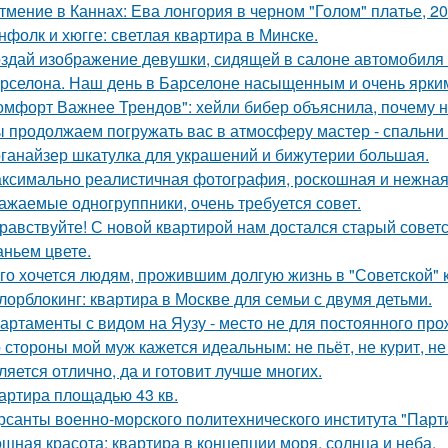
тмение в Каннах: Ева лонгория в черном "Голом" платье, 20
нфолк и хюгге: светлая квартира в Минске.
здай изображение девушки, сидящей в салоне автомобиля в
рселона. Наш день в Барселоне насыщенным и очень ярки
омфорт Важнее Трендов": хейли бибер объяснила, почему н
 продолжаем погружать вас в атмосферу мастер - спальни 
ганайзер шкатулка для украшений и бижутерии большая.
ксимально реалистичная фотография, роскошная и нежная 
ажаемые одногруппники, очень требуется совет.
равствуйте! С новой квартирой нам достался старый сове
аньем цвете.
го хочется людям, прожившим долгую жизнь в "Советской" 
лорблокинг: квартира в Москве для семьи с двумя детьми.
артаменты с видом на Яузу - место не для постоянного пр
 стороны мой муж кажется идеальным: не пьёт, не курит, не
ляется отлично, да и готовит лучше многих.
артира площадью 43 кв.
рсанты военно-морского политехнического института "Парти
щная красота: квартира в концепции моря, солнца и неба.