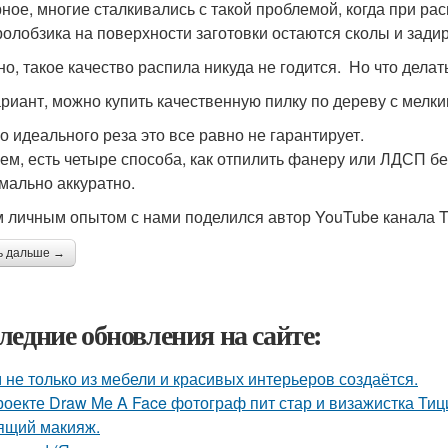
ное, многие сталкивались с такой проблемой, когда при 
ролобзика на поверхности заготовки остаются сколы и зади
но, такое качество распила никуда не годится. Но что делат
ариант, можно купить качественную пилку по дереву с мелки
о идеального реза это все равно не гарантирует.
ем, есть четыре способа, как отпилить фанеру или ЛДСП без
мально аккуратно.
 личным опытом с нами поделился автор YouTube канала Th
ь дальше →
ледние обновления на сайте:
 не только из мебели и красивых интерьеров создаётся.
роекте Draw Me A Face фотограф пит стар и визажистка Ти
ящий макияж.