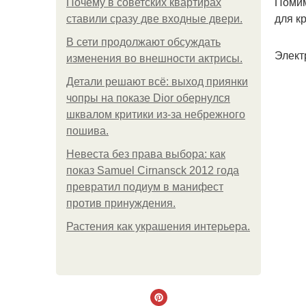
Помим
Почему в советских квартирах
для к
ставили сразу две входные двери.
В сети продолжают обсуждать
Элект
изменения во внешности актрисы.
Детали решают всё: выход приянки
чопры на показе Dior обернулся
шквалом критики из-за небрежного
пошива.
Невеста без права выбора: как
показ Samuel Cirnansck 2012 года
превратил подиум в манифест
против принуждения.
Растения как украшения интерьера.