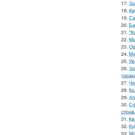
17.
За
18.
Ки
19.
Со
20.
Ба
21.
"К
22.
Мы
23.
Ор
24.
Ма
25.
Ув
26.
Зд
тарак
27.
Че
28.
Ко
29.
Ап
30.
Со
справ
31.
Кв
32.
Ку
33.
Мо