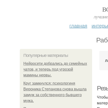
В
лучшие 
главная
интерь
Раб
Популярные материалы
Л
Нейросети добрались до семейных
чатов, и теперь под угрозой
мамины нервы.
Круг замкнулся: психологиня
Рез
Вероника Степанова снова вышла
замуж за собственного бывшего
Чтобы
мужа.
матер