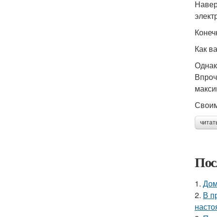
Навер
элект
Конеч
Как в
Однак
Впроч
макси
Своим
читат
Пос
1.
Дом
2.
В п
насто