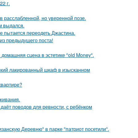
22 г.
 расслабленной, но уверенной позе.
м выдался.
е пытается переодеть Джастина.
из предыдущего поста!
домашняя сцена в эстетике "old Money".
тский лакированный шкаф в изысканном
квартире?
оживания.
 даёт поводов для ревности, с ребёнком
занскую Деревню" в парке "патриот посетили".