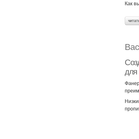
Как в
читат
Вас
Соз
для
Фанер
преим
Низки
пропи