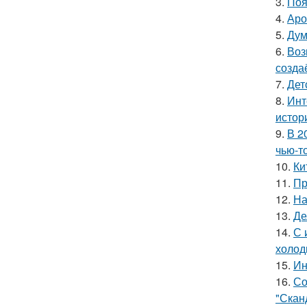
3.
Поя
4.
Аро
5.
Дум
6.
Воз
созда
7.
Дет
8.
Инт
истор
9.
В 2
чью-т
10.
Ки
11.
Пр
12.
На
13.
Де
14.
С 
холод
15.
Ин
16.
Со
"Скан