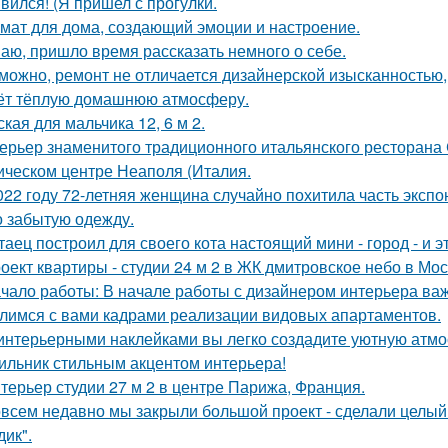
вился! (Я пришел с прогулки.
мат для дома, создающий эмоции и настроение.
аю, пришло время рассказать немного о себе.
можно, ремонт не отличается дизайнерской изысканностью, 
ёт тёплую домашнюю атмосферу.
ская для мальчика 12, 6 м 2.
ерьер знаменитого традиционного итальянского ресторана
ическом центре Неаполя (Италия.
022 году 72-летняя женщина случайно похитила часть экспо
о забытую одежду.
таец построил для своего кота настоящий мини - город - и э
оект квартиры - студии 24 м 2 в ЖК дмитровское небо в Мос
чало работы: В начале работы с дизайнером интерьера важ
лимся с вами кадрами реализации видовых апартаментов.
интерьерными наклейками вы легко создадите уютную атмо
ильник стильным акцентом интерьера!
терьер студии 27 м 2 в центре Парижа, Франция.
всем недавно мы закрыли большой проект - сделали целый 
дик".