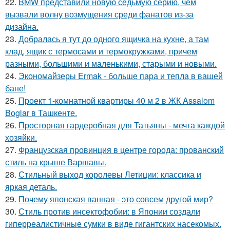
22.
BMW представили новую седьмую серию, чем
вызвали волну возмущения среди фанатов из-за
дизайна.
23.
Добралась я тут до одного ящичка на кухне, а там
клад, ящик с термосами и термокружками, причем
разными, большими и маленькими, старыми и новыми.
24.
Экономайзеры Ermak - больше пара и тепла в вашей
бане!
25.
Проект 1-комнатной квартиры 40 м 2 в ЖК Assalom
Boglar в Ташкенте.
26.
Просторная гардеробная для Татьяны - мечта каждой
хозяйки.
27.
Французская провинция в центре города: прованский
стиль на крыше Варшавы.
28.
Стильный выход королевы Летиции: классика и
яркая деталь.
29.
Почему японская ванная - это совсем другой мир?
30.
Стиль против инсектофобии: в Японии создали
гиперреалистичные сумки в виде гигантских насекомых.