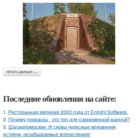
читать дальше →
Последние обновления на сайте:
1.
Ресторанная империя 2003 года от Enlight Software.
2.
Почему покраска - это топ для современной ванной?
3.
Шагаюпомоскве. И снова чудесные мгновения
встречи, незабываемые впечатления!