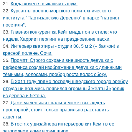
31.
Когда хочется выключить шум.
32.
Курсанты военно-морского политехнического
института "Партизанскую Деревню" в парке "патриот
посетили".
33.
Главная конкурентка Кейт миддлтон в стиле: что
надела Харриет перлинг на празднование пасхи.
34.
Интерьер квартиры - студии 36, 5 м 2 (+ балкон) в
красной поляне, Сочи.
35.
Промпт: Строго сохрани внешность девушки с
референса создай изображение девушки с длинными
тёмными, волосами, пробор роста волос сбоку.
36.
В 2011 году прямо посреди шведского города эребру
откуда ни возьмись появился огромный жёлтый кролик
из дерева и бетона.
37.
Даже маленькая спальня может выглядеть
просторной, стоит только правильно расставить
акценты.
38.
В гостях у дизайнера интерьеров кит Кемп в ее
загородном доме в хэмпшире.