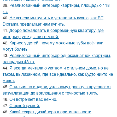
39.
Реализованный интерьер квартиры, площадью 118
кв.
40.
Не успели мы купить и установить кухню, как RT
Diorama предлагает нам купить.
41.
Добро пожаловать в современную квартиру, где
интерьер уже дышит весной.
42.
Кариес у детей: почему молочные зубы всё-таки
могут болеть
43.
Реализованный интерьер однокомнатной квартиры,
площадью 48 кв.
44.
Я всегда мечтала о уютном и стильном доме, но не
таком, вылизанном, где все идеально, как будто никто не
живет.
45.
Спальня по индивидуальному проекту в прусово: от
визуализации до воплощения с точностью 100%.
46.
Он встречает вас нежно.
47.
С яркой кухней.
48.
Какой секрет дизайнера в оригинальности