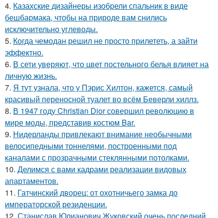
4.
Казахские дизайнеры изобрели спальник в виде
бешбармака, чтобы на природе вам снились
исключительно углеводы.
5.
Когда чемодан решил не просто прилететь, а зайти
эффектно.
6.
В сети уверяют, что цвет постельного белья влияет на
личную жизнь.
7.
Я тут узнала, что у Пэрис Хилтон, кажется, самый
красивый переносной туалет во всём Беверли хиллз.
8.
В 1947 году Christian Dior совершил революцию в
мире моды, представив костюм Bar.
9.
Нидерланды привлекают внимание необычными
велосипедными тоннелями, построенными под
каналами с прозрачными стеклянными потолками.
10.
Делимся с вами кадрами реализации видовых
апартаментов.
11.
Гатчинский дворец: от охотничьего замка до
императорской резиденции.
12.
Станислав Юлианович Жуковский очень последний