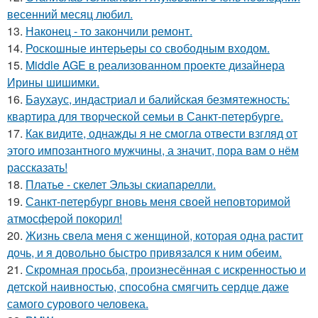
весенний месяц любил.
13.
Наконец - то закончили ремонт.
14.
Роскошные интерьеры со свободным входом.
15.
Middle AGE в реализованном проекте дизайнера
Ирины шишимки.
16.
Баухаус, индастриал и балийская безмятежность:
квартира для творческой семьи в Санкт-петербурге.
17.
Как видите, однажды я не смогла отвести взгляд от
этого импозантного мужчины, а значит, пора вам о нём
рассказать!
18.
Платье - скелет Эльзы скиапарелли.
19.
Санкт-петербург вновь меня своей неповторимой
атмосферой покорил!
20.
Жизнь свела меня с женщиной, которая одна растит
дочь, и я довольно быстро привязался к ним обеим.
21.
Скромная просьба, произнесённая с искренностью и
детской наивностью, способна смягчить сердце даже
самого сурового человека.