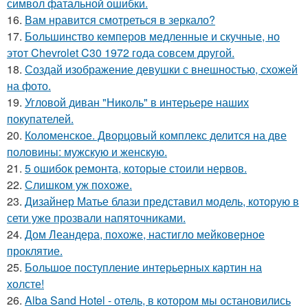
символ фатальной ошибки.
16.
Вам нравится смотреться в зеркало?
17.
Большинство кемперов медленные и скучные, но
этот Chevrolet C30 1972 года совсем другой.
18.
Создай изображение девушки с внешностью, схожей
на фото.
19.
Угловой диван "Николь" в интерьере наших
покупателей.
20.
Коломенское. Дворцовый комплекс делится на две
половины: мужскую и женскую.
21.
5 ошибок ремонта, которые стоили нервов.
22.
Слишком уж похоже.
23.
Дизайнер Матье блази представил модель, которую в
сети уже прозвали напяточниками.
24.
Дом Леандера, похоже, настигло мейковерное
проклятие.
25.
Большое поступление интерьерных картин на
холсте!
26.
Alba Sand Hotel - отель, в котором мы остановились