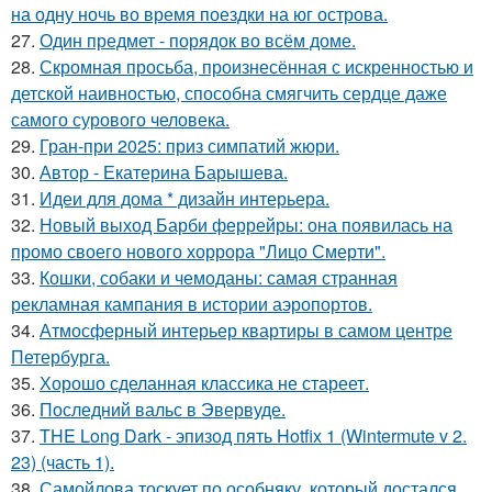
на одну ночь во время поездки на юг острова.
27.
Один предмет - порядок во всём доме.
28.
Скромная просьба, произнесённая с искренностью и
детской наивностью, способна смягчить сердце даже
самого сурового человека.
29.
Гран-при 2025: приз симпатий жюри.
30.
Автор - Екатерина Барышева.
31.
Идеи для дома * дизайн интерьера.
32.
Новый выход Барби феррейры: она появилась на
промо своего нового хоррора "Лицо Смерти".
33.
Кошки, собаки и чемоданы: самая странная
рекламная кампания в истории аэропортов.
34.
Атмосферный интерьер квартиры в самом центре
Петербурга.
35.
Хорошо сделанная классика не стареет.
36.
Последний вальс в Эвервуде.
37.
THE Long Dark - эпизод пять Hotfix 1 (Wintermute v 2.
23) (часть 1).
38.
Самойлова тоскует по особняку, который достался