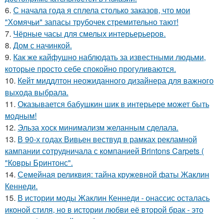
6.
С начала года я сплела столько заказов, что мои
"Хомячьи" запасы трубочек стремительно тают!
7.
Чёрные часы для смелых интерьерьеров.
8.
Дом с начинкой.
9.
Как же кайфушно наблюдать за известными людьми,
которые просто себе спокойно прогуливаются.
10.
Кейт миддлтон неожиданного дизайнера для важного
выхода выбрала.
11.
Оказывается бабушкин шик в интерьере может быть
модным!
12.
Эльза хоск минимализм желанным сделала.
13.
В 90-х годах Вивьен вествуд в рамках рекламной
кампании сотрудничала с компанией Brintons Carpets (
"Ковры Бринтонс".
14.
Семейная реликвия: тайна кружевной фаты Жаклин
Кеннеди.
15.
В истории моды Жаклин Кеннеди - онассис осталась
иконой стиля, но в истории любви её второй брак - это