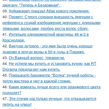
джигану: "Теперь я Бездомная".
39.
Volkswagen показал Atlas нового поколения.
40.
Промпт: Строго сохрани внешность девушки с
референса создай изображение девушки с длинными
тёмными, волосами, пробор роста волос сбоку.
41.
Интерьер однокомнатной квартиры 46 м 2 в
Краснодаре.
42.
Виктуар дутрело - это имя было очень хорошо
знакомо в кругах моды в 50-е годы в Париже.
43.
Оч Важный вопрос, товарисчи.
44.
Не успели мы купить и установить кухню, как RT
Diorama предлагает нам купить.
45.
Покрывало барджелло "Волна" ручной работы -
тепло мастера и уют в каждой стежке.
46.
Какие комнаты лучше всего для оранжевого цвета
подходят?
47.
Эти птички настолько ручные, что отказываются
лететь на улицу!