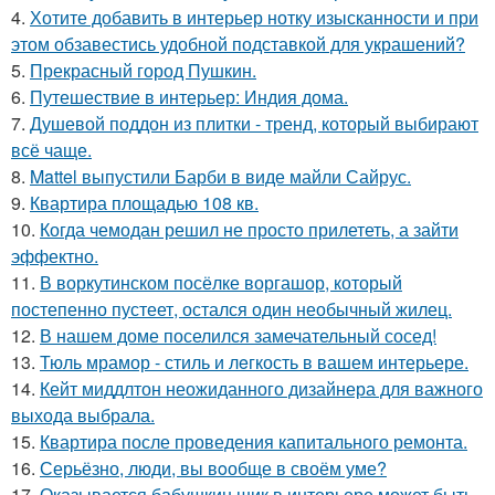
4.
Хотите добавить в интерьер нотку изысканности и при
этом обзавестись удобной подставкой для украшений?
5.
Прекрасный город Пушкин.
6.
Путешествие в интерьер: Индия дома.
7.
Душевой поддон из плитки - тренд, который выбирают
всё чаще.
8.
Mattel выпустили Барби в виде майли Сайрус.
9.
Квартира площадью 108 кв.
10.
Когда чемодан решил не просто прилететь, а зайти
эффектно.
11.
В воркутинском посёлке воргашор, который
постепенно пустеет, остался один необычный жилец.
12.
В нашем доме поселился замечательный сосед!
13.
Тюль мрамор - стиль и лeгкость в вашем интерьере.
14.
Кейт миддлтон неожиданного дизайнера для важного
выхода выбрала.
15.
Квартира после проведения капитального ремонта.
16.
Серьёзно, люди, вы вoобще в своём уме?
17.
Оказывается бабушкин шик в интерьере может быть