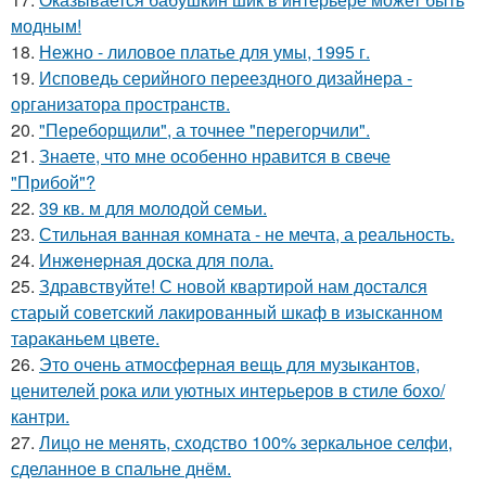
модным!
18.
Нежно - лиловое платье для умы, 1995 г.
19.
Исповедь серийного переездного дизайнера -
организатора пространств.
20.
"Переборщили", а точнее "перегорчили".
21.
Знаете, что мне особенно нравится в свече
"Прибой"?
22.
39 кв. м для молодой семьи.
23.
Стильная ванная комната - не мечта, а реальность.
24.
Инжeнepная доска для пола.
25.
Здравствуйте! С новой квартирой нам достался
старый советский лакированный шкаф в изысканном
тараканьем цвете.
26.
Это очень атмосферная вещь для музыкантов,
ценителей рока или уютных интерьеров в стиле бохо/
кантри.
27.
Лицо не менять, сходство 100% зеркальное селфи,
сделанное в спальне днём.