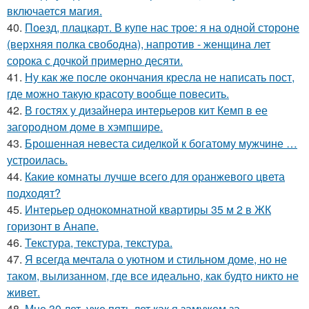
включается магия.
40.
Поезд, плацкарт. В купе нас трое: я на одной стороне
(верхняя полка свободна), напротив - женщина лет
сорока с дочкой примерно десяти.
41.
Ну как же после окончания кресла не написать пост,
где можно такую красоту вообще повесить.
42.
В гостях у дизайнера интерьеров кит Кемп в ее
загородном доме в хэмпшире.
43.
Брошенная невеста сиделкой к богатому мужчине …
устроилась.
44.
Какие комнаты лучше всего для оранжевого цвета
подходят?
45.
Интерьер однокомнатной квартиры 35 м 2 в ЖК
горизонт в Анапе.
46.
Текстура, текстура, текстура.
47.
Я всегда мечтала о уютном и стильном доме, но не
таком, вылизанном, где все идеально, как будто никто не
живет.
48.
Мне 30 лет, уже пять лет как я замужем за