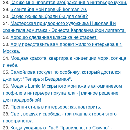
28.
Как же мне нравятся изображения в интерьере кухни.
29.
5 сентября мой первый Ironman 70.
30.
Какую кухню выбрали бы для себя?
31.
Мастерская придворного художника Николая II и
хранителя эрмитажа - Эрнеста Карловича фон липгарта.
32.
Хорошо сделанная классика не стареет.
33.
Хочу представить вам проект жилого интерьера в г.
Москва.
34.
Мощная красота: квартира в концепции моря, солнца
и неба.
35.
Самойлова тоскует по особняку, который достался
джигану: "Теперь я Бездомная".
36.
Модель Lumio M скрытого монтажа в алюминиевом
профиле в интерьере покупателя - jтличное решение
для гардеробной!
37.
Преппи стиль в интерьере: как повторить.
38.
Свет, воздух и свобода - три главных героя этого
пространства.
39.
Когда уходишь от "всё Правильно, но Скучно" -