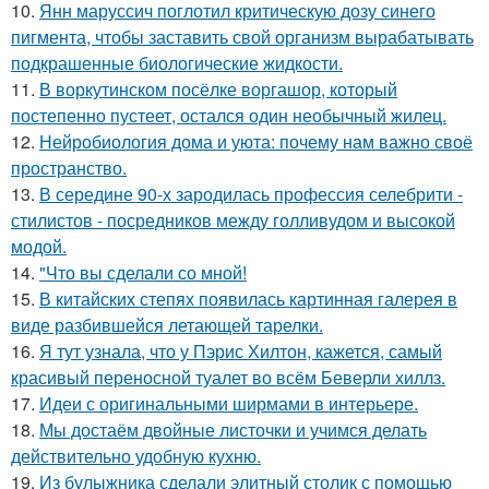
10.
Янн маруссич поглотил критическую дозу синего
пигмента, чтобы заставить свой организм вырабатывать
подкрашенные биологические жидкости.
11.
В воркутинском посёлке воргашор, который
постепенно пустеет, остался один необычный жилец.
12.
Нейробиология дома и уюта: почему нам важно своё
пространство.
13.
В середине 90-х зародилась профессия селебрити -
стилистов - посредников между голливудом и высокой
модой.
14.
"Что вы сделали со мной!
15.
В китайских степях появилась картинная галерея в
виде разбившейся летающей тарелки.
16.
Я тут узнала, что у Пэрис Хилтон, кажется, самый
красивый переносной туалет во всём Беверли хиллз.
17.
Идеи с оригинальными ширмами в интерьере.
18.
Мы достаём двойные листочки и учимся делать
действительно удобную кухню.
19.
Из булыжника сделали элитный столик с помощью