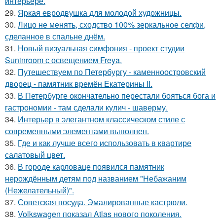
интерьере.
29.
Яркая евродвушка для молодой художницы.
30.
Лицо не менять, сходство 100% зеркальное селфи,
сделанное в спальне днём.
31.
Новый визуальная симфония - проект студии
Suninroom с освещением Freya.
32.
Путешествуем по Петербургу - каменноостровский
дворец - памятник времён Екатерины II.
33.
В Петербурге окончательно перестали бояться бога и
гастрономии - там сделали кулич - шаверму.
34.
Интерьер в элегантном классическом стиле с
современными элементами выполнен.
35.
Где и как лучше всего использовать в квартире
салатовый цвет.
36.
В городе карловаце появился памятник
нерождённым детям под названием "Небажаним
(Нежелательный)".
37.
Советская посуда. Эмалированные кастрюли.
38.
Volkswagen показал Atlas нового поколения.