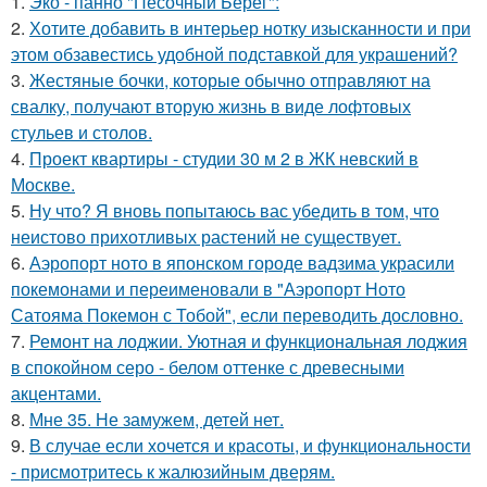
1.
Эко - панно "Песочный Берег":
2.
Хотите добавить в интерьер нотку изысканности и при
этом обзавестись удобной подставкой для украшений?
3.
Жестяные бочки, которые обычно отправляют на
свалку, получают вторую жизнь в виде лофтовых
стульев и столов.
4.
Проект квартиры - студии 30 м 2 в ЖК невский в
Москве.
5.
Ну что? Я вновь попытаюсь вас убедить в том, что
неистово прихотливых растений не существует.
6.
Аэропорт ното в японском городе вадзима украсили
покемонами и переименовали в "Аэропорт Ното
Сатояма Покемон с Тобой", если переводить дословно.
7.
Ремонт на лоджии. Уютная и функциональная лоджия
в спокойном серо - белом оттенке с древесными
акцентами.
8.
Мне 35. Не замужем, детей нет.
9.
В случае если хочется и красоты, и функциональности
- присмотритесь к жалюзийным дверям.