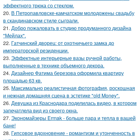
эффектного трюка со стеклом.
20.
В Петропавловске-камчатском молодожены свадьбу
в скандинавском стиле сыграли.
21.
Добро пожаловать в студию продуманного дизайна
"Мейлах".
22.
Гатчинский дворец: от охотничьего замка до
императорской резиденции.
23.
Эффектные интерьерные вазы ручной работы,
выполненные в технике объемного декора.
24.
Дизайнер Фатима березова оформила квартиру
площадью 63 кв.
25.
Максимально реалистичная фотография, роскошная
и нежная домашняя сцена в эстетике "old Money".
26.
Девушка из Краснодара поделилась видео, в котором
запечатлела вид из своего окна.
27.
Экономайзеры Ermak - больше пара и тепла в вашей
бане!
28.
Гипсовое вдохновение - романтизм и утонченность в