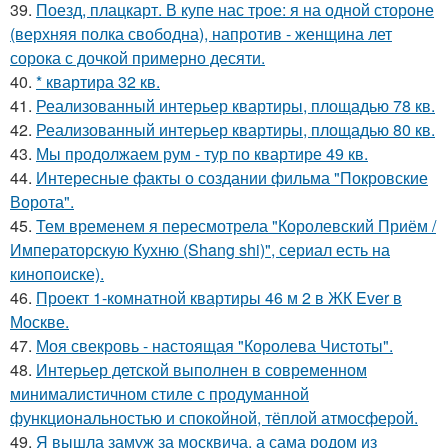
39.
Поезд, плацкарт. В купе нас трое: я на одной стороне
(верхняя полка свободна), напротив - женщина лет
сорока с дочкой примерно десяти.
40.
* квартира 32 кв.
41.
Реализованный интерьер квартиры, площадью 78 кв.
42.
Реализованный интерьер квартиры, площадью 80 кв.
43.
Мы продолжаем рум - тур по квартире 49 кв.
44.
Интересные факты о создании фильма "Покровские
Ворота".
45.
Тем временем я пересмотрела "Королевский Приём /
Императорскую Кухню (Shang shi)", сериал есть на
кинопоиске).
46.
Проект 1-комнатной квартиры 46 м 2 в ЖК Ever в
Москве.
47.
Моя свекровь - настоящая "Королева Чистоты".
48.
Интерьер детской выполнен в современном
минималистичном стиле с продуманной
функциональностью и спокойной, тёплой атмосферой.
49.
Я вышла замуж за москвича, а сама родом из