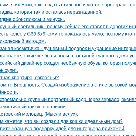
лимся идеями, как создать стильное и уютное пространство 
гадка, которая так и осталась неразгаданной.
дкиe обои: плюсы и минуcы.
рунный светильник - почему сейчас его ставят в дорогих и
сть колёс у G63 6x6 кому-то показалось мало, поэтому кто
иколёсный автодом.
заная косметичка - душевный подарок и украшение интерье
вы знаете, какие же были полы в гостиной главного дома 
ссийский дизайнер создал необычную обувь, которая полу
рысули".
тная квартира, согласны?
омпт: Внешность. Создай изображение в стиле высокой мод
ённости.
стремально крупный портретный кадр через зеркало, эквива
алистичный фикус в наличии.
ртовский молодец. (Мысли вслух).
м кажется, что вы создали для кошки идеальный дом?
вите большую подборку идей для интерьера прихожей.
городный дом с историей: переосмысление классики в духе 