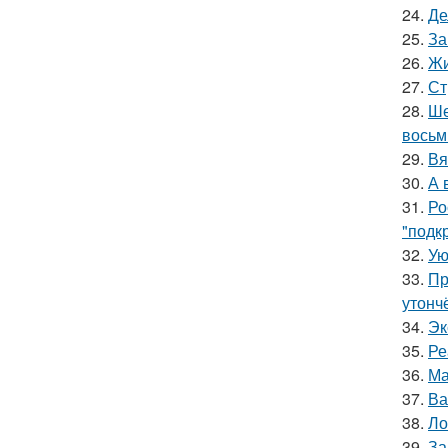
24.
Де
25.
За
26.
Жи
27.
Ст
28.
Ше
восьм
29.
Вя
30.
А 
31.
Ро
"подк
32.
Ую
33.
Пр
утонч
34.
Эк
35.
Ре
36.
Ма
37.
Ва
38.
Ло
39.
За