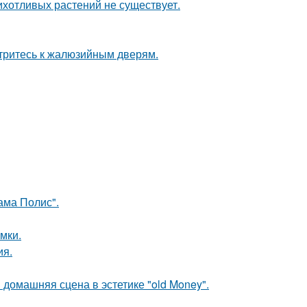
рихотливых растений не существует.
отритесь к жалюзийным дверям.
ама Полис".
мки.
ия.
домашняя сцена в эстетике "old Money".