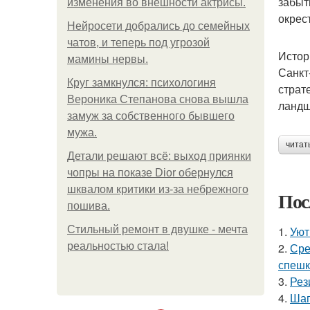
забыт
изменения во внешности актрисы.
окрес
Нейросети добрались до семейных
чатов, и теперь под угрозой
Истор
мамины нервы.
Санкт
Круг замкнулся: психологиня
страт
Вероника Степанова снова вышла
ландш
замуж за собственного бывшего
мужа.
читат
Детали решают всё: выход приянки
чопры на показе Dior обернулся
шквалом критики из-за небрежного
Пос
пошива.
Стильный ремонт в двушке - мечта
1.
Уют
реальностью стала!
2.
Сре
спешк
3.
Рез
4.
Шаг