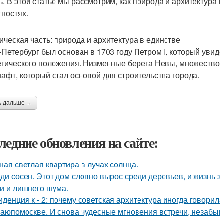
ь. В этой статье мы рассмотрим, как природа и архитектура
тностях.
ическая часть: природа и архитектура в единстве
-Петербург был основан в 1703 году Петром I, который уви
егического положения. Низменные берега Невы, множество
афт, который стал основой для строительства города.
ь дальше →
ледние обновления на сайте:
ная светлая квартира в лучах солнца.
ди сосен. Этот дом словно вырос среди деревьев, и жизнь з
и и лишнего шума.
иденция к - 2: почему советская архитектура иногда говори
аюпомоскве. И снова чудесные мгновения встречи, незабы