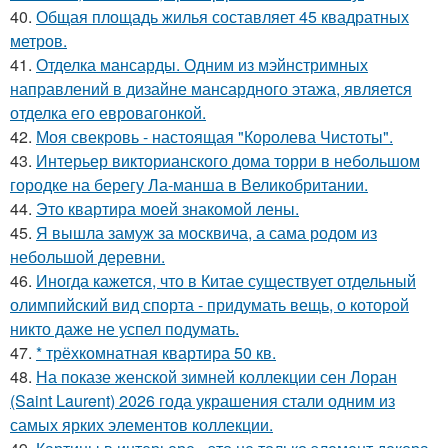
40.
Общая площадь жилья составляет 45 квадратных
метров.
41.
Отделка мансарды. Одним из мэйнстримных
направлений в дизайне мансардного этажа, является
отделка его евровагонкой.
42.
Моя свекровь - настоящая "Королева Чистоты".
43.
Интерьер викторианского дома торри в небольшом
городке на берегу Ла-манша в Великобритании.
44.
Это квартира моей знакомой лены.
45.
Я вышла замуж за москвича, а сама родом из
небольшой деревни.
46.
Иногда кажется, что в Китае существует отдельный
олимпийский вид спорта - придумать вещь, о которой
никто даже не успел подумать.
47.
* трёхкомнатная квартира 50 кв.
48.
На показе женской зимней коллекции сен Лоран
(Saint Laurent) 2026 года украшения стали одним из
самых ярких элементов коллекции.