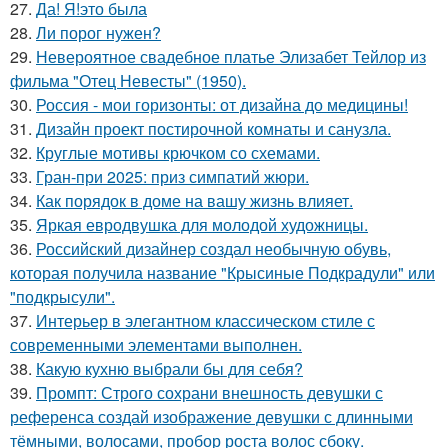
27.
Да! Я!это была
28.
Ли порог нужен?
29.
Невероятное свадебное платье Элизабет Тейлор из
фильма "Отец Невесты" (1950).
30.
Россия - мои горизонты: от дизайна до медицины!
31.
Дизайн проект постирочной комнаты и санузла.
32.
Круглые мотивы крючком со схемами.
33.
Гран-при 2025: приз симпатий жюри.
34.
Как порядок в доме на вашу жизнь влияет.
35.
Яркая евродвушка для молодой художницы.
36.
Российский дизайнер создал необычную обувь,
которая получила название "Крысиные Подкрадули" или
"подкрысули".
37.
Интерьер в элегантном классическом стиле с
современными элементами выполнен.
38.
Какую кухню выбрали бы для себя?
39.
Промпт: Строго сохрани внешность девушки с
референса создай изображение девушки с длинными
тёмными, волосами, пробор роста волос сбоку.