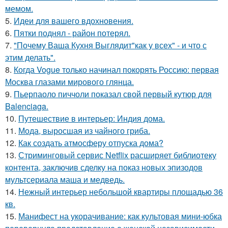
мемом.
5.
Идеи для вашего вдохновения.
6.
Пятки поднял - район потерял.
7.
"Почему Ваша Кухня Выглядит"как у всех" - и что с
этим делать".
8.
Когда Vogue только начинал покорять Россию: первая
Москва глазами мирового глянца.
9.
Пьерпаоло пиччоли показал свой первый кутюр для
Balenciaga.
10.
Путешествие в интерьер: Индия дома.
11.
Мода, выросшая из чайного гриба.
12.
Как создать атмосферу отпуска дома?
13.
Стриминговый сервис Netflix расширяет библиотеку
контента, заключив сделку на показ новых эпизодов
мультсериала маша и медведь.
14.
Нежный интерьер небольшой квартиры площадью 36
кв.
15.
Манифест на укорачивание: как культовая мини-юбка