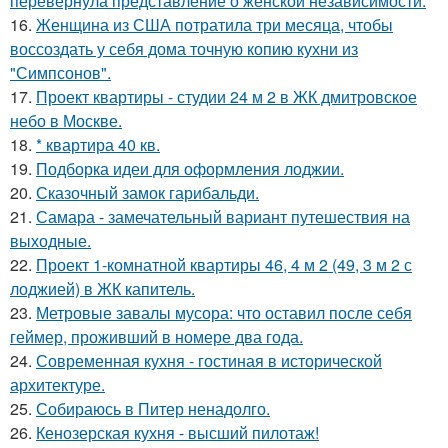
перевернула представление о женской независимости.
16.
Женщина из США потратила три месяца, чтобы
воссоздать у себя дома точную копию кухни из
"Симпсонов".
17.
Проект квартиры - студии 24 м 2 в ЖК дмитровское
небо в Москве.
18.
* квартира 40 кв.
19.
Подборка идеи для оформления лоджии.
20.
Сказочный замок гарибальди.
21.
Самара - замечательный вариант путешествия на
выходные.
22.
Проект 1-комнатной квартиры 46, 4 м 2 (49, 3 м 2 с
лоджией) в ЖК капитель.
23.
Метровые завалы мусора: что оставил после себя
геймер, проживший в номере два года.
24.
Современная кухня - гостиная в исторической
архитектуре.
25.
Собираюсь в Питер ненадолго.
26.
Кенозерская кухня - высший пилотаж!