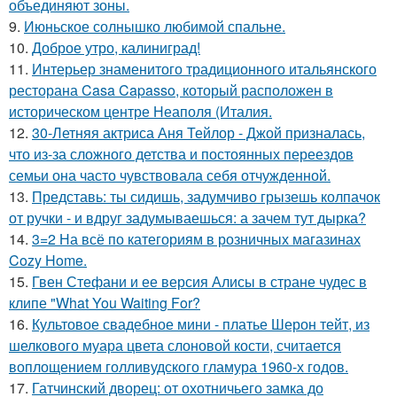
объединяют зоны.
9.
Июньское солнышко любимой спальне.
10.
Доброе утро, калиниград!
11.
Интерьер знаменитого традиционного итальянского
ресторана Casa Capasso, который расположен в
историческом центре Неаполя (Италия.
12.
30-Летняя актриса Аня Тейлор - Джой призналась,
что из-за сложного детства и постоянных переездов
семьи она часто чувствовала себя отчужденной.
13.
Представь: ты сидишь, задумчиво грызешь колпачок
от ручки - и вдруг задумываешься: а зачем тут дырка?
14.
3=2 На всё по категориям в розничных магазинах
Cozy Home.
15.
Гвен Стефани и ее версия Алисы в стране чудес в
клипе "What You Waiting For?
16.
Культовое свадебное мини - платье Шерон тейт, из
шелкового муара цвета слоновой кости, считается
воплощением голливудского гламура 1960-х годов.
17.
Гатчинский дворец: от охотничьего замка до