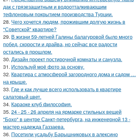
дак с грязезашитным и водоотталкивающим
тефлоновым покрытием производства Турции.
28.
Чего хочется людям, прожившим долгую жизнь в
"Советской" квартире?
29.
В жизни 59-летней Галины балагуровой было много
побед, скорости и драйва, но сейчас все радости
остались в прошлом.
30.
Дизайн проект постирочной комнаты и санузла.
31.
Используй моё фото за основу.
32.
Квартира с атмосферой загородного дома и садом …
на крыше.
33.
Где и как лучше всего использовать в квартире
салатовый цвет.
34.
Караоке клуб философия.
35.
24 - 25 - 26 апреля на ярмарке стильных вещей
"Бохо" в центре Санкт-петербурга, на инженерной 13 -
мастер надежда Газзаева.
36.
Посетили усадьбу Барышниковых в алексино