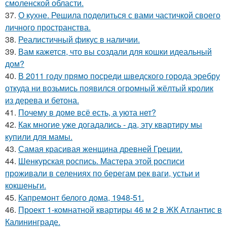
смоленской области.
37.
О кухне. Решила поделиться с вами частичкой своего
личного пространства.
38.
Реалистичный фикус в наличии.
39.
Вам кажется, что вы создали для кошки идеальный
дом?
40.
В 2011 году прямо посреди шведского города эребру
откуда ни возьмись появился огромный жёлтый кролик
из дерева и бетона.
41.
Почему в доме всё есть, а уюта нет?
42.
Как многие уже догадались - да, эту квартиру мы
купили для мамы.
43.
Самая красивая женщина древней Греции.
44.
Шенкурская роспись. Мастера этой росписи
проживали в селениях по берегам рек ваги, устьи и
кокшеньги.
45.
Капремонт белого дома, 1948-51.
46.
Проект 1-комнатной квартиры 46 м 2 в ЖК Атлантис в
Калининграде.