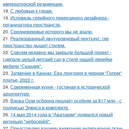
императорской резиденции.
18.
С любовью к горам.
19.
Исповедь серийного переездного дизайнера -
организатора пространств.
20.
Средневековье которого мы не знали.
21.
Реализованный двухуровневый пентхаус: где
пространство дышит стилем.
22.
Совсем недавно мы закрыли большой проект -
сделали целый детский сад в стиле нашей линейки
мебели "Скандик".
23.
Затмение в Каннах: Ева лонгория в черном "Голом"
платье, 2022 г.
24.
Современная кухня - гостиная в исторической
архитектуре.
25.
Вдова Оззи осборна продаёт особняк за $17 млн - с
подписью Элвиса в комплекте.
26.
14 мая 2014 года в "Аватарии" появился новый
интерьер "небоскрёб".
27.
Представляю вашему вниманию интерьерную ткань