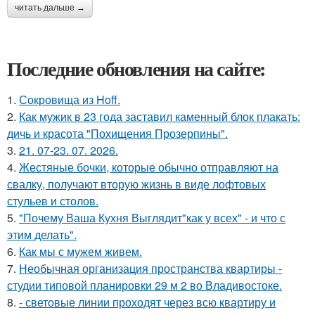
читать дальше →
Последние обновления на сайте:
1.
Сокровища из Hoff.
2.
Как мужик в 23 года заставил каменный блок плакать:
дичь и красота "Похищения Прозерпины".
3.
21. 07-23. 07. 2026.
4.
Жестяные бочки, которые обычно отправляют на
свалку, получают вторую жизнь в виде лофтовых
стульев и столов.
5.
"Почему Ваша Кухня Выглядит"как у всех" - и что с
этим делать".
6.
Как мы с мужем живем.
7.
Необычная организация пространства квартиры -
студии типовой планировки 29 м 2 во Владивостоке.
8.
- световые линии проходят через всю квартиру и