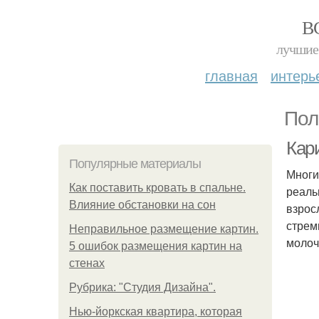
В
лучшие 
главная
интерь
Пол
Кари
Популярные материалы
Многи
Как поставить кровать в спальне.
реаль
Влияние обстановки на сон
взрос
стрем
Неправильное размещение картин.
молоч
5 ошибок размещения картин на
стенах
Рубрика: "Студия Дизайна".
Нью-йоркская квартира, которая