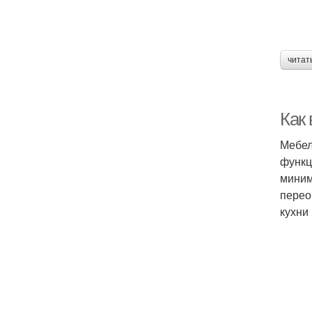
читат
Как
Мебел
функц
миним
перео
кухни