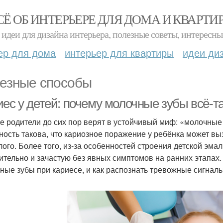
СЁ ОБ ИНТЕРЬЕРЕ ДЛЯ ДОМА И КВАРТИ
идеи для дизайна интерьера, полезные советы, интересны
ер для дома
интерьер для квартиры
идеи ди
езные способы
ес у детей: почему молочные зубы всё-та
е родители до сих пор верят в устойчивый миф: «молочные
ность такова, что кариозное поражение у ребёнка может в
лого. Более того, из-за особенностей строения детской эм
ительно и зачастую без явных симптомов на ранних этапах
ные зубы при кариесе, и как распознать тревожные сигналы