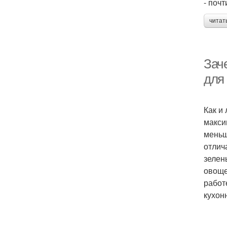
- поч
читат
Зач
для
Как и
макси
меньш
отлич
зелен
овоще
работ
кухон