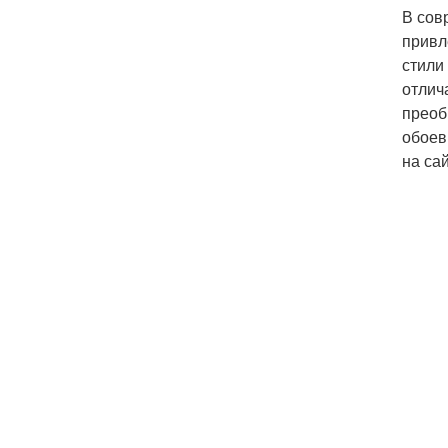
В сов
привл
стили
отлич
преоб
обоев
на сай