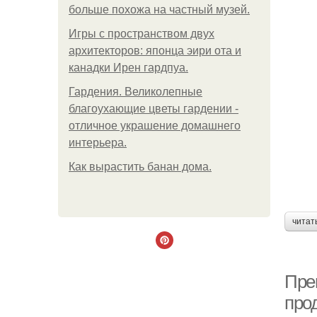
больше похожа на частный музей.
Игры с пространством двух
архитекторов: японца эири ота и
канадки Ирен гардпуа.
Гардения. Великолепные
благоухающие цветы гардении -
отличное украшение домашнего
интерьера.
Как вырастить банан дома.
читат
Пре
про