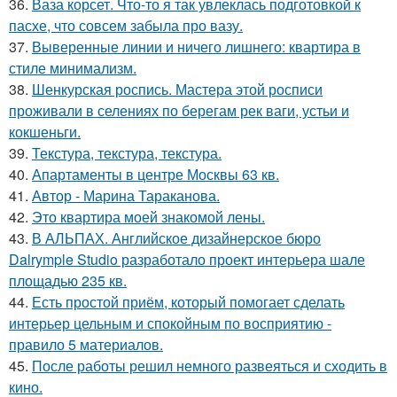
36.
Ваза корсет. Что-то я так увлеклась подготовкой к
пасхе, что совсем забыла про вазу.
37.
Выверенные линии и ничего лишнего: квартира в
стиле минимализм.
38.
Шенкурская роспись. Мастера этой росписи
проживали в селениях по берегам рек ваги, устьи и
кокшеньги.
39.
Текстура, текстура, текстура.
40.
Апартаменты в центре Москвы 63 кв.
41.
Автор - Марина Тараканова.
42.
Это квартира моей знакомой лены.
43.
В АЛЬПАХ. Английское дизайнерское бюро
Dalrymple Studio разработало проект интерьера шале
площадью 235 кв.
44.
Есть простой приём, который помогает сделать
интерьер цельным и спокойным по восприятию -
правило 5 материалов.
45.
После работы решил немного развеяться и сходить в
кино.