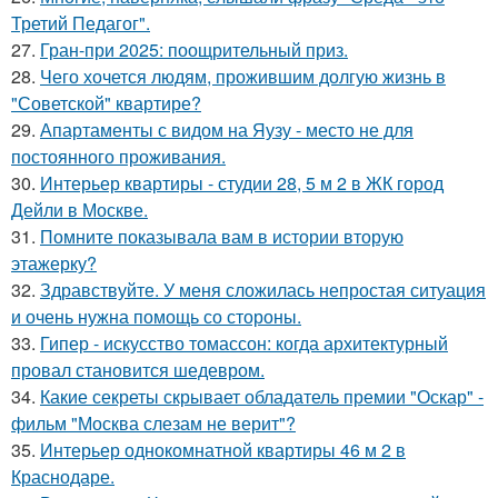
Третий Педагог".
27.
Гран-при 2025: поощрительный приз.
28.
Чего хочется людям, прожившим долгую жизнь в
"Советской" квартире?
29.
Апартаменты с видом на Яузу - место не для
постоянного проживания.
30.
Интерьер квартиры - студии 28, 5 м 2 в ЖК город
Дейли в Москве.
31.
Помните показывала вам в истории вторую
этажерку?
32.
Здравствуйте. У меня сложилась непростая ситуация
и очень нужна помощь со стороны.
33.
Гипер - искусство томассон: когда архитектурный
провал становится шедевром.
34.
Какие секреты скрывает обладатель премии "Оскар" -
фильм "Москва слезам не верит"?
35.
Интерьер однокомнатной квартиры 46 м 2 в
Краснодаре.