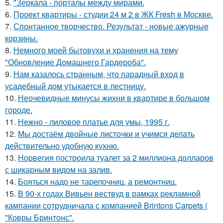
5.
"Зеркала - порталы между мирами.
6.
Проект квартиры - студии 24 м 2 в ЖК Fresh в Москве.
7.
Спонтанное творчество. Результат - новые ажурные
корзины.
8.
Немного моей бытовухи и хранения на тему
"Обновление Домашнего Гардероба".
9.
Нам казалось странным, что парадный вход в
усадебный дом утыкается в лестницу.
10.
Неочевидные минусы жихни в квартире в большом
городе.
11.
Нежно - лиловое платье для умы, 1995 г.
12.
Мы достаём двойные листочки и учимся делать
действительно удобную кухню.
13.
Норвегия построила туалет за 2 миллиона долларов
с шикарным видом на залив.
14.
Бояться надо не тарелочниц, а ремонтниц.
15.
В 90-х годах Вивьен вествуд в рамках рекламной
кампании сотрудничала с компанией Brintons Carpets (
"Ковры Бринтонс".