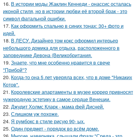
16.
В истории моды Жаклин Кеннеди - онассис осталась
иконой стиля, но в истории любви её второй брак - это
символ фатальной ошибки.
17.
Как оформить спальню в синих тонах: 30+ фото и
идей.
18.
В ЛЕСУ. Дизайнер том кокс оформил интерьер
небольшого домика для отдыха, расположенного в
заповеднике Девона (Великобритания.
19.
Знаете, что мне особенно нравится в свече
"Прибой"?
20.
Когда-то она 5 лет уверяла всех, что в доме "Никаких
Котов".
21.
Королевские апартаменты в музее коррер привносят
чужеродную эстетику в самое сердце Венеции.
22.
Джудит Холмс Кларк - мама фей Дисней.
23.
Слишком уж похоже.
24.
Я румбокс в стиле рисую 90- ых.
25.
Один предмет - порядок во всём доме.
26.
Многие, наверняка, слышали фразу "Среда - это