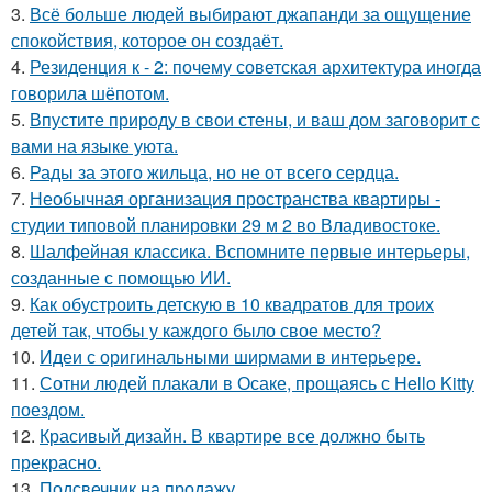
3.
Всё больше людей выбирают джапанди за ощущение
спокойствия, которое он создаёт.
4.
Резиденция к - 2: почему советская архитектура иногда
говорила шёпотом.
5.
Впустите природу в свои стены, и ваш дом заговорит с
вами на языке уюта.
6.
Рады за этого жильца, но не от всего сердца.
7.
Необычная организация пространства квартиры -
студии типовой планировки 29 м 2 во Владивостоке.
8.
Шалфейная классика. Вспомните первые интерьеры,
созданные с помощью ИИ.
9.
Как обустроить детскую в 10 квадратов для троих
детей так, чтобы у каждого было свое место?
10.
Идеи с оригинальными ширмами в интерьере.
11.
Сотни людей плакали в Осаке, прощаясь с Hello Kitty
поездом.
12.
Красивый дизайн. В квартире все должно быть
прекрасно.
13.
Подсвечник на продажу.