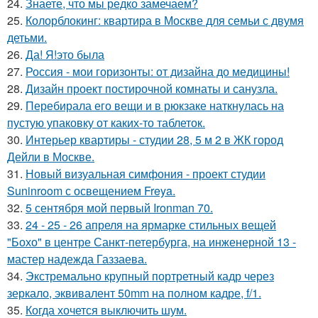
24.
Знаете, что мы редко замечаем?
25.
Колорблокинг: квартира в Москве для семьи с двумя
детьми.
26.
Да! Я!это была
27.
Россия - мои горизонты: от дизайна до медицины!
28.
Дизайн проект постирочной комнаты и санузла.
29.
Перебирала его вещи и в рюкзаке наткнулась на
пустую упаковку от каких-то таблеток.
30.
Интерьер квартиры - студии 28, 5 м 2 в ЖК город
Дейли в Москве.
31.
Новый визуальная симфония - проект студии
Suninroom с освещением Freya.
32.
5 сентября мой первый Ironman 70.
33.
24 - 25 - 26 апреля на ярмарке стильных вещей
"Бохо" в центре Санкт-петербурга, на инженерной 13 -
мастер надежда Газзаева.
34.
Экстремально крупный портретный кадр через
зеркало, эквивалент 50mm на полном кадре, f/1.
35.
Когда хочется выключить шум.