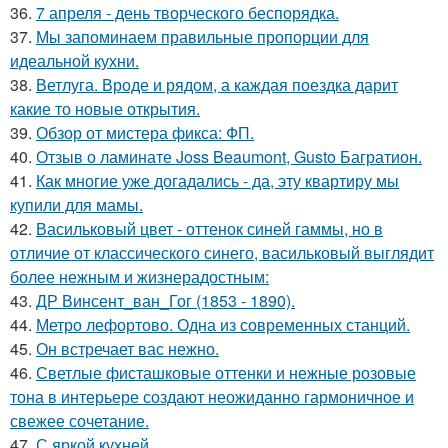
36.
7 апреля - день творческого беспорядка.
37.
Мы запоминаем правильные пропорции для
идеальной кухни.
38.
Ветлуга. Вроде и рядом, а каждая поездка дарит
какие то новые открытия.
39.
Обзор от мистера фикса: ФП.
40.
Отзыв о ламинате Joss Beaumont, Gusto Багратион.
41.
Как многие уже догадались - да, эту квартиру мы
купили для мамы.
42.
Васильковый цвет - оттенок синей гаммы, но в
отличие от классического синего, васильковый выглядит
более нежным и жизнерадостным:
43.
ДР Винсент_ван_Гог (1853 - 1890).
44.
Метро лефортово. Одна из современных станций.
45.
Он встречает вас нежно.
46.
Светлые фисташковые оттенки и нежные розовые
тона в интерьере создают неожиданно гармоничное и
свежее сочетание.
47.
С яркой кухней.