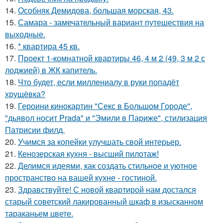
14.
Особняк Демидова, большая морская, 43.
15.
Самара - замечательный вариант путешествия на
выходные.
16.
* квартира 45 кв.
17.
Проект 1-комнатной квартиры 46, 4 м 2 (49, 3 м 2 с
лоджией) в ЖК капитель.
18.
Что будет, если миллениалу в руки попадёт
хрущёвка?
19.
Героини кинокартин "Секс в Большом Городе",
"дьявол носит Prada" и "Эмили в Париже", стилизация
Патрисии филд.
20.
Учимся за копейки улучшать свой интерьер.
21.
Кенозерская кухня - высший пилотаж!
22.
Делимся идеями, как создать стильное и уютное
пространство на вашей кухне - гостиной.
23.
Здравствуйте! С новой квартирой нам достался
старый советский лакированный шкаф в изысканном
тараканьем цвете.