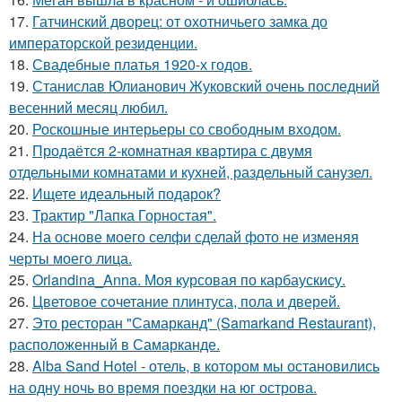
17.
Гатчинский дворец: от охотничьего замка до
императорской резиденции.
18.
Свадебные платья 1920-х годов.
19.
Станислав Юлианович Жуковский очень последний
весенний месяц любил.
20.
Роскошные интерьеры со свободным входом.
21.
Продаётся 2-комнатная квартира с двумя
отдельными комнатами и кухней, раздельный санузел.
22.
Ищете идеальный подарок?
23.
Трактир "Лапка Горностая".
24.
На основе моего селфи сделай фото не изменяя
черты моего лица.
25.
Orlandina_Anna. Моя курсовая по карбаускису.
26.
Цветовое сoчетание плинтуса, пола и дверей.
27.
Это ресторан "Самарканд" (Samarkand Restaurant),
расположенный в Самарканде.
28.
Alba Sand Hotel - отель, в котором мы остановились
на одну ночь во время поездки на юг острова.