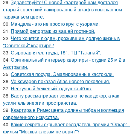
29.
Здравствуйте! С новой квартирой нам достался
старый советский лакированный шкаф в изысканном
тараканьем цвете.
30.
Мандала - это не просто круг с узорами.
31.
Прямой репортаж из вашей гостиной.
32.
Чего хочется людям, прожившим долгую жизнь в
"Советской" квартире?
33.
Сыроварня ул. труда, 181, ТЦ "Таганай".
34.
Оригинальный интерьер квартиры - студии 25 м 2 в
Австралии.
35.
Советская посуда. Эмалированные кастрюли.
36.
Volkswagen показал Atlas нового поколения.
37.
Нескучный бежевый: однушка 40 кв.
38.
Васту рассматривает зеркало не как декор, а как
усилитель энергии пространства.
39.
Квартира в Риме: цвета долины тибра и коллекция
современного искусства.
40.
Какие секреты скрывает обладатель премии "Оскар" -
фильм "Москва слезам не верит"?