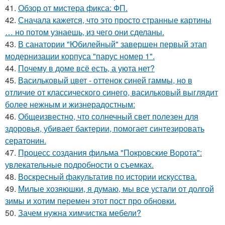
41.
Обзор от мистера фикса: ФП.
42.
Сначала кажется, что это просто странные картины
… но потом узнаешь, из чего они сделаны.
43.
В санатории "Юбилейный" завершен первый этап
модернизации корпуса "парус номер 1".
44.
Почему в доме всё есть, а уюта нет?
45.
Васильковый цвет - оттенок синей гаммы, но в
отличие от классического синего, васильковый выглядит
более нежным и жизнерадостным:
46.
Общеизвестно, что солнечный свет полезен для
здоровья, убивает бактерии, помогает синтезировать
сератонин.
47.
Процесс создания фильма "Покровские Ворота":
увлекательные подробности о съемках.
48.
Воскресный факультатив по истории искусства.
49.
Милые хозяюшки, я думаю, мы все устали от долгой
зимы и хотим перемен этот пост про обновки.
50.
Зачем нужна химчистка мебели?