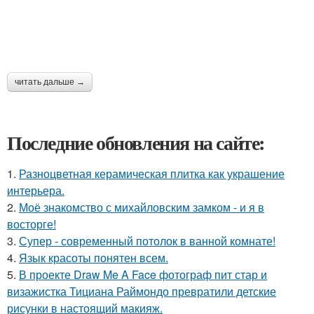
читать дальше →
Последние обновления на сайте:
1.
Разноцветная керамическая плитка как украшение
интерьера.
2.
Моё знакомство с михайловским замком - и я в
восторге!
3.
Супер - современный потолок в ванной комнате!
4.
Язык красоты понятен всем.
5.
В проекте Draw Me A Face фотограф пит стар и
визажистка Тициана Раймондо превратили детские
рисунки в настоящий макияж.