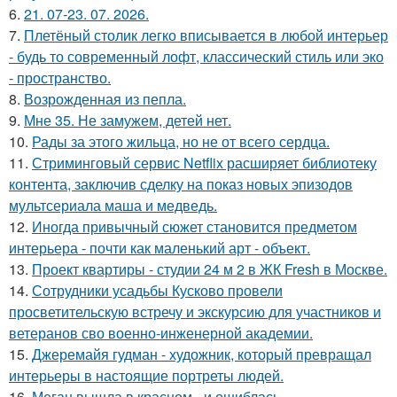
6.
21. 07-23. 07. 2026.
7.
Плетёный столик легко вписывается в любой интерьер
- будь то современный лофт, классический стиль или эко
- пространство.
8.
Возрожденная из пепла.
9.
Мне 35. Не замужем, детей нет.
10.
Рады за этого жильца, но не от всего сердца.
11.
Стриминговый сервис Netflix расширяет библиотеку
контента, заключив сделку на показ новых эпизодов
мультсериала маша и медведь.
12.
Иногда привычный сюжет становится предметом
интерьера - почти как маленький арт - объект.
13.
Проект квартиры - студии 24 м 2 в ЖК Fresh в Москве.
14.
Сотрудники усадьбы Кусково провели
просветительскую встречу и экскурсию для участников и
ветеранов сво военно-инженерной академии.
15.
Джеремайя гудман - художник, который превращал
интерьеры в настоящие портреты людей.
16.
Меган вышла в красном - и ошиблась.