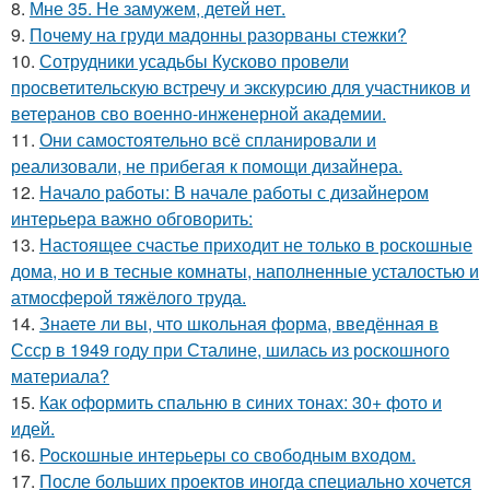
8.
Мне 35. Не замужем, детей нет.
9.
Почему на груди мадонны разорваны стежки?
10.
Сотрудники усадьбы Кусково провели
просветительскую встречу и экскурсию для участников и
ветеранов сво военно-инженерной академии.
11.
Они самостоятельно всё спланировали и
реализовали, не прибегая к помощи дизайнера.
12.
Начало работы: В начале работы с дизайнером
интерьера важно обговорить:
13.
Настоящее счастье приходит не только в роскошные
дома, но и в тесные комнаты, наполненные усталостью и
атмосферой тяжёлого труда.
14.
Знаете ли вы, что школьная форма, введённая в
Ссср в 1949 году при Сталине, шилась из роскошного
материала?
15.
Как оформить спальню в синих тонах: 30+ фото и
идей.
16.
Роскошные интерьеры со свободным входом.
17.
После больших проектов иногда специально хочется