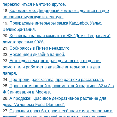
переключиться на что-то другое.
18.
Коломенское. Дворцовый комплекс делится на две
половины: мужскую и женскую.
19.
Прекрасные интерьеры замка Кардифф, Уэльс,
Великобритания.
20.
Хозяйская ванная комната в ЖК "Дом с Террасами"
домстеррасами 2026.
21.
Собираюсь в Питер ненадолго.
22.
Яркие идеи дизайна ванной.
23.
Есть одна тема, которая делит всех, кто делает
ремонт или работает в дизайне интерьера, на два
лагеря.
24.
Про трени, рассказала, про растюхи рассказала.
25.
Проект компактной однокомнатной квартиры 32 м 2 в
ЖК инновация в Москве.
26.
А продаже! Красивое декоративное растение для
дома "Аглонема Ferst Diamond".
27.
Скромная просьба, произнесённая с искренностью и
детской наивностью, способна смягчить сердце даже