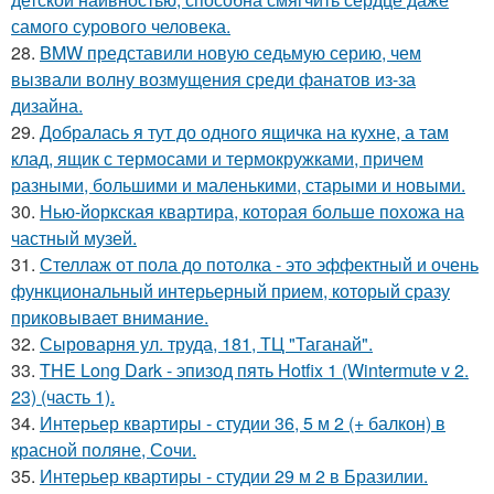
самого сурового человека.
28.
BMW представили новую седьмую серию, чем
вызвали волну возмущения среди фанатов из-за
дизайна.
29.
Добралась я тут до одного ящичка на кухне, а там
клад, ящик с термосами и термокружками, причем
разными, большими и маленькими, старыми и новыми.
30.
Нью-йоркская квартира, которая больше похожа на
частный музей.
31.
Стеллаж от пола до потолка - это эффектный и очень
функциональный интерьерный прием, который сразу
приковывает внимание.
32.
Сыроварня ул. труда, 181, ТЦ "Таганай".
33.
THE Long Dark - эпизод пять Hotfix 1 (Wintermute v 2.
23) (часть 1).
34.
Интерьер квартиры - студии 36, 5 м 2 (+ балкон) в
красной поляне, Сочи.
35.
Интерьер квартиры - студии 29 м 2 в Бразилии.