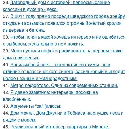
36.
Загородный дом с историей: переосмысление
классики в духе ар - деко.
37.
В 2011 году прямо посреди шведского города эребру
откуда ни возьмись появился огромный жёлтый кролик
из дерева и бетона.
38.
Чтобы понять какой хочешь интерьер и не ошибиться
с выбором, желательно в нем пожить.
39.
Меня пустили пофотографировать на первом этаже
дома елисеевых.
40.
Васильковый цвет - оттенок синей гаммы, но в
отличие от классического синего, васильковый выглядит
более нежным и жизнерадостным:
41.
Метро лефортово. Одна из современных станций.
42.
Я давно заметила: интерьеры похожи на
влюблённых.
43.
Аргументы "за" (плюсы:
44.
Дом мечты. Дом Джулии и Тобиаса на опушке леса и
рядом с морем.
45.
Реализованный интерьер квартиры в Минске.