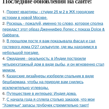
Последние обновления на сайте:
1.
Проект квартиры - студии 25 м 2 в ЖК городские
истории в новой Москве.
2.
Роскошь - пожалуй, именно то слово, которое сполна
передаст этот образ Дженнифер Лопес с показа Dolce &
Gabbana.
3.
В прошлом посте я вам показывала фасад и сад
гостевого дома O'27 сильвупле, где мы находимся в
небольшой поездке.
4.
Ожидание - реальность: в Индии построили
четырехэтажный дом в виде рыбы, и он мгновенно стал
мемом.
5.
Казахские дизайнеры изобрели спальник в виде
бешбармака, чтобы на природе вам снились
исключительно углеводы.
6.
Путешествие в интерьер: Индия дома.
7.
С начала года я сплела столько заказов, что мои
"Хомячьи" запасы трубочек стремительно тают!