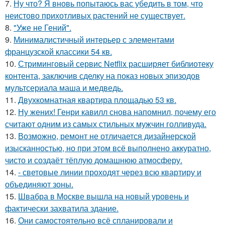
7.
Ну что? Я вновь попытаюсь вас убедить в том, что
неистово прихотливых растений не существует.
8.
"Уже не Гений".
9.
Минималистичный интерьер с элементами
французской классики 54 кв.
10.
Стриминговый сервис Netflix расширяет библиотеку
контента, заключив сделку на показ новых эпизодов
мультсериала маша и медведь.
11.
Двухкомнатная квартира площадью 53 кв.
12.
Ну жених! Генри кавилл снова напомнил, почему его
считают одним из самых стильных мужчин голливуда.
13.
Возможно, ремонт не отличается дизайнерской
изысканностью, но при этом всё выполнено аккуратно,
чисто и создаёт тёплую домашнюю атмосферу.
14.
- световые линии проходят через всю квартиру и
объединяют зоны.
15.
Швабра в Москве вышла на новый уровень и
фактически захватила здание.
16.
Они самостоятельно всё спланировали и