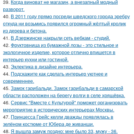
39.
Когда виноват не магазин, а внезапный модный
разворот.
40.
В 2011 году прямо посреди шведского города эребру
откуда ни возьмись появился огромный жёлтый кролик
из дерева и бетона.
41.
В Дзержинске накрыли сеть вебкам - студий.
42.
Фруктовница из бумажной лозы - это стильное и
экологичное изделие, которое отлично впишется в
интерьер кухни или гостиной.
43.
Эклектика в дизайне интерьера.
44.
Подскажите как сделать интерьер уютнее и
современнее.
45.
Замок гарибальди. Замок гарибальди в самарской
области расположен на берегу волги в селе хрящёвка.
46.
Сервис "Вместе с Культурой" поможет организовать
мероприятие в исторических интерьерах Москвы.
47.
Принцесса Грейс келли дважды появлялась в
зелёном костюме от Юбера де живанши.
48.
Я вышла замуж поздно: мне было 33, мужу - 36.