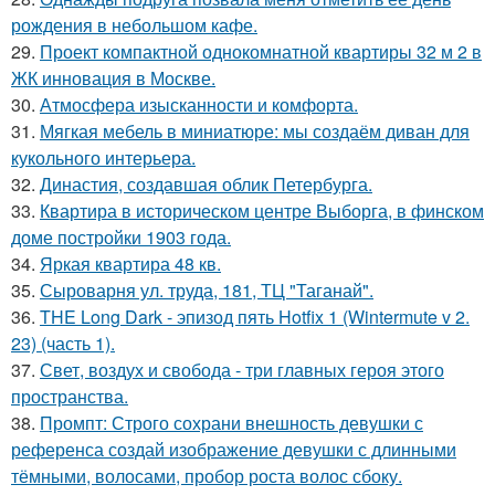
рождения в небольшом кафе.
29.
Проект компактной однокомнатной квартиры 32 м 2 в
ЖК инновация в Москве.
30.
Атмосфера изысканности и комфорта.
31.
Мягкая мебель в миниатюре: мы создаём диван для
кукольного интерьера.
32.
Династия, создавшая облик Петербурга.
33.
Квартира в историческом центре Выборга, в финском
доме постройки 1903 года.
34.
Яркая квартира 48 кв.
35.
Сыроварня ул. труда, 181, ТЦ "Таганай".
36.
THE Long Dark - эпизод пять Hotfix 1 (Wintermute v 2.
23) (часть 1).
37.
Свет, воздух и свобода - три главных героя этого
пространства.
38.
Промпт: Строго сохрани внешность девушки с
референса создай изображение девушки с длинными
тёмными, волосами, пробор роста волос сбоку.