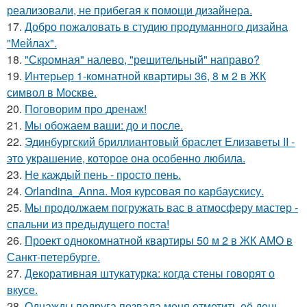
реализовали, не прибегая к помощи дизайнера.
17.
Добро пожаловать в студию продуманного дизайна
"Мейлах".
18.
"Скромная" налево, "решительный" направо?
19.
Интерьер 1-комнатной квартиры 36, 8 м 2 в ЖК
символ в Москве.
20.
Поговорим про дренаж!
21.
Мы обожаем ваши: до и после.
22.
Эдинбургский бриллиантовый браслет Елизаветы II -
это украшение, которое она особенно любила.
23.
Не каждый пень - просто пень.
24.
Orlandina_Anna. Моя курсовая по карбаускису.
25.
Мы продолжаем погружать вас в атмосферу мастер -
спальни из предыдущего поста!
26.
Проект однокомнатной квартиры 50 м 2 в ЖК АМО в
Санкт-петербурге.
27.
Декоративная штукатурка: когда стены говорят о
вкусе.
28.
Однажды подруга позвала меня отметить её день