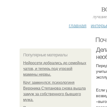
В
лучшие 
главная
интерь
Поч
Дела
Популярные материалы
нео
Нейросети добрались до семейных
Перед
чатов, и теперь под угрозой
учиты
мамины нервы.
экспл
Круг замкнулся: психологиня
Вероника Степанова снова вышла
Если 
замуж за собственного бывшего
возве
мужа.
«выго