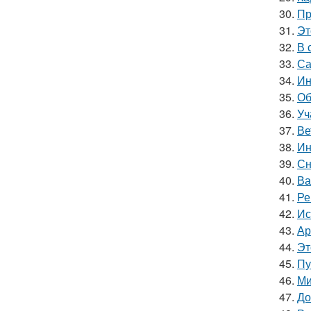
30.
Пр
31.
Эт
32.
В 
33.
Са
34.
Ин
35.
Об
36.
Уч
37.
Ве
38.
Ин
39.
Сн
40.
Ва
41.
Ре
42.
Ис
43.
Ар
44.
Эт
45.
Пу
46.
Ми
47.
До