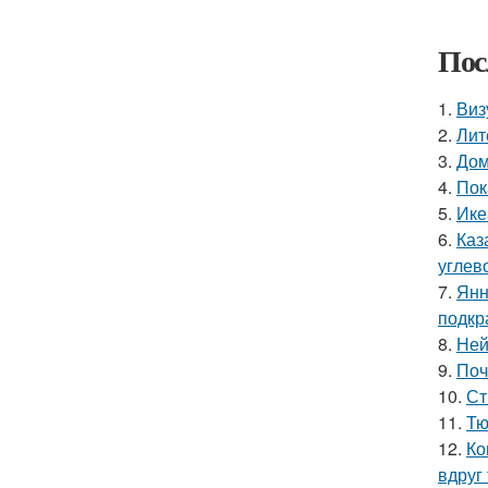
Пос
1.
Виз
2.
Лит
3.
Дом
4.
Пок
5.
Ике
6.
Каз
углев
7.
Янн
подкр
8.
Ней
9.
Поч
10.
Ст
11.
Тю
12.
Ко
вдруг 