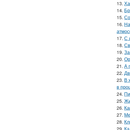
13.
Ха
14.
Бр
15.
Со
16.
На
атмос
17.
С 
18.
Св
19.
За
20.
Ор
21.
А 
22.
Дв
23.
В 
в про
24.
Пи
25.
Жи
26.
Ка
27.
Ме
28.
Кл
29.
Ка