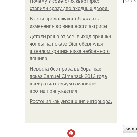
расск
Почему в советских квартирах
ставили сразу две входные двери.
В сети продолжают обсуждать
изменения во внешности актрисы.
Детали решают всё: выход приянки
чопры на показе Dior обернулся
шквалом критики из-за небрежного
пошива.
Невеста без права выбора: как
показ Samuel Cirnansck 2012 года
превратил подиум в манифест
против принуждения.
Растения как украшения интерьера.
читат