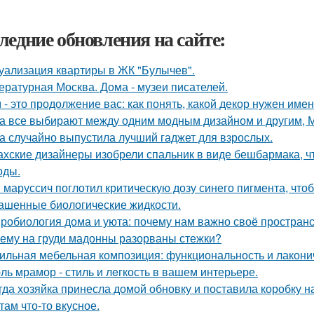
ледние обновления на сайте:
уализация квартиры в ЖК "Булычев".
ературная Москва. Дома - музеи писателей.
 - это продолжение вас: как понять, какой декор нужен име
а все выбирают между одним модным дизайном и другим, 
а случайно выпустила лучший гаджет для взрослых.
ахские дизайнеры изобрели спальник в виде бешбармака, ч
оды.
 маруссич поглотил критическую дозу синего пигмента, что
ашенные биологические жидкости.
робиология дома и уюта: почему нам важно своё пространс
ему на груди мадонны разорваны стежки?
ильная мебельная композиция: функциональность и лакони
ль мрамор - стиль и лeгкость в вашем интерьере.
гда хозяйка принесла домой обновку и поставила коробку на
там что-то вкусное.