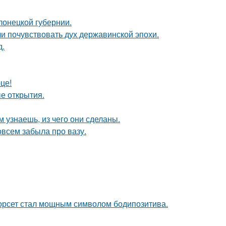
лонецкой губернии.
ли почувствовать дух державинской эпохи.
д.
це!
ые открытия.
м узнаешь, из чего они сделаны.
совсем забыла про вазу.
 корсет стал мощным символом бодипозитива.