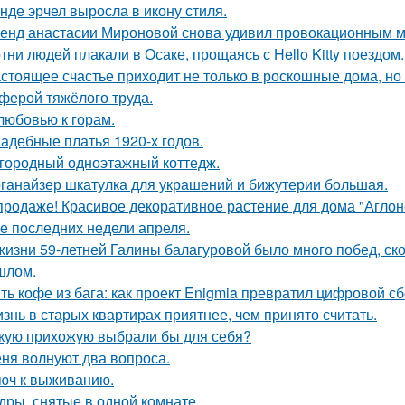
нде эрчел выросла в икону стиля.
енд анастасии Мироновой снова удивил провокационным м
тни людей плакали в Осаке, прощаясь с Hello Kitty поездом.
стоящее счастье приходит не только в роскошные дома, но
ферой тяжёлого труда.
любовью к горам.
адебные платья 1920-х годов.
городный одноэтажный коттедж.
ганайзер шкатулка для украшений и бижутерии большая.
продаже! Красивое декоративное растение для дома "Аглон
е последних недели апреля.
жизни 59-летней Галины балагуровой было много побед, ско
шлом.
ть кофе из бага: как проект Enigmia превратил цифровой с
знь в старых квартирах приятнее, чем принято считать.
кую прихожую выбрали бы для себя?
ня волнуют два вопроса.
юч к выживанию.
дры, снятые в одной комнате.