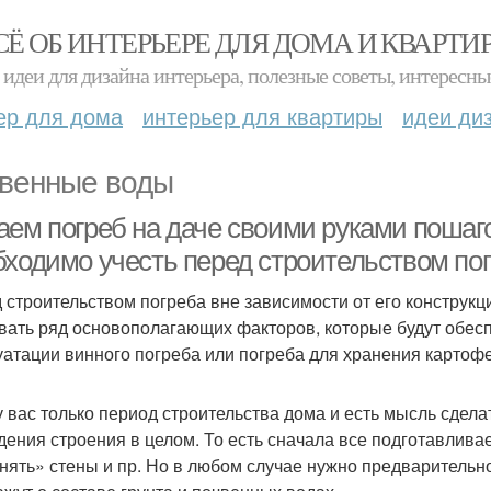
СЁ ОБ ИНТЕРЬЕРЕ ДЛЯ ДОМА И КВАРТИ
идеи для дизайна интерьера, полезные советы, интересны
ер для дома
интерьер для квартиры
идеи ди
венные воды
ем погреб на даче своими руками пошагов
бходимо учесть перед строительством по
 строительством погреба вне зависимости от его конструк
вать ряд основополагающих факторов, которые будут обесп
уатации винного погреба или погреба для хранения картофе
у вас только период строительства дома и есть мысль сдела
дения строения в целом. То есть сначала все подготавливае
нять» стены и пр. Но в любом случае нужно предварительн