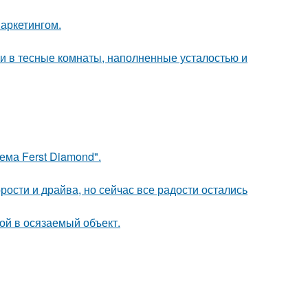
аркетингом.
 и в тесные комнаты, наполненные усталостью и
ема Ferst Diamond".
рости и драйва, но сейчас все радости остались
бой в осязаемый объект.