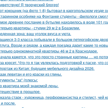
иветствую! Я творческий блогер!
от кокошник (на фото 1-8) бытовал в каргопольском уезде о
старинном особняке на Фонтанке студенты - филологи смог
мое древнее послание в бутылке находилось в воде 101 го
терьер квартиры - студии 29 м 2 в Бразилии.
еденная зона: ваш уголок вкуса и уюта.
ащиеся 3-3 класса побывали в большом петергофском двор
тлуга. Вроде и рядом, а каждая поездка дарит какие то нов
терьер однокомнатной квартиры 46 м 2 в Краснодаре.
ачала кажется, что это просто странные картины … но пото
за корсет. Что-то я так увлеклась подготовкой к пасхе, что 
портаж из Китая: будущее мебельного дизайна 2026.
аак левитан и его краски из глины.
гументы "за" (плюсы:
о квартира моей знакомой лены.
тешествие в прошлое.
каэла старк - художница, перформансистка и стилист, чей
 и после.