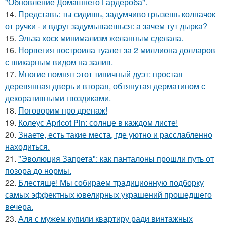
"Обновление Домашнего Гардероба".
14.
Представь: ты сидишь, задумчиво грызешь колпачок
от ручки - и вдруг задумываешься: а зачем тут дырка?
15.
Эльза хоск минимализм желанным сделала.
16.
Норвегия построила туалет за 2 миллиона долларов
с шикарным видом на залив.
17.
Многие помнят этот типичный дуэт: простая
деревянная дверь и вторая, обтянутая дерматином с
декоративными гвоздиками.
18.
Поговорим про дренаж!
19.
Колеус Apricot Pin: солнце в каждом листе!
20.
Знаете, есть такие места, где уютно и расслабленно
находиться.
21.
"Эволюция Запрета": как панталоны прошли путь от
позора до нормы.
22.
Блестяще! Мы собираем традиционную подборку
самых эффектных ювелирных украшений прошедшего
вечера.
23.
Аля с мужем купили квартиру ради винтажных