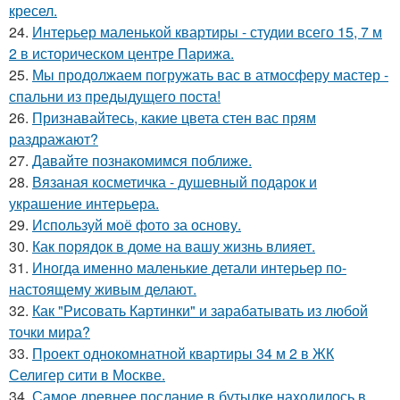
кресел.
24.
Интерьер маленькой квартиры - студии всего 15, 7 м
2 в историческом центре Парижа.
25.
Мы продолжаем погружать вас в атмосферу мастер -
спальни из предыдущего поста!
26.
Признавайтесь, какие цвета стен вас прям
раздражают?
27.
Давайте познакомимся поближе.
28.
Вязаная косметичка - душевный подарок и
украшение интерьера.
29.
Используй моё фото за основу.
30.
Как порядок в доме на вашу жизнь влияет.
31.
Иногда именно маленькие детали интерьер по-
настоящему живым делают.
32.
Как "Рисовать Картинки" и зарабатывать из любой
точки мира?
33.
Проект однокомнатной квартиры 34 м 2 в ЖК
Селигер сити в Москве.
34.
Самое древнее послание в бутылке находилось в