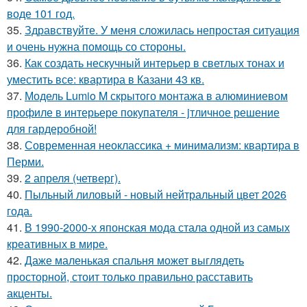
воде 101 год.
35.
Здравствуйте. У меня сложилась непростая ситуация
и очень нужна помощь со стороны.
36.
Как создать нескучный интерьер в светлых тонах и
уместить все: квартира в Казани 43 кв.
37.
Модель Lumio M скрытого монтажа в алюминиевом
профиле в интерьере покупателя - jтличное решение
для гардеробной!
38.
Современная неоклассика + минимализм: квартира в
Перми.
39.
2 апреля (четверг).
40.
Пыльный лиловый - новый нейтральный цвет 2026
года.
41.
В 1990-2000-х японская мода стала одной из самых
креативных в мире.
42.
Даже маленькая спальня может выглядеть
просторной, стоит только правильно расставить
акценты.