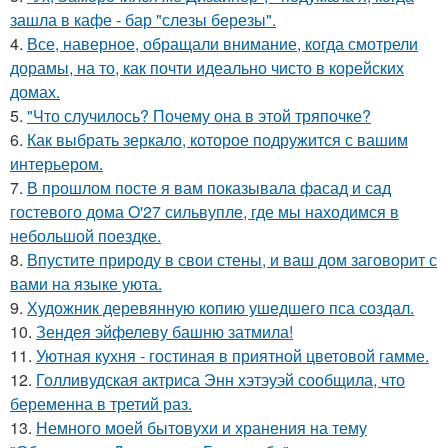
зашла в кафе - бар "слезы березы".
4.
Все, наверное, обращали внимание, когда смотрели
дорамы, на то, как почти идеально чисто в корейских
домах.
5.
"Что случилось? Почему она в этой тряпочке?
6.
Как выбрать зеркало, которое подружится с вашим
интерьером.
7.
В прошлом посте я вам показывала фасад и сад
гостевого дома O'27 сильвупле, где мы находимся в
небольшой поездке.
8.
Впустите природу в свои стены, и ваш дом заговорит с
вами на языке уюта.
9.
Художник деревянную копию ушедшего пса создал.
10.
Зендея эйфелеву башню затмила!
11.
Уютная кухня - гостиная в приятной цветовой гамме.
12.
Голливудская актриса Энн хэтэуэй сообщила, что
беременна в третий раз.
13.
Немного моей бытовухи и хранения на тему