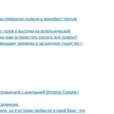
ода превратил подиум в манифест против
х годов в высотке на котельнической.
нно вам (и перестать скупать всё подряд?
евращает человека в загадочное существо с
рудничала с компанией Brintons Carpets (
езиденции.
ля, но в истории любви её второй брак - это