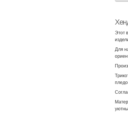
Хен
Этот 
издел
Для н
ориен
Произ
Трико
пледо
Согла
Матер
уютны