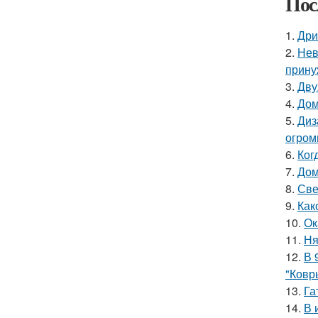
Пос
1.
Дри
2.
Нев
прину
3.
Дву
4.
Дом
5.
Диз
огром
6.
Ког
7.
Дом
8.
Све
9.
Как
10.
Ок
11.
Ня
12.
В 
"Ковр
13.
Га
14.
В 