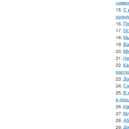
симво
15.
С 
холод
16.
По
17.
Ос
18.
Мы
19.
Ва
20.
Mi
21.
Не
22.
Ка
расск
23.
До
24.
Сн
25.
В 
в про
26.
Ha
27.
Кр
28.
Аб
29.
Ди