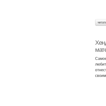
читат
Хен
мат
Самое
любит
отнес
своим