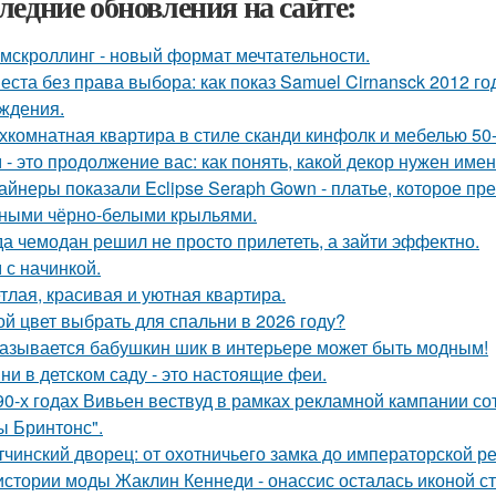
ледние обновления на сайте:
мскроллинг - новый формат мечтательности.
еста без права выбора: как показ Samuel Cirnansck 2012 г
ждения.
хкомнатная квартира в стиле сканди кинфолк и мебелью 50-
 - это продолжение вас: как понять, какой декор нужен име
айнеры показали Eclipse Seraph Gown - платье, которое пр
ными чёрно-белыми крыльями.
да чемодан решил не просто прилететь, а зайти эффектно.
 с начинкой.
тлая, красивая и уютная квартира.
ой цвет выбрать для спальни в 2026 году?
азывается бабушкин шик в интерьере может быть модным!
ни в детском саду - это настоящие феи.
90-х годах Вивьен вествуд в рамках рекламной кампании сот
ы Бринтонс".
тчинский дворец: от охотничьего замка до императорской р
истории моды Жаклин Кеннеди - онассис осталась иконой сти