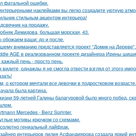
л фатальной ошибки.
интерьерными наклейками вы легко создадите уютную атмо
ильник стильным акцентом интерьера!
дсвечник на продажу.
обняк Демидова, большая морская, 43.
 обожаем ваши: до и после.
шему вниманию представляется проект "Домик на Дереве".
ddle AGE в реализованном проекте дизайнера Ирины шиши
 каждый пень - просто пень.
к видите, однажды я не смогла отвести взгляд от этого имп
азать!
м, о котором мечтали все девочки в подростковом возрасте
ачала была картина.
жизни 59-летней Галины балагуровой было много побед, ско
шлом.
rtmann Mercedes - Benz Sprinter.
углые мотивы крючком со схемами.
солютно гениальный лайфхак.
зайнер интерьеров лилия Асфандиярова создала яркий инт