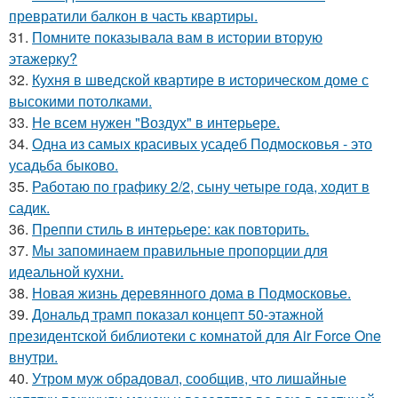
превратили балкон в часть квартиры.
31.
Помните показывала вам в истории вторую
этажерку?
32.
Кухня в шведской квартире в историческом доме с
высокими потолками.
33.
Не всем нужен "Воздух" в интерьере.
34.
Одна из самых красивых усадеб Подмосковья - это
усадьба быково.
35.
Работаю по графику 2/2, сыну четыре года, ходит в
садик.
36.
Преппи стиль в интерьере: как повторить.
37.
Мы запоминаем правильные пропорции для
идеальной кухни.
38.
Новая жизнь деревянного дома в Подмосковье.
39.
Дональд трамп показал концепт 50-этажной
президентской библиотеки с комнатой для Air Force One
внутри.
40.
Утром муж обрадовал, сообщив, что лишайные