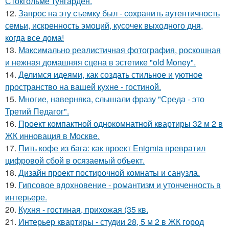
Стокгольме тунгарден.
12.
Запрос на эту съемку был - сохранить аутентичность
семьи, искренность эмоций, кусочек выходного дня,
когда все дома!
13.
Максимально реалистичная фотография, роскошная
и нежная домашняя сцена в эстетике "old Money".
14.
Делимся идеями, как создать стильное и уютное
пространство на вашей кухне - гостиной.
15.
Многие, наверняка, слышали фразу "Среда - это
Третий Педагог".
16.
Проект компактной однокомнатной квартиры 32 м 2 в
ЖК инновация в Москве.
17.
Пить кофе из бага: как проект Enigmia превратил
цифровой сбой в осязаемый объект.
18.
Дизайн проект постирочной комнаты и санузла.
19.
Гипсовое вдохновение - романтизм и утонченность в
интерьере.
20.
Кухня - гостиная, прихожая (35 кв.
21.
Интерьер квартиры - студии 28, 5 м 2 в ЖК город