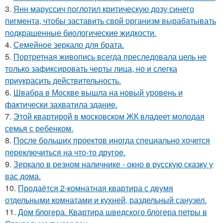
3.
Янн маруссич поглотил критическую дозу синего
пигмента, чтобы заставить свой организм вырабатывать
подкрашенные биологические жидкости.
4.
Семейное зеркало для брата.
5.
Портретная живопись всегда преследовала цель не
только зафиксировать черты лица, но и слегка
приукрасить действительность.
6.
Швабра в Москве вышла на новый уровень и
фактически захватила здание.
7.
Этой квартирой в московском ЖК владеет молодая
семья с ребенком.
8.
После больших проектов иногда специально хочется
переключиться на что-то другое.
9.
Зеркало в резном наличнике - окно в русскую сказку у
вас дома.
10.
Продаётся 2-комнатная квартира с двумя
отдельными комнатами и кухней, раздельный санузел.
11.
Дом блогера. Квартира шведского блогера петры в