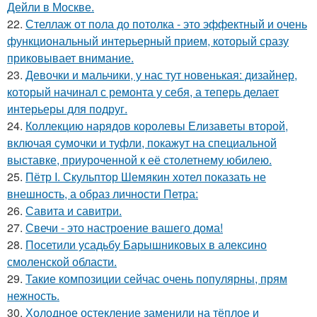
Дейли в Москве.
22.
Стеллаж от пола до потолка - это эффектный и очень
функциональный интерьерный прием, который сразу
приковывает внимание.
23.
Девочки и мальчики, у нас тут новенькая: дизайнер,
который начинал с ремонта у себя, а теперь делает
интерьеры для подруг.
24.
Коллекцию нарядов королевы Елизаветы второй,
включая сумочки и туфли, покажут на специальной
выставке, приуроченной к её столетнему юбилею.
25.
Пётр I. Скульптор Шемякин хотел показать не
внешность, а образ личности Петра:
26.
Савита и савитри.
27.
Свечи - это настроение вашего дома!
28.
Посетили усадьбу Барышниковых в алексино
смоленской области.
29.
Такие композиции сейчас очень популярны, прям
нежность.
30.
Холодное остекление заменили на тёплое и