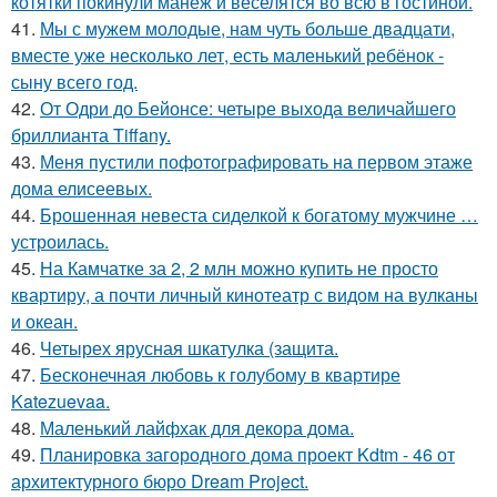
котятки покинули манеж и веселятся во всю в гостиной.
41.
Мы с мужем молодые, нам чуть больше двадцати,
вместе уже несколько лет, есть маленький ребёнок -
сыну всего год.
42.
От Одри до Бейонсе: четыре выхода величайшего
бриллианта Tiffany.
43.
Меня пустили пофотографировать на первом этаже
дома елисеевых.
44.
Брошенная невеста сиделкой к богатому мужчине …
устроилась.
45.
На Камчатке за 2, 2 млн можно купить не просто
квартиру, а почти личный кинотеатр с видом на вулканы
и океан.
46.
Четырех ярусная шкатулка (защита.
47.
Бесконечная любовь к голубому в квартире
Katezuevaa.
48.
Маленький лайфхак для декора дома.
49.
Планировка загородного дома проект Kdtm - 46 от
архитектурного бюро Dream Project.