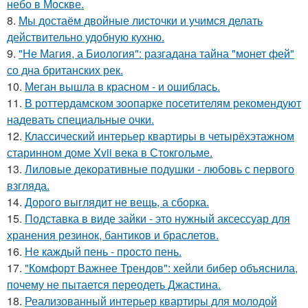
небо в Москве.
8.
Мы достаём двойные листочки и учимся делать
действительно удобную кухню.
9.
"Не Магия, а Биология": разгадана тайна "монет фей"
со дна британских рек.
10.
Меган вышла в красном - и ошиблась.
11.
В роттердамском зоопарке посетителям рекомендуют
надевать специальные очки.
12.
Классический интерьер квартиры в четырёхэтажном
старинном доме Xvii века в Стокгольме.
13.
Лиловые декоративные подушки - любовь с первого
взгляда.
14.
Дорого выглядит не вещь, а сборка.
15.
Подставка в виде зайки - это нужный аксессуар для
хранения резинок, бантиков и браслетов.
16.
Не каждый пень - просто пень.
17.
"Комфорт Важнее Трендов": хейли бибер объяснила,
почему не пытается переодеть Джастина.
18.
Реализованный интерьер квартиры для молодой