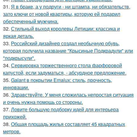
31.
Я в браке, а у подруги - ни штампа, ни обязательств,
зато ключи от новой квартиры, которую ей подарил
обеспеченный мужчина.
32.
Стильный выход королевы Летиции: классика и
яркая деталь.
33.
Российский дизайнер создал необычную обувь,
которая получила название "Крысиные Подкрадули" или
"подкрысули".
34.
Сервировка торжественного стола фарфоровой
капустой, если задуматься, - абсурдное предложение.
35.
Galant в покрытии Emalux: стиль, прочность,
инновации.
36.
Здравствуйте. У меня сложилась непростая ситуация
и очень нужна помощь со стороны.
37.
Ловите большую подборку идей для интерьера
прихожей.
38.
Общая площадь жилья составляет 45 квадратных
метров.