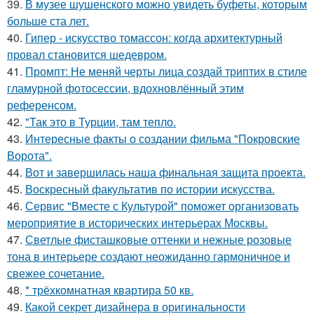
39.
В музее шушенского можно увидеть буфеты, которым
больше ста лет.
40.
Гипер - искусство томассон: когда архитектурный
провал становится шедевром.
41.
Промпт: Не меняй черты лица создай триптих в стиле
гламурной фотосессии, вдохновлённый этим
референсом.
42.
"Так это в Турции, там тепло.
43.
Интересные факты о создании фильма "Покровские
Ворота".
44.
Вот и завершилась наша финальная защита проекта.
45.
Воскресный факультатив по истории искусства.
46.
Сервис "Вместе с Культурой" поможет организовать
мероприятие в исторических интерьерах Москвы.
47.
Светлые фисташковые оттенки и нежные розовые
тона в интерьере создают неожиданно гармоничное и
свежее сочетание.
48.
* трёхкомнатная квартира 50 кв.
49.
Какой секрет дизайнера в оригинальности