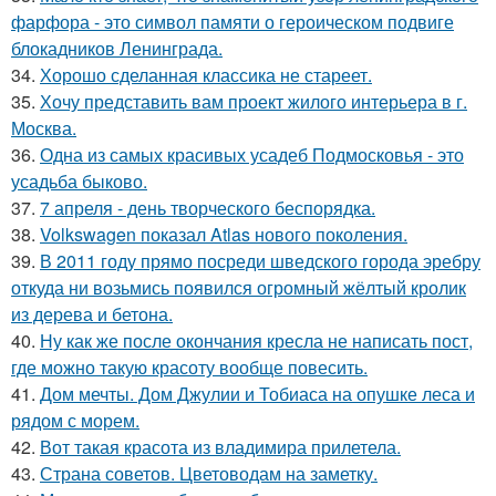
фарфора - это символ памяти о героическом подвиге
блокадников Ленинграда.
34.
Хорошо сделанная классика не стареет.
35.
Хочу представить вам проект жилого интерьера в г.
Москва.
36.
Одна из самых красивых усадеб Подмосковья - это
усадьба быково.
37.
7 апреля - день творческого беспорядка.
38.
Volkswagen показал Atlas нового поколения.
39.
В 2011 году прямо посреди шведского города эребру
откуда ни возьмись появился огромный жёлтый кролик
из дерева и бетона.
40.
Ну как же после окончания кресла не написать пост,
где можно такую красоту вообще повесить.
41.
Дом мечты. Дом Джулии и Тобиаса на опушке леса и
рядом с морем.
42.
Вот такая красота из владимира прилетела.
43.
Страна советов. Цветоводам на заметку.