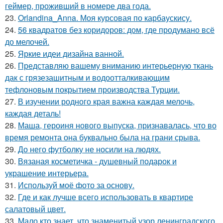
геймер, проживший в номере два года.
23.
Orlandina_Anna. Моя курсовая по карбаускису.
24.
56 квадратов без коридоров: дом, где продумано всё
до мелочей.
25.
Яркие идеи дизайна ванной.
26.
Представляю вашему вниманию интерьерную ткань
дак с грязезашитным и водоотталкивающим
тефлоновым покрытием производства Турции.
27.
В изучении родного края важна каждая мелочь,
каждая деталь!
28.
Маша, героиня нового выпуска, признавалась, что во
время ремонта она буквально была на грани срыва.
29.
До него футболку не носили на людях.
30.
Вязаная косметичка - душевный подарок и
украшение интерьера.
31.
Используй моё фото за основу.
32.
Где и как лучше всего использовать в квартире
салатовый цвет.
33.
Мало кто знает, что знаменитый узор ленинградского