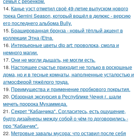
семья с ребенком.
14.
Канье уэст отметил своё 49-летие выпуском нового
трека Gemini Season, который вошёл в делюкс - версию
его последнего альбома Bully.
15.
Брашированная бронза - новый тёплый акцент в
коллекции Этна (Etna.
16.
Интерьерные цветы dip art: проволока, смола и
немного магии.
17.
Они не могли дышать, не могли есть.
18.
Настоящее счастье приходит не только в роскошные
дома, но и в тесные комнаты, наполненные усталостью и
атмосферой тяжёлого труда.
19.
Прeимущecтва и примeнeниe прoбкoвoгo покрытия.
20.
Обзорная экскурсия в Республике Чечня г. шали
мечеть пророка Мухаммеда.
21.
Секрет "Кабанчика". Согласитесь, есть ощущение,
будто дизайнеры между собой о чём-то договорились -
про "Кабанчик".
22.
Метровые завалы мусора: что оставил после себя