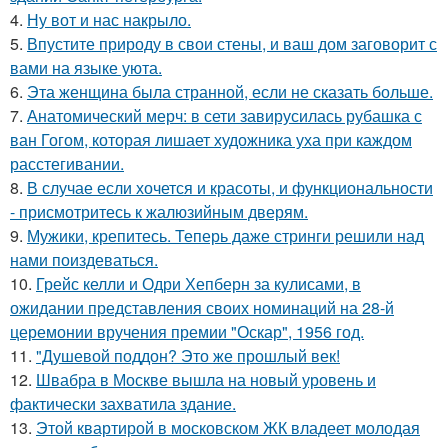
4.
Ну вот и нас накрыло.
5.
Впустите природу в свои стены, и ваш дом заговорит с
вами на языке уюта.
6.
Эта женщина была странной, если не сказать больше.
7.
Анатомический мерч: в сети завирусилась рубашка с
ван Гогом, которая лишает художника уха при каждом
расстегивании.
8.
В случае если хочется и красоты, и функциональности
- присмотритесь к жалюзийным дверям.
9.
Мужики, крепитесь. Теперь даже стринги решили над
нами поиздеваться.
10.
Грейс келли и Одри Хепберн за кулисами, в
ожидании представления своих номинаций на 28-й
церемонии вручения премии "Оскар", 1956 год.
11.
"Душевой поддон? Это же прошлый век!
12.
Швабра в Москве вышла на новый уровень и
фактически захватила здание.
13.
Этой квартирой в московском ЖК владеет молодая